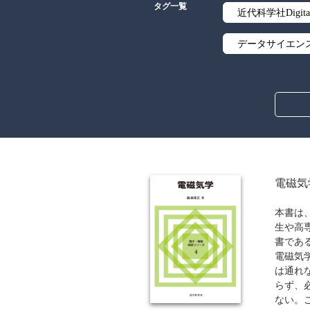
タグ一覧
近代科学社Digita
データサイエン
線形代数
解析学
アルゴリズム
オブジェクト指
電磁気
暗号・セキュリ
本書は
生や高
流通・物流
書であ
電磁気
歴史・科学史
は通れ
らず、
ウェブデザイン
ない。