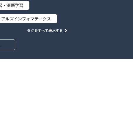
習・深層学習
リアルズインフォマティクス
タグをすべて表示する
集合と位相
幾何学
み
情報通信
情報理論
工学
計算科学
心設計
ロボット
イン
物理学
築・土木
教養
知財
大学出版会