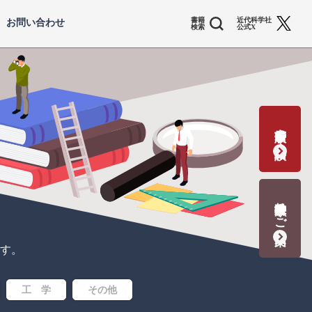
書籍
近代科学社
お問い合わせ
検索
公式X
書籍出版の応募・相談
教科書献本のご案内
す。
工 学
その他