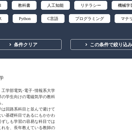
l
教科書
人工知能
リテラシー
機械学
ス
Python
C言語
プログラミング
マテ
微分積分
統計・確率
離散数学
代数学
条件クリア
この条件で絞り込
応用数学
群論・環論
情報科学
情報処理
自然言語処理
オペレーションズ・リサーチ
機械
向
ソフトウェア工学
ネットワーク科学
人間中
学
ティ
化学
電子工学
要求仕様
工学デザ
、工学部電気･電子･情報系大学
専の学生向けの電磁気学の教科
食品
シミュレーション
生物
都市計画・建
る。
学は回路系科目と並んで避けて
医療・医薬
金融
法律
辞典・公式集
ない基礎科目であるにもかかわ
必ずしも学習の容易な科目では
ビジネス
言語
音楽
公立はこだて未来
これを、長年教えている教師の