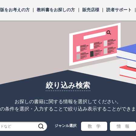
出版をお考えの方
教科書をお探しの方
販売店様
読者サポート
絞り込み検索
お探しの書籍に関する情報を選択してください。
の条件を選択・入力することで
絞り込み表示することができま
ジャンル選択
検索
数 学
情 報