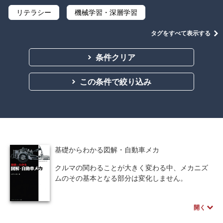
リテラシー
機械学習・深層学習
データサイエンス
Python
C言語
タグをすべて表示する
プログラミング
マテリアルズインフォマティクス
条件クリア
線形代数
微分積分
統計・確率
この条件で絞り込み
離散数学
代数学
集合と位相
幾何学
解析学
応用数学
群論・環論
情報科学
情報処理
情報通信
情報理論
基礎からわかる図解・自動車メカ
アルゴリズム
自然言語処理
クルマの関わることが大きく変わる中、メカニズ
ムのその基本となる部分は変化しません。
オペレーションズ・リサーチ
機械工学
本書では、あくまでも基礎的な技術の上に現在の
最新技術があるということに留意して、「なぜ?」
計算科学
オブジェクト指向
開く
「どうして?」という素朴な疑問を解明しながら、
たくさんの図解によってわかりやすく「自動車の
ソフトウェア工学
ネットワーク科学