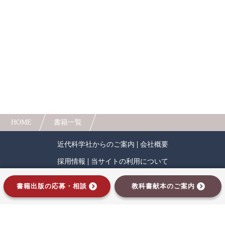
メカニズム」を解説しています。
第８章では、電気自動車、ハイブリッド車、燃
人間中心設計
ロボット
暗号・セキュリティ
料電池車、水素自動車という最新テーマの最新技
術を解説し、特に現在大変注目を浴びている
化学
電子工学
要求仕様
工学デザイン
「SIM-Drive(8輪車)」に関しては詳細なコラムで紹
介しています。
物理学
流通・物流
食品
また本書は山海堂様から出版していた『自動車
メカの基礎知識』に、今回新たに最新情報を加
シミュレーション
生物
え、装丁も一新し復刊したものです。
都市計画・建築・土木
歴史・科学史
HOME
書籍一覧
医療・医薬
金融
法律
辞典・公式集
近代科学社からのご案内
会社概要
教養
知財
ウェブデザイン
ビジネス
採用情報
当サイトの利用について
言語
音楽
公立はこだて未来大学出版会
プライバシーポリシー
サイトマップ
書籍出版の応募・相談
教科書献本のご案内
教育機関向け
中学・高校・大学生向け
インプレスグループ
講義資料あり
中学・高校数学
要求工学