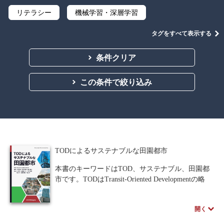
リテラシー
機械学習・深層学習
データサイエンス
Python
C言語
タグをすべて表示する
プログラミング
マテリアルズインフォマティクス
条件クリア
線形代数
微分積分
統計・確率
この条件で絞り込み
離散数学
代数学
集合と位相
幾何学
解析学
応用数学
群論・環論
情報科学
情報処理
情報通信
情報理論
TODによるサステナブルな田園都市
アルゴリズム
自然言語処理
本書のキーワードはTOD、サステナブル、田園都
市です。TODはTransit-Oriented Developmentの略
オペレーションズ・リサーチ
機械工学
で、鉄道をはじめとした公共交通に根差した都市
開発やまちづくりを意味します。1990年代、米国
計算科学
オブジェクト指向
開く
の都市計画家ピーター・カルソープにより提唱さ
れた理念で、より健全で持続可能なコミュニティ
ソフトウェア工学
ネットワーク科学