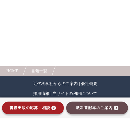
へと導く上で不可欠とされ、今、世界中で注目さ
れている考え方です。
人間中心設計
ロボット
暗号・セキュリティ
本書は大きく分けて以下の3パートで構成されま
す。郊外の住宅と都心の業務、両者を結ぶ1.0、沿
化学
電子工学
要求仕様
工学デザイン
線の都市機能が多様化した2.0について、特に渋谷
から東京南西部に延びる東急田園都市線の「軸」
物理学
流通・物流
食品
にフォーカスし、コロナ禍前の発展経緯について
「TOD・田園都市の歴史」で振り返ります。
シミュレーション
生物
次に、エリマネをはじめ地域と事業者が交流す
る3.0、ポストコロナの働き方変化を踏まえた自律
都市計画・建築・土木
歴史・科学史
分散型（本書では「納豆」と表現）構造の4.0、
HOME
書籍一覧
DX・GXによる関係・交流人口増、行動変容へと
医療・医薬
金融
法律
辞典・公式集
導く5.0について昨今特に高まりつつあるSDGsやサ
ステナブルを重視する潮流を踏まえ、データ分析
近代科学社からのご案内
会社概要
教養
知財
ウェブデザイン
ビジネス
も加えながら「サステナブルとポストコロナの都
採用情報
当サイトの利用について
市構造」で論じます。
言語
音楽
公立はこだて未来大学出版会
最後に、東京都市大学都市生活学部のアカデミ
プライバシーポリシー
サイトマップ
書籍出版の応募・相談
教科書献本のご案内
アの方々より「公共交通オリエンティッドな持続
教育機関向け
中学・高校・大学生向け
インプレスグループ
可能な都市空間」において都市空間のデザイン、
マネジメント、発展戦略、また、これを支える交
講義資料あり
中学・高校数学
要求工学
通基盤について、本書で扱うサステナブルなまち