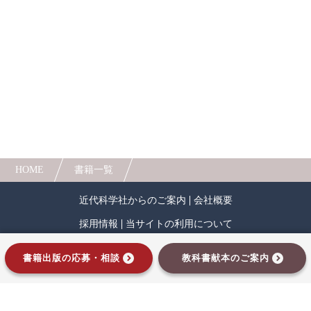
へと導く上で不可欠とされ、今、世界中で注目さ
れている考え方です。
人間中心設計
ロボット
暗号・セキュリティ
本書は大きく分けて以下の3パートで構成されま
す。郊外の住宅と都心の業務、両者を結ぶ1.0、沿
化学
電子工学
要求仕様
工学デザイン
線の都市機能が多様化した2.0について、特に渋谷
から東京南西部に延びる東急田園都市線の「軸」
物理学
流通・物流
食品
にフォーカスし、コロナ禍前の発展経緯について
「TOD・田園都市の歴史」で振り返ります。
シミュレーション
生物
次に、エリマネをはじめ地域と事業者が交流す
る3.0、ポストコロナの働き方変化を踏まえた自律
都市計画・建築・土木
歴史・科学史
分散型（本書では「納豆」と表現）構造の4.0、
HOME
書籍一覧
DX・GXによる関係・交流人口増、行動変容へと
医療・医薬
金融
法律
辞典・公式集
導く5.0について昨今特に高まりつつあるSDGsやサ
ステナブルを重視する潮流を踏まえ、データ分析
近代科学社からのご案内
会社概要
教養
知財
ウェブデザイン
ビジネス
も加えながら「サステナブルとポストコロナの都
採用情報
当サイトの利用について
市構造」で論じます。
言語
音楽
公立はこだて未来大学出版会
最後に、東京都市大学都市生活学部のアカデミ
プライバシーポリシー
サイトマップ
書籍出版の応募・相談
教科書献本のご案内
アの方々より「公共交通オリエンティッドな持続
教育機関向け
中学・高校・大学生向け
インプレスグループ
可能な都市空間」において都市空間のデザイン、
マネジメント、発展戦略、また、これを支える交
講義資料あり
中学・高校数学
要求工学
通基盤について、本書で扱うサステナブルなまち