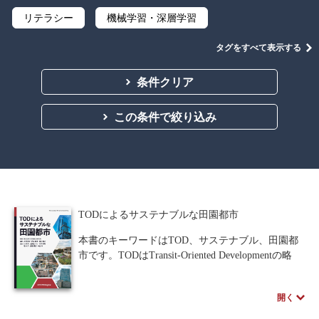
リテラシー
機械学習・深層学習
データサイエンス
Python
C言語
タグをすべて表示する
プログラミング
マテリアルズインフォマティクス
条件クリア
線形代数
微分積分
統計・確率
この条件で絞り込み
離散数学
代数学
集合と位相
幾何学
解析学
応用数学
群論・環論
情報科学
情報処理
情報通信
情報理論
TODによるサステナブルな田園都市
アルゴリズム
自然言語処理
本書のキーワードはTOD、サステナブル、田園都
市です。TODはTransit-Oriented Developmentの略
オペレーションズ・リサーチ
機械工学
で、鉄道をはじめとした公共交通に根差した都市
開発やまちづくりを意味します。1990年代、米国
計算科学
オブジェクト指向
開く
の都市計画家ピーター・カルソープにより提唱さ
れた理念で、より健全で持続可能なコミュニティ
ソフトウェア工学
ネットワーク科学