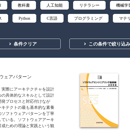
l
教科書
人工知能
リテラシー
機械学
ス
Python
C言語
プログラミング
マテ
微分積分
統計・確率
離散数学
代数学
条件クリア
この条件で絞り込
応用数学
群論・環論
情報科学
情報処理
自然言語処理
オペレーションズ・リサーチ
機械
向
ソフトウェア工学
ネットワーク科学
人間中
ウェアパターン
ティ
化学
電子工学
要求仕様
工学デザ
、実際にアーキテクチャを設計
めの具体的なスキルとして設計
食品
シミュレーション
生物
都市計画・建
開発プロセスと対応付けなが
ーキテクトの最も基本的な素養
医療・医薬
金融
法律
辞典・公式集
のソフトウェアパターンを丁寧
している。ソフトウェアアーキ
ビジネス
言語
音楽
公立はこだて未来
育成ための理論と実践という観