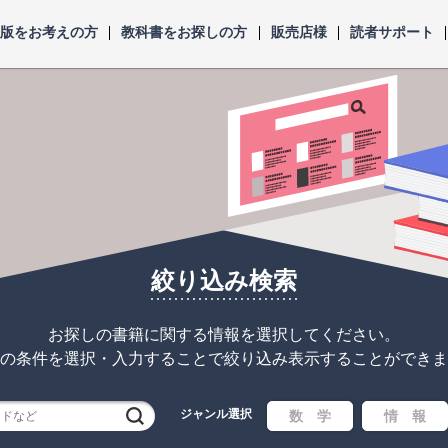
出版をお考えの方
教科書をお探しの方
販売店様
読者サポート
絞り込み検索
お探しの書籍に関する情報を選択してください。
の条件を選択・入力することで
絞り込み表示することができま
ジャンル選択
検索
数 学
情 報