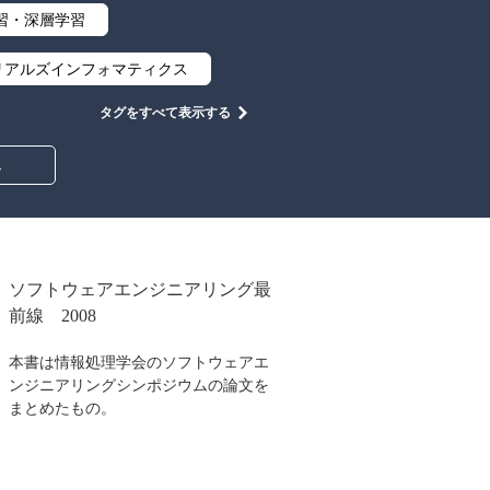
習・深層学習
リアルズインフォマティクス
タグをすべて表示する
集合と位相
幾何学
み
情報通信
情報理論
工学
計算科学
心設計
ロボット
ソフトウェアエンジニアリング最
前線 2008
イン
物理学
本書は情報処理学会のソフトウェアエ
築・土木
ンジニアリングシンポジウムの論文を
まとめたもの。
教養
知財
大学出版会