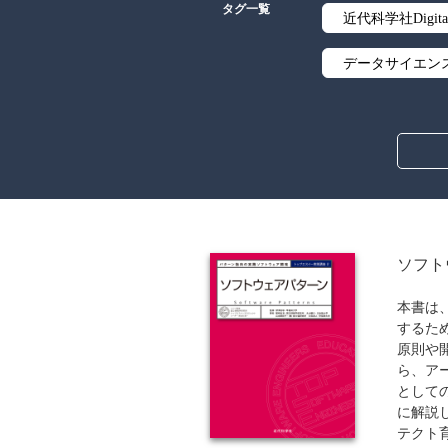
タグ一覧
近代科学社Digita
データサイエン
線形代数
解析学
アルゴリズム
オブジェクト指
ソフト
暗号・セキュリ
本書は
するた
流通・物流
原則や
ら、ア
歴史・科学史
として
に解説
ウェブデザイン
テクト