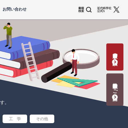
書籍
近代科学社
お問い合わせ
検索
公式X
書籍出版の応募・相談
教科書献本のご案内
す。
工 学
その他