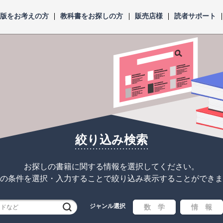
出版をお考えの方
教科書をお探しの方
販売店様
読者サポート
絞り込み検索
お探しの書籍に関する情報を選択してください。
の条件を選択・入力することで
絞り込み表示することができま
ジャンル選択
検索
数 学
情 報