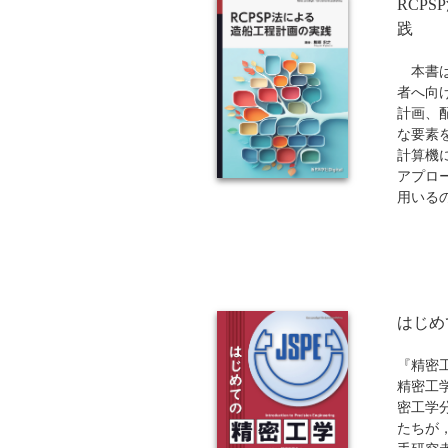
RCP
践
本書は
者へ向
計画、
な要素
計算機
アプロ
用いるの
ジュー
船工程
ルバー
ます。第
な例題
はじめ
用計画ツ
解ソルバ
します
『精密
画、逐
精密工
第6章
密工学
検討し
たちが