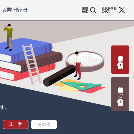
書籍
近代科学社
お問い合わせ
検索
公式X
書籍出版の応募・相談
教科書献本のご案内
す。
工 学
その他