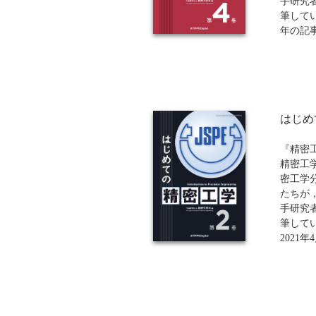
す。計
手研究
するた
筆してい
書です
年の記
（第3巻
を収録
はじめ
『精密
精密工
密工学
たちが
手研究
筆してい
2021
（第1巻
録して
※近代科
ンド（