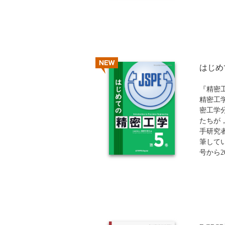
覧」を
MES
能、業
手順ま
進者か
共通言
NEW
革を加
はじめ
す。
『精密
発売日
精密工
合がご
密工学
たちが
手研究
筆してい
号から2
います