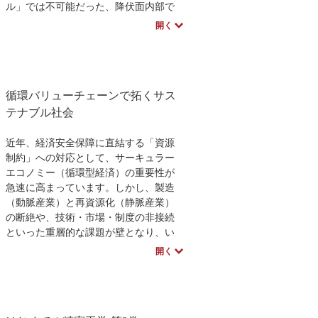
ル」では不可能だった、降伏面内部で
の塑性変形や繰り返し負荷による変形
開く
集積を合理的に表現できる点にありま
す。これにより、航空機や船舶の疲労
破壊、ボルトの弛み、プレート型地震
の予測といった、人命に関わる重要事
循環バリューチェーンで拓くサス
象の高度な解析が可能となります。
理論編に加え、市販ソフトウェアでの
テナブル社会
活用事例やPythonコードも収録。大学研
究者と商用ソフト企業の技術者が結集
近年、経済安全保障に直結する「資源
し、「危険設計」を打破して安全・安
制約」への対応として、サーキュラー
心な設計開発を実現するための最先端
エコノミー（循環型経済）の重要性が
知見を提示します。
急速に高まっています。しかし、製造
（動脈産業）と再資源化（静脈産業）
の断絶や、技術・市場・制度の非接続
といった重層的な課題が壁となり、い
まだ多くの産業が従来のリニア経済か
開く
ら脱却できていません。本書は、こう
した構造的な課題を単なる抽象論で終
わらせず、具体的な技術と「循環バリ
ューチェーン（CVC）」構築の実践を