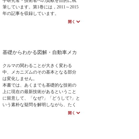
手研究者・技術者への貢献を目的に執
筆しています。第1巻には，2011～2015
年の記事を収録しています。
（第2巻には，2016年から2021年4月号
開く
の記事を収録し
ています）
※近代科学社Digitalのプリントオンデマ
ンド（POD）書籍は、各書店の店舗で
基礎からわかる図解・自動車メカ
もご注文いただけます。受注生産とな
りますので、お届けまでに10日～14日
ほどかかります。
クルマの関わることが大きく変わる
中、メカニズムのその基本となる部分
は変化しません。
本書では、あくまでも基礎的な技術の
上に現在の最新技術があるということ
に留意して、「なぜ?」「どうして?」と
いう素朴な疑問を解明しながら、たく
さんの図解によってわかりやすく「自
開く
動車のメカニズム」を解説していま
す。
第８章では、電気自動車、ハイブリ
ッド車、燃料電池車、水素自動車とい