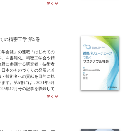
ベースに執筆されました。
開く
の仕組みや導入効果、具体的な機
界別の特徴から実践的な導入の
でを網羅しています。現場の推
らIT担当者、経営判断者までが
語を持ち、日本のものづくり変
速させるために役立つ一冊で
ての精密工学 第5巻
工学会誌』の連載「はじめての
、価格など予告なく変更する場
学」を書籍化。精密工学会や精
ざいます。
分野に参画する研究者・技術者
，日本のものづくりの発展と若
者・技術者への貢献を目的に執
ます。第5巻には，2021年5月
025年12月号の記事を収録して
。
開く