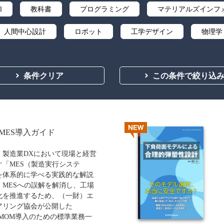
l
教科書
プログラミング
マテリアルズインフ
人間中心設計
ロボット
工学デザイン
物理学
ミュレーション
流通・物流
都市計画・建築・土木
条件クリア
この条件で絞り込
NEW
MES導入ガイド
、製造業DXにおいて現場と経営
ぐ「MES（製造実行システ
を体系的に学べる実践的な解説
。MESへの誤解を解消し、工場
化を推進するため、（一財）エ
アリング協会が公開した
/MOM導入のための標準業務一