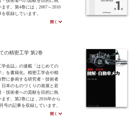
画業務の効率化と最適化を実現
者・技術者への貢献を目的に執
めの、新たな道筋を示した専門
ます。第4巻には，2007～2010
。
事を収録しています。
には，2003年から2006年の記事
開く
しています）
ての精密工学 第2巻
工学会誌』の連載「はじめての
学」を書籍化。精密工学会や精
分野に参画する研究者・技術者
，日本のものづくりの発展と若
者・技術者への貢献を目的に執
ます。第2巻には，2016年から
年4月号の記事を収録しています。
には，2011～2015年の記事を収
開く
います）
学社Digitalのプリントオンデマ
POD）書籍は、各書店の店舗で