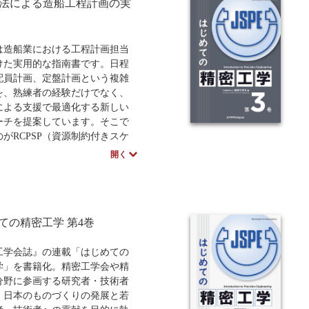
SP法による造船工程計画の実
造船業における工程計画担当
けた実用的な指南書です。日程
配員計画、定盤計画という複雑
を、熟練者の経験だけでなく、
による支援で最適化する新しい
ーチを提案しています。そこで
がRCPSP（資源制約付きスケ
リング問題）という手法で、造
開く
を数理的に定式化し、専用のソ
を用いて最適な計画を導き出し
1章ではRCPSP法の概要を簡単
で示し、第2章と第3章では、汎
ての精密工学 第4巻
ール「工程's オラリオ」と、求
ー「OptSeq」の使用法を詳述
。第4章では定盤計画、同時計
工学会誌』の連載「はじめての
次計画の基礎を解説し、第5章と
学」を書籍化。精密工学会や精
では、実際の造船所の協力を得て
分野に参画する研究者・技術者
た実問題の解決事例を紹介しま
，日本のものづくりの発展と若