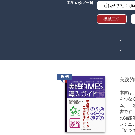
工学 のタグ一覧
近代科学社Digita
機械工学
化学
シ
講義資料あり
近刊
実践的
本書は
をつな
ム）」
書です
の知能
ンジニ
「MES