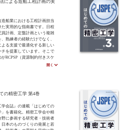
SP法による造船工程計画の実
造船業における工程計画担当
けた実用的な指南書です。日程
配員計画、定盤計画という複雑
を、熟練者の経験だけでなく、
による支援で最適化する新しい
ーチを提案しています。そこで
がRCPSP（資源制約付きスケ
リング問題）という手法で、造
開く
を数理的に定式化し、専用のソ
を用いて最適な計画を導き出し
1章ではRCPSP法の概要を簡単
で示し、第2章と第3章では、汎
ての精密工学 第4巻
ール「工程's オラリオ」と、求
ー「OptSeq」の使用法を詳述
。第4章では定盤計画、同時計
工学会誌』の連載「はじめての
次計画の基礎を解説し、第5章と
学」を書籍化。精密工学会や精
では、実際の造船所の協力を得て
分野に参画する研究者・技術者
た実問題の解決事例を紹介しま
，日本のものづくりの発展と若