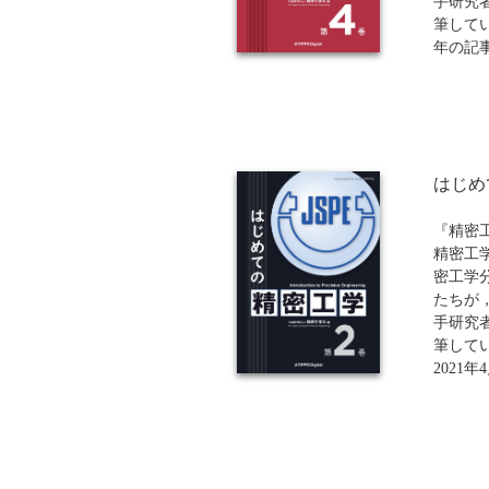
す。計
手研究
するた
筆してい
書です
年の記
（第3巻
を収録
はじめ
『精密
精密工
密工学
たちが
手研究
筆してい
2021
（第1巻
録して
※近代科
ンド（