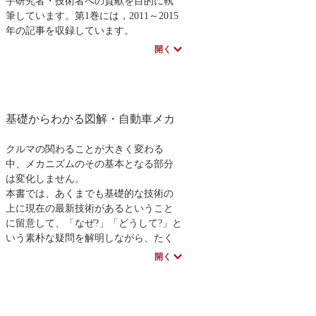
手研究者・技術者への貢献を目的に執
筆しています。第1巻には，2011～2015
年の記事を収録しています。
（第2巻には，2016年から2021年4月号
開く
の記事を収録し
ています）
※近代科学社Digitalのプリントオンデマ
ンド（POD）書籍は、各書店の店舗で
基礎からわかる図解・自動車メカ
もご注文いただけます。受注生産とな
りますので、お届けまでに10日～14日
ほどかかります。
クルマの関わることが大きく変わる
中、メカニズムのその基本となる部分
は変化しません。
本書では、あくまでも基礎的な技術の
上に現在の最新技術があるということ
に留意して、「なぜ?」「どうして?」と
いう素朴な疑問を解明しながら、たく
さんの図解によってわかりやすく「自
開く
動車のメカニズム」を解説していま
す。
第８章では、電気自動車、ハイブリ
ッド車、燃料電池車、水素自動車とい