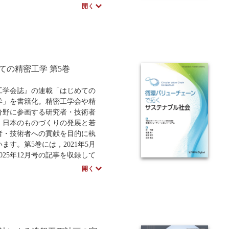
ベースに執筆されました。
開く
中学・高校・大学生向け
講義資料あり
中学・高
の仕組みや導入効果、具体的な機
界別の特徴から実践的な導入の
でを網羅しています。現場の推
らIT担当者、経営判断者までが
語を持ち、日本のものづくり変
速させるために役立つ一冊で
ての精密工学 第5巻
工学会誌』の連載「はじめての
、価格など予告なく変更する場
学」を書籍化。精密工学会や精
ざいます。
分野に参画する研究者・技術者
，日本のものづくりの発展と若
者・技術者への貢献を目的に執
ます。第5巻には，2021年5月
025年12月号の記事を収録して
。
開く