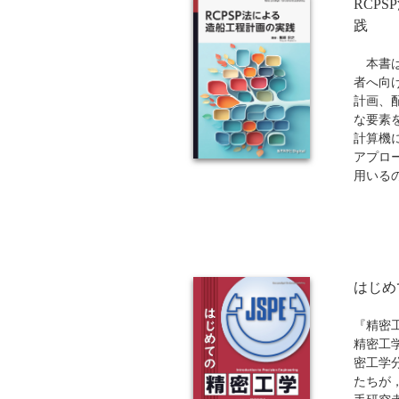
RCP
践
本書は
者へ向
計画、
な要素
計算機
アプロ
用いるの
ジュー
船工程
ルバー
ます。第
な例題
はじめ
用計画ツ
解ソルバ
します
『精密
画、逐
精密工
第6章
密工学
検討し
たちが