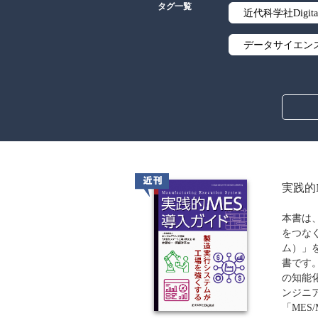
タグ一覧
近代科学社Digita
データサイエン
線形代数
解析学
アルゴリズム
オブジェクト指
近刊
実践的
暗号・セキュリ
本書は
をつな
流通・物流
ム）」
書です
歴史・科学史
の知能
ンジニ
ウェブデザイン
「MES