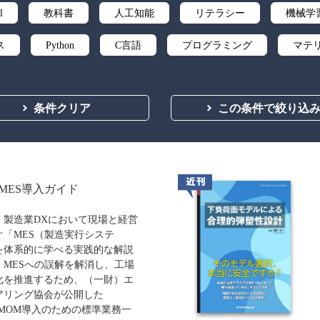
l
教科書
人工知能
リテラシー
機械学
ス
Python
C言語
プログラミング
マテ
微分積分
統計・確率
離散数学
代数学
条件クリア
この条件で絞り込
応用数学
群論・環論
情報科学
情報処理
自然言語処理
オペレーションズ・リサーチ
機械
向
ソフトウェア工学
ネットワーク科学
人間中
近刊
MES導入ガイド
ティ
化学
電子工学
要求仕様
工学デザ
、製造業DXにおいて現場と経営
ぐ「MES（製造実行システ
食品
シミュレーション
生物
都市計画・建
を体系的に学べる実践的な解説
。MESへの誤解を解消し、工場
医療・医薬
金融
法律
辞典・公式集
化を推進するため、（一財）エ
アリング協会が公開した
ビジネス
言語
音楽
公立はこだて未来
/MOM導入のための標準業務一