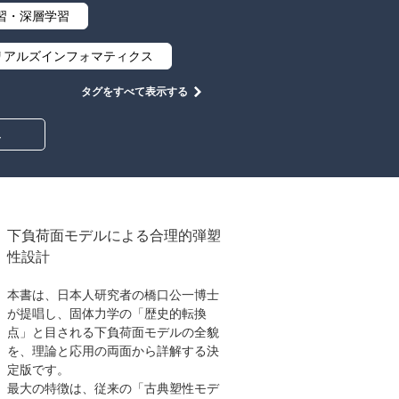
習・深層学習
リアルズインフォマティクス
タグをすべて表示する
集合と位相
幾何学
み
情報通信
情報理論
工学
計算科学
心設計
ロボット
下負荷面モデルによる合理的弾塑
性設計
イン
物理学
本書は、日本人研究者の橋口公一博士
築・土木
が提唱し、固体力学の「歴史的転換
点」と目される下負荷面モデルの全貌
教養
知財
を、理論と応用の両面から詳解する決
定版です。
大学出版会
最大の特徴は、従来の「古典塑性モデ