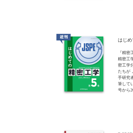
覧」を
教育機関向け
MES
能、業
手順ま
進者か
共通言
近刊
革を加
はじめ
す。
『精密
発売日
精密工
合がご
密工学
たちが
手研究
筆してい
号から2
います