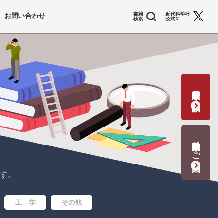
書籍
近代科学社
お問い合わせ
検索
公式X
書籍出版の応募・相談
教科書献本のご案内
す。
工 学
その他