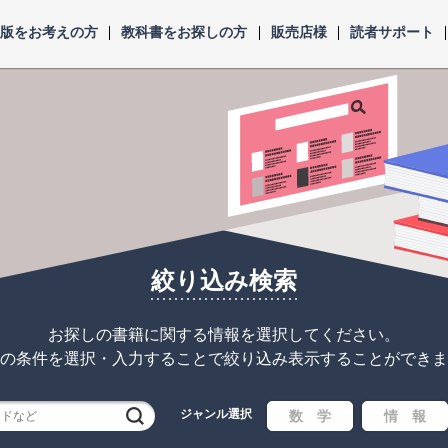
出版をお考えの方
教科書をお探しの方
販売店様
読者サポート
絞り込み検索
お探しの書籍に関する情報を選択してください。
の条件を選択・入力することで
絞り込み表示することができま
ジャンル選択
検索
数 学
情 報