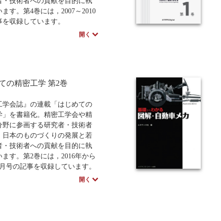
画業務の効率化と最適化を実現
者・技術者への貢献を目的に執
めの、新たな道筋を示した専門
ます。第4巻には，2007～2010
。
事を収録しています。
には，2003年から2006年の記事
開く
しています）
ての精密工学 第2巻
工学会誌』の連載「はじめての
学」を書籍化。精密工学会や精
分野に参画する研究者・技術者
，日本のものづくりの発展と若
者・技術者への貢献を目的に執
ます。第2巻には，2016年から
年4月号の記事を収録しています。
には，2011～2015年の記事を収
開く
います）
学社Digitalのプリントオンデマ
POD）書籍は、各書店の店舗で