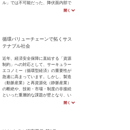
ル」では不可能だった、降伏面内部で
校数学
要求工学
の塑性変形や繰り返し負荷による変形
開く
集積を合理的に表現できる点にありま
す。これにより、航空機や船舶の疲労
破壊、ボルトの弛み、プレート型地震
の予測といった、人命に関わる重要事
循環バリューチェーンで拓くサス
象の高度な解析が可能となります。
理論編に加え、市販ソフトウェアでの
テナブル社会
活用事例やPythonコードも収録。大学研
究者と商用ソフト企業の技術者が結集
近年、経済安全保障に直結する「資源
し、「危険設計」を打破して安全・安
制約」への対応として、サーキュラー
心な設計開発を実現するための最先端
エコノミー（循環型経済）の重要性が
知見を提示します。
急速に高まっています。しかし、製造
（動脈産業）と再資源化（静脈産業）
の断絶や、技術・市場・制度の非接続
といった重層的な課題が壁となり、い
まだ多くの産業が従来のリニア経済か
開く
ら脱却できていません。本書は、こう
した構造的な課題を単なる抽象論で終
わらせず、具体的な技術と「循環バリ
ューチェーン（CVC）」構築の実践を