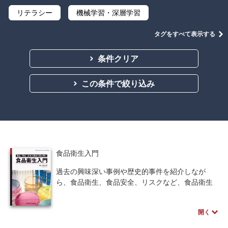
リテラシー
機械学習・深層学習
データサイエンス
Python
C言語
タグをすべて表示する
プログラミング
マテリアルズインフォマティクス
条件クリア
線形代数
微分積分
統計・確率
この条件で絞り込み
離散数学
代数学
集合と位相
幾何学
解析学
応用数学
群論・環論
情報科学
情報処理
情報通信
情報理論
食品衛生入門
アルゴリズム
自然言語処理
過去の興味深い事例や歴史的事件を紹介しなが
ら、食品衛生、食品安全、リスクなど、食品衛生
オペレーションズ・リサーチ
機械工学
にまつわるさまざまな話題を取り上げています。
また、食品衛生法、食中毒、放射線量などについ
計算科学
オブジェクト指向
開く
ても、過去の事例を織り交ぜながら興味深く紹介
しており、食品衛生を専門的に学ぶ機会のなかっ
ソフトウェア工学
ネットワーク科学