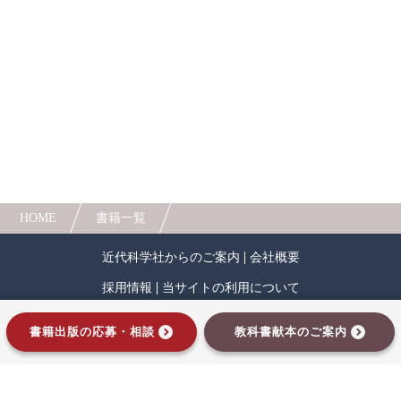
た人にも理解しやすいよう工夫されています。こ
れから食品衛生を学ぶ学生やこの分野に携わる
人間中心設計
ロボット
暗号・セキュリティ
方々に是非読んでいただきたい1冊です。
化学
電子工学
要求仕様
工学デザイン
※近代科学社Digitalのプリントオンデマンド
（POD）書籍は、各書店の店舗でもご注文いただ
物理学
流通・物流
食品
けます。受注生産となりますので、お届けまでに
10日～14日ほどかかります。
シミュレーション
生物
都市計画・建築・土木
歴史・科学史
HOME
書籍一覧
医療・医薬
金融
法律
辞典・公式集
近代科学社からのご案内
会社概要
教養
知財
ウェブデザイン
ビジネス
採用情報
当サイトの利用について
言語
音楽
公立はこだて未来大学出版会
プライバシーポリシー
サイトマップ
書籍出版の応募・相談
教科書献本のご案内
教育機関向け
中学・高校・大学生向け
インプレスグループ
講義資料あり
中学・高校数学
要求工学