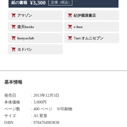
¥3,300
定価（税込）
紙の書籍
アマゾン
紀伊國屋書店
楽天books
e-hon
honyaclub
7net オムニセブン
ヨドバシ
基本情報
発売日
2013年12月5日
本体価格
3,000円
ページ数
400 ページ ※印刷物
サイズ
A5 変形
ISBN
9784764903838