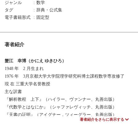
ジャンル
数学
タグ
辞典・公式集
電子書籍形式
固定型
著者紹介
蟹江 幸博（かにえ ゆきひろ）
1948 年 2 月生まれ
1976 年 3月京都大学大学院理学研究科博士課程数学専攻修了
現 在 三重大学名誉教授
主な訳書
『解析教程 上下』（ハイラー、ヴァンナー、丸善出版）
『代数学とはなにか』（シャファレヴィッチ、丸善出版）
『天書の証明』（アイグナー，ツィーグラー、丸善出版）
著者紹介をさらに表示する
『古典群』（ワイル、丸善出版）
『直線と曲線』（グーテンマッヘル、ヴァシーリエフ、共立出
版）