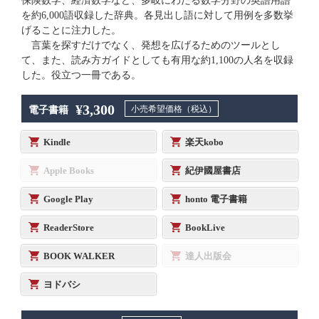
保険数学、経済数学など、多岐にわたる数学分野の英語用語
を約6,000語収録した辞典。各見出し語に対して用例を多数挙
げることに注力した。
言葉を探すだけでなく、発想を広げるためのツールとし
て、また、読み方ガイドとしても有用な約1,100の人名を収録
した。役立つ一冊である。
¥3,300
小売希望価格（税込）
電子書籍
Kindle
楽天kobo
Apple Books
紀伊國屋書店
Google Play
honto 電子書籍
ReaderStore
BookLive
BOOK WALKER
達人出版会
ヨドバシ