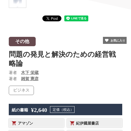
その他
お気に入り
問題の発見と解決のための経営戦
略論
著者
木下 栄蔵
著者
雑賀 憲彦
ビジネス
¥2,640
定価（税込）
紙の書籍
アマゾン
紀伊國屋書店