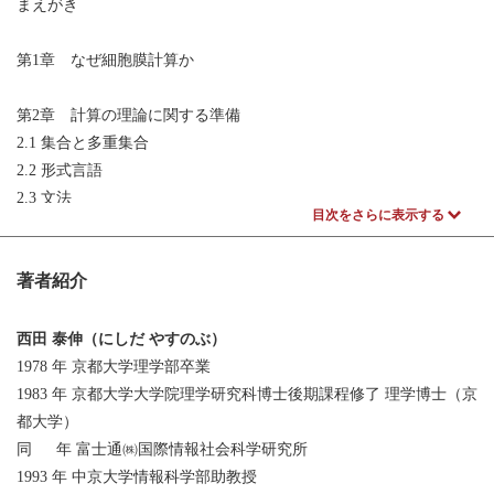
まえがき
第1章 なぜ細胞膜計算か
第2章 計算の理論に関する準備
2.1 集合と多重集合
2.2 形式言語
2.3 文法
目次をさらに表示する
2.4 マトリクス文法
2.5 協調分散文法システム (CD 文法システム)
著者紹介
2.6 Lシステム
2.7 正規表現
2.8 チューリング機械とレジスタ機械
西田 泰伸（にしだ やすのぶ）
2.9 計算の複雑性
1978 年 京都大学理学部卒業
1983 年 京都大学大学院理学研究科博士後期課程修了 理学博士（京
第3章 膜計算の可能性――オブジェクト書き換え型
都大学）
3.1 基本のモデル
同 年 富士通㈱国際情報社会科学研究所
3.2 基本モデルの計算能力
1993 年 中京大学情報科学部助教授