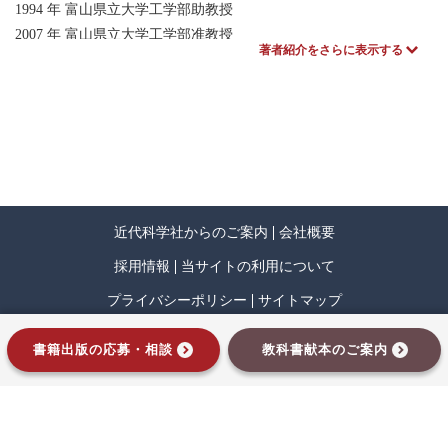
3.3 膜の破壊と規則の優先順序
1994 年 富山県立大学工学部助教授
2007 年 富山県立大学工学部准教授
著者紹介をさらに表示する
第4章 膜計算の可能性――輸送型Pシステム
現在に至る
4.1 輸送型Pシステム
主要著書
4.2 計算万能性、規則の重み、大きさ最小で
Handbook on Membrane Computing, Chapter 21: Membrane Algorithms,
4.3 計算万能性、オブジェクト数最小化
(Oxford
4.4 輸送型Pシステムの能力まとめ
University Press, 2009)
『自然計算へのいざない：ナチュラルコンピューティング・シリ
第5章 膜計算の可能性――並列性を生かす
ーズ 第 0 巻』（共著，近
5.1 Pシステムにおける計算量の精密な評価
近代科学社からのご案内
会社概要
代科学社，2015）
5.2 活性膜Pシステム
採用情報
当サイトの利用について
5.3 NP完全問題を多項式時間で解く
プライバシーポリシー
サイトマップ
5.4 PSPACE 完全問題を多項式時間で解く
インプレスグループ
書籍出版の応募・相談
教科書献本のご案内
第6章 組織Pシステムとスパイキングニューラル Pシステム
6.1 細胞膜によるコミュニケーション
6.2 変化型組織Pシステム(定義と例)
6.3 変化型組織Pシステム(生成能力)