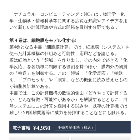
「ナチュラル・コンピューティング：NC」は，物理学・化
学・生物学・情報科学等に関する広範な知識やアイデアを用
いて新しい計算理論や方式の開拓を目指す分野である．
第４巻は、細胞膜をモデル化する!
第4巻となる本書『細胞膜計算』では，細胞膜（システム）を
使った計算機構の仕組みと可能性、応用などを論じる。
膜は細胞という「領域」を作り出し、その内外で起きる「化
学反応」を各領域に制限する役割を持つほか、膜内外の物質
の「輸送」を制御する。この「領域」「化学反応」「輸送」
を、「プロセッサ」や「演算」などの概念に読み替えたもの
が細胞膜計算である。
本書では、この計算機構の数理的側面（どうやって計算する
か、どんな特徴・可能性があるか）を解説するとともに、自
然システムにこの計算を適用する試みや、既存の計算機では
難しいNP困難問題等に威力を発揮することなどにも触れる。
¥4,950
小売希望価格（税込）
電子書籍