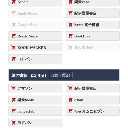
Kindle
楽天kobo
Apple Books
紀伊國屋書店
Google Play
honto 電子書籍
ReaderStore
BookLive
BOOK WALKER
達人出版会
ヨドバシ
¥4,950
定価（税込）
紙の書籍
アマゾン
紀伊國屋書店
楽天books
e-hon
honyaclub
7net オムニセブン
ヨドバシ