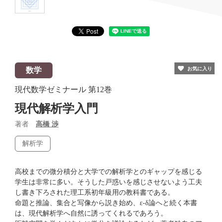
数学
お気に入り
現代数学ゼミナール
第12巻
現代解析学入門
著者
高橋 渉
解析学
高校までの微分積分と大学での解析学とのギャップを感じる
学生は非常に多い。そうした戸惑いを感じさせないよう工夫
し書き下ろされた理工系初年級用の教科書である。
命題と推論、集合と写像から説き始め、ε-δ論へと続く本書
は、現代解析学へ自然に誘ってくれるであろう。