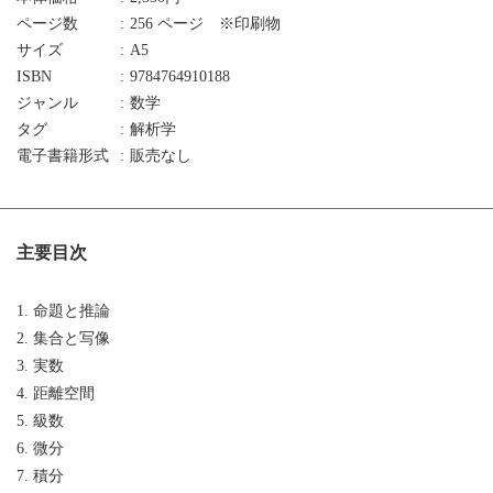
ページ数
256 ページ ※印刷物
サイズ
A5
ISBN
9784764910188
ジャンル
数学
タグ
解析学
電子書籍形式
販売なし
主要目次
1. 命題と推論
2. 集合と写像
3. 実数
4. 距離空間
5. 級数
6. 微分
7. 積分