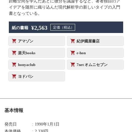
距離空間を学んだあとに微分を議論するなど、著者独自のア
イデアを随所に織り込んだ現代解析学の新しいタイプの入門
書となっている。
¥2,563
定価（税込）
紙の書籍
アマゾン
紀伊國屋書店
楽天books
e-hon
honyaclub
7net オムニセブン
ヨドバシ
基本情報
発売日
1990年1月1日
本体価格
2,330円