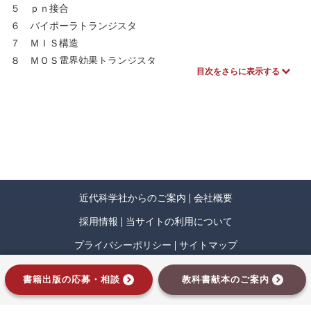
５ ｐｎ接合
６ バイポーラトランジスタ
７ ＭＩＳ構造
８ ＭＯＳ電界効果トランジスタ
目次をさらに表示する
９ ヘテロ接合
１０ 金属‐半導体接合
１１ 半導体光デバイス
１２ 半導体デバイス製造技術
近代科学社からのご案内
会社概要
採用情報
当サイトの利用について
プライバシーポリシー
サイトマップ
インプレスグループ
書籍出版の応募・相談
教科書献本のご案内