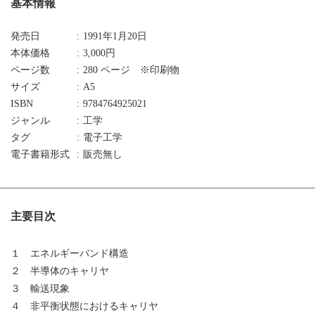
基本情報
発売日
1991年1月20日
本体価格
3,000円
ページ数
280 ページ ※印刷物
サイズ
A5
ISBN
9784764925021
ジャンル
工学
タグ
電子工学
電子書籍形式
販売無し
主要目次
１ エネルギーバンド構造
２ 半導体のキャリヤ
３ 輸送現象
４ 非平衡状態におけるキャリヤ