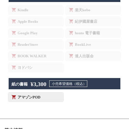
Kindle
楽天kobo
Apple Books
紀伊國屋書店
Google Play
honto 電子書籍
ReaderStore
BookLive
BOOK WALKER
達人出版会
ヨドバシ
¥3,300
小売希望価格（税込）
紙の書籍
アマゾンPOD