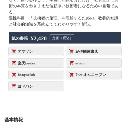
術の本質をわきまえた信頼厚い技術者になるための書籍であ
る。
適性科目：「技術者の倫理」を理解するための、教養的知識
と社会的知識を系統立ててわかりやすく解説。
¥2,420
定価（税込）
紙の書籍
アマゾン
紀伊國屋書店
楽天books
e-hon
honyaclub
7net オムニセブン
ヨドバシ
基本情報