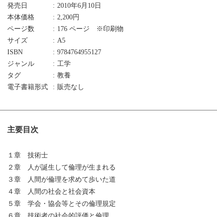
発売日
2010年6月10日
本体価格
2,200円
ページ数
176 ページ ※印刷物
サイズ
A5
ISBN
9784764955127
ジャンル
工学
タグ
教養
電子書籍形式
販売なし
主要目次
１章 技術士
２章 人が誕生して倫理が生まれる
３章 人間が倫理を求めて歩いた道
４章 人間の社会と社会資本
５章 学会・協会等とその倫理規定
６章 技術者の社会的評価と倫理