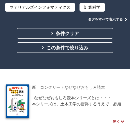
マテリアルズインフォマティクス
計算科学
機械工学
人間中心設計
ロボット
タグをすべて表示する
工学デザイン
物理学
電子工学
化学
条件クリア
シミュレーション
流通・物流
この条件で絞り込み
都市計画・建築・土木
教養
講義資料あり
新 コンクリートなぜなぜおもしろ読本
□なぜなぜおもしろ読本シリーズとは・・・
本シリーズは、土木工学の習得するうえで、必須
となる基礎工学について素朴な事柄から先端技術
までの疑問を取り上げ、Ｑ＆Ａの形式で各質問は
開く
見開きで完結。難解な事柄でもイラストと平易な
文章によって内容を理解しやすい構成にしてい