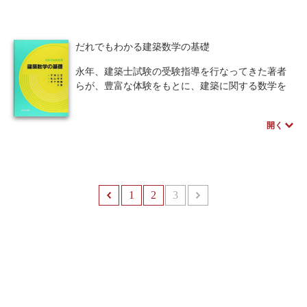
る。
山海堂から出版していた同シリーズを、今回新た
に最新情報を加え、装丁も一新し復刊！ 工学系
だれでもわかる建築数学の基礎
教科書の副読本として、また経験工学を盛り込ん
だ現場技術者のための実務・実学書として必携の
永年、建築士試験の受験指導を行なってきた著者
書である。
らが、豊富な体験をもとに、建築に関する数学を
わかりやすくまとめたもので、建築士の試験を受
験する人や、建築の業務に実際に従事している人
開く
に最適の書である。
建築士試験の出題は、力学関係が多いが、基礎数
学の範囲が広いため、例題の構成や練習問題に工
夫をこらし、効率的に受験ができるよう配慮し
た。
1
前へ
2
3
次へ