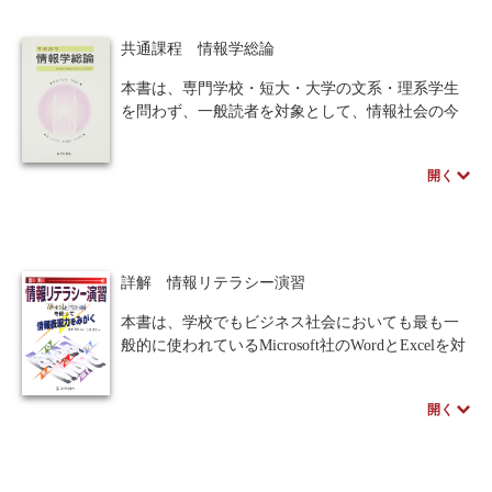
生を中心読者に想定しているが、新入社員教育に
・各章は、学習目標・内容・まとめ・キーワー
も好適である。
ド・演習問題（巻末に解答）を配置。
共通課程 情報学総論
・基礎理論と実践とを具体例で解説し、その必要
性と効果を強調。
本書は、専門学校・短大・大学の文系・理系学生
・専門用語は、必ず意味を解説。
を問わず、一般読者を対象として、情報社会の今
・図・表・イラストを配置し、2色刷りでビジュア
を判り易く解説。情報技術と社会への関連を考
ルな構成。
え、情報技術の変遷、コンピュータ・情報の基礎
開く
的技術から、システム利用、情報化に伴い社会に
本書はコンピュータを初めて本格的に学ぶ学生を
おいて必要と思われるビジネス・生活・法律・知
対象にしたものです。学ぶ範囲は「ＩＴパスポー
財・倫理・政策など、情報関連における事項を包
ト試験」のＩＴ技術の内容とレベルに合わせてあ
括的に解説。
ります。また、上記の特徴に加え、「ITパスポー
詳解 情報リテラシー演習
ト試験」の過去問題を最後に載せてあり、学習内
容の確認や資格取得の試験対策にも役立ちます。
本書は、学校でもビジネス社会においても最も一
般的に使われているMicrosoft社のWordとExcelを対
象にした演習課題を作成することにしました。こ
の演習書は、Office2000環境を前提にしています
開く
が、クリップアートのイラストを除くとOffice97環
境でも利用可能になっています。
演習課題の狙いは、既に習得したWordやExcelの基
本機能を体系的に反復学習することで、それらを