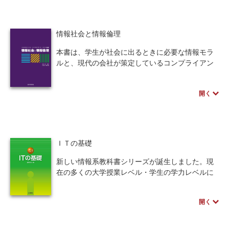
実に学習できる内容・分量。
・各章に、学習目標・内容・まとめ・キーワー
人間中心設計
ロボット
暗号・セキュリティ
ド・演習問題（巻末に解答）を配置。
情報社会と情報倫理
・基礎理論と実践とを具体例で解説し、その必要
化学
電子工学
要求仕様
工学デザイン
性と効果を強調。
本書は、学生が社会に出るときに必要な情報モラ
・専門用語は、必ず意味を解説。
物理学
流通・物流
食品
ルと、現代の会社が策定しているコンプライアン
・図・表・イラストを配置し、2色刷りでビジュア
スに関する具体的な事例と手法を、三部構成で理
ルな構成。
シミュレーション
生物
解する。
開く
第一部「情報社会の課題意識」は、社会が求める
本書は、人文・社会科学系の学生を中心に、大学
都市計画・建築・土木
歴史・科学史
「情報システムへの期待」、それから派生する
で学びを行うための基本となるコンピュータスキ
「リスクとセキュリティ」と「倫理と法」を、著
ルを、具体的な演習課題を通して得ることが出来
医療・医薬
金融
法律
辞典・公式集
者が会社員時代に知見した事例などを提示しなが
る。また、学習者の習熟度に対応すべく傍注にア
ら、より身近に感じるよう工夫して記述してあ
ＩＴの基礎
ドバンスな内容を配し、章末には学んだ操作手順
教養
知財
ウェブデザイン
ビジネス
る。
を表し、確実なスキルの習得が出来るよう工夫し
第二部「課題への対応」は、会社組織ではどのよ
新しい情報系教科書シリーズが誕生しました。現
てある。
言語
音楽
公立はこだて未来大学出版会
う具体的手法で解決していくのかを、システム監
在の多くの大学授業レベル・学生の学力レベルに
査の事例等を上げて解説していく。
見合った、学びやすく、教えやすくもある内容と
教育機関向け
中学・高校・大学生向け
第三部「技術者／組織人としての心構え」は、本
するため、大学教育の現場の工夫・アイデアをふ
開く
質は「人」にあることを、学生が理解するよう説
んだんに盛り込みました。
講義資料あり
中学・高校数学
要求工学
き起こしている。
・半期の授業で使える。1回の授業で1つの章が確
※慶應義塾大学での講義が基となり、大学・高専
実に学習できる内容・分量。