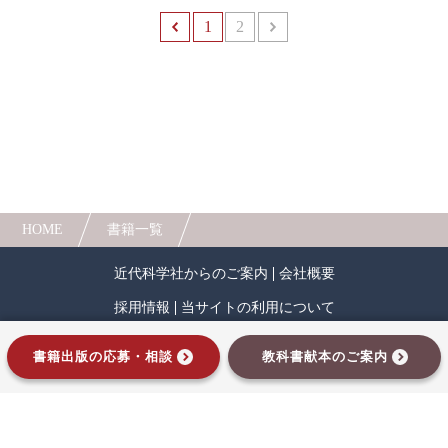
実践的に応用できるようにすることです。また、
1
前へ
2
次へ
演習課題の題材は、現実に起こっている事象やビ
ジネス社会での事例を取り扱っていますので、直
ぐにでも適用・応用できる内容になっています。
従って、この本を利用される皆さんは、単にWord
やExcelの機能を学習・復習するだけでなく、演習
課題で取り上げた題材内容を十分理解しながら学
習することが望まれます。
HOME
書籍一覧
近代科学社からのご案内
会社概要
採用情報
当サイトの利用について
プライバシーポリシー
サイトマップ
書籍出版の応募・相談
教科書献本のご案内
インプレスグループ