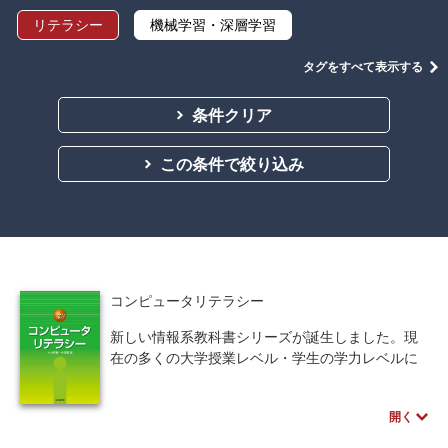
リテラシー
機械学習・深層学習
データサイエンス
Python
C言語
タグをすべて表示する
プログラミング
マテリアルズインフォマティクス
条件クリア
線形代数
微分積分
統計・確率
この条件で絞り込み
離散数学
代数学
集合と位相
幾何学
解析学
応用数学
群論・環論
情報科学
情報処理
情報通信
情報理論
コンピュータリテラシー
アルゴリズム
自然言語処理
新しい情報系教科書シリーズが誕生しました。現
在の多くの大学授業レベル・学生の学力レベルに
オペレーションズ・リサーチ
機械工学
見合った、学びやすく、教えやすくもある内容と
するため、大学教育の現場の工夫・アイデアをふ
計算科学
オブジェクト指向
開く
んだんに盛り込みました。
・半期の授業で使える。1回の授業で1つの章が確
ソフトウェア工学
ネットワーク科学