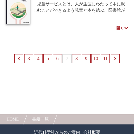
数を一覧で掲載するなど、痒いところに手が届く
児童サービスとは、人が生涯にわたって本に親
充実の一冊。
しむことができるよう児童と本を結ぶ、図書館が
提供する図書館サービスの一つです。
日本の図書館の児童サービスならびに児童図書
開く
館は、順調な歩みを続けているように見えます。
しかし、2019年末にコロナ禍が報じられてから、
これまで図書館が行ってきた児童サービスは、図
書館の閉館や時間制限等のあおりを受け提供され
なくなりました。そこで、図書館では、今後の児
3
前へ
4
5
6
7
8
9
10
11
童サービスはどうあるべきかという点から電子書
籍を導入しデジタル化する等、様々な工夫をして
います。このような変化の中でも児童と本を結ぶ
という児童サービスの本質および使命に変わりは
なく、今後とも継続されなければなりません。
そこで筆者は、本書を読んでくださる読者の皆
さんと共に新しい児童サービスの地平をひらいて
いきたいと願って本書を編みました。児童サービ
スの具体的な提供方法はもちろん、各年代向けの
書籍も多数紹介しています。より良い未来のため
HOME
書籍一覧
に協同し、邁進してまいりましょう。
近代科学社からのご案内
会社概要