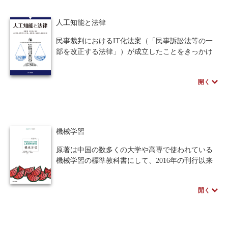
必要があります。
現在、特に医学系を中心に急速に法規制類が整
人工知能と法律
備されつつある反面、同じく人を扱う研究のなか
でも、工学系や心理学系などの非医学系の関連領
民事裁判におけるIT化法案（「民事訴訟法等の一
域においては混乱が生じてきています。本書は、
部を改正する法律」）が成立したことをきっかけ
「人」と「モノ」が関わる製品開発に既に携わっ
に、IT技術および人工知能技術の導入が急速に発
ている人だけでなく、これから関連する研究を始
展してきている。
開く
める大学生や大学院生に読んでもらうことによ
本書ではまず第Ⅰ部で「人工知能と法」分野の歴
り、このような状況の中であっても混乱に巻き込
史、次に法律における推論についての基礎的な知
まれずに製品を評価する研究活動を実施し、より
識を説明する。第Ⅱ部では法律への具体的な人工知
よい製品開発に貢献いただくことを期待していま
能の技術の詳細について紹介を行っている。現在
す。
の法学に対する人工知能の到達点と、今後の日本
機械学習
の社会像が見えてくる充実の一冊。
原著は中国の数多くの大学や高専で使われている
機械学習の標準教科書にして、2016年の刊行以来
2020年11月までの発行数が54万部を超えるベスト
セラー書籍。
開く
本書は大まかに基礎，具体的手法、先進的理論
からなり、少ない数学的知識で読めて各章が短い
という教科書的配慮がなされている。「スイカを
切らずにその良し悪しを機械学習でどう判断する