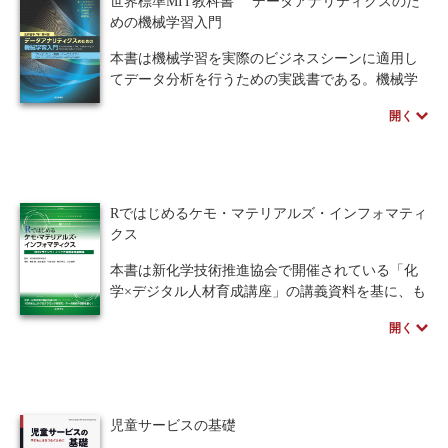
世界標準MIT教科書 データアナリティクスのた
は「教科書献本申込」リンク先のフォームより、
く、米国で成功した著者直伝の実践的知識まで習
めの機械学習入門
「教科書に関するご質問・相談」にてお問い合わ
得できる。応用力アップにつながる例題も豊富に
せください。
掲載。本書掲載のプログラムはすべてウェブから
本書は機械学習を実際のビジネスシーンに適用し
入手できるので、講義や独習にも役立つ。
てデータ分析を行うための実践書である。機械学
Python入門者に、最初に手に取ってほしい一
習そのものの解説というよりは、データ分析に不
開く
冊。
可欠な機械学習の手法を駆使してビジネスを予測
的に改善する方法を解説していく。
※本書の講義資料は、ページ下の外部リンクより
具体的な適用事例を用いて説明がなされるた
入手できます。
め、読者は目的やケースに合った手法（アルゴリ
ズム）や実際の適用方法などを効率的に身に付け
Rではじめるケモ・マテリアルズ・インフォマティ
ることができる。原著はMITで使われている教科
クス
書であり、講義の目的に応じて章を選択可能。ビ
ジネスで使えるデータ分析手法を最短で習得した
本書は新化学技術推進協会で開催されている「化
い読者に役立つ一冊である。
学×デジタル人材育成講座」の講義資料を基に、も
のづくりの現場において役立つRプログラミングを
開く
習得することを目指して構成されている。
準備編、統計・検定編、機械学習編、より高度
な機械学習編の4部構成で順に学びながら、100本
以上のプログラム演習を通してケモ・マテリアル
ズ・インフォマティクスの基礎を理解する。初学
児童サービスの基礎
者のために陥りがちなトラブル対策や使用する関