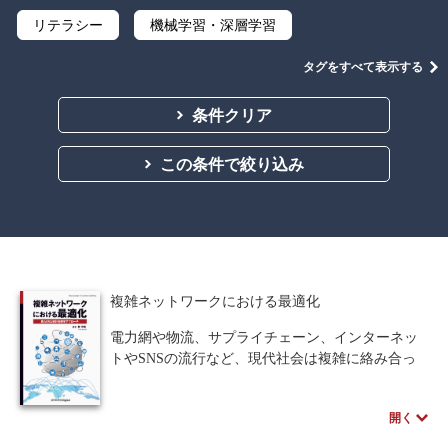
リテラシー
機械学習・深層学習
データサイエンス
Python
C言語
タグをすべて表示する
プログラミング
マテリアルズインフォマティクス
条件クリア
線形代数
微分積分
統計・確率
この条件で絞り込み
離散数学
代数学
集合と位相
幾何学
解析学
応用数学
群論・環論
情報科学
情報処理
情報通信
情報理論
複雑ネットワークにおける最適化
アルゴリズム
自然言語処理
電力網や物流、サプライチェーン、インターネッ
トやSNSの流行など、現代社会は複雑に絡み合っ
オペレーションズ・リサーチ
機械工学
たネットワークによって支えられていると言って
も過言ではありません。このようなつながり構造
計算科学
オブジェクト指向
開く
を、物理学やコンピュータ科学あるいは社会学を
基礎として解析していくのがネットワーク科学で
ソフトウェア工学
ネットワーク科学