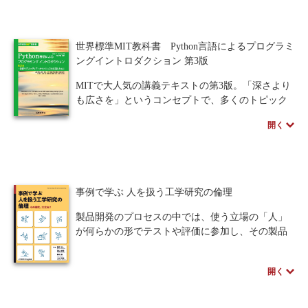
す。
本書は複雑ネットワークの最適化に費やしてき
人間中心設計
ロボット
暗号・セキュリティ
たこれまで研究成果をできるだけ包括的に紹介し
世界標準MIT教科書 Python言語によるプログラミ
つつ、創世記からの進展も分かるように編集され
化学
電子工学
要求仕様
工学デザイン
ングイントロダクション 第3版
た貴重な1冊です。
物理学
流通・物流
食品
MITで大人気の講義テキストの第3版。「深さより
※近代科学社Digitalのプリントオンデマンド
も広さを」というコンセプトで、多くのトピック
（POD）書籍は、各書店店舗でもご注文いただけ
シミュレーション
生物
に対して簡潔なイントロダクションが与えられて
開く
ます。受注生産となりますので、お届けまでに10
おり、問題を捉えるためのプログラミング的なも
日～14日ほどかかります。
都市計画・建築・土木
歴史・科学史
のの考え方や、プログラミングモデル作成の方
法、データから情報を抽出するためのプログラム
医療・医薬
金融
法律
辞典・公式集
手法を習得することができます。
プログラミング初心者だが問題解決のために計
事例で学ぶ 人を扱う工学研究の倫理
教養
知財
ウェブデザイン
ビジネス
算機を用いたアプローチを理解したいと考えてい
る読者にも、経験豊富なプログラマでモデリング
製品開発のプロセスの中では、使う立場の「人」
言語
音楽
公立はこだて未来大学出版会
やデータ探索のためのプログラミングを学びたい
が何らかの形でテストや評価に参加し、その製品
読者にも有意義な一冊です。
の使いやすさや品質、安全性などについての新た
教育機関向け
中学・高校・大学生向け
な知見を得る活動を行います。そこには「研究」
開く
と呼ぶべき要素があり、特に人を対象として扱う
講義資料あり
中学・高校数学
要求工学
研究活動においては、人権やハラスメントなど対
象者に与える影響について注意しながら実施する