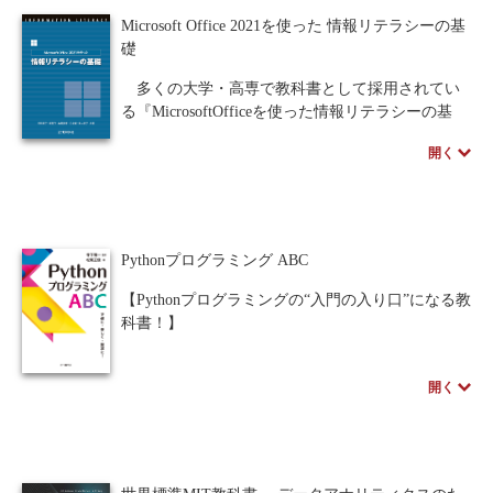
か？」が本書の骨子になっており、書影に描かれ
Microsoft Office 2021を使った 情報リテラシーの基
たスイカは本書のトレードマークとなっている。
礎
中国はいかにして機械学習の分野をリードする
に至ったか、そのエッセンスを紐解く一冊。
多くの大学・高専で教科書として採用されてい
る『MicrosoftOfficeを使った情報リテラシーの基
礎』シリーズの2021対応版である。
開く
本書は、大変好評な2019版のコンセプトを踏襲
し、レポートの書き方、発表の仕方、情報分析手
順、情報倫理を具体的に解説する。また、地域と
共に行うプロジェクトを想定し、プロジェクト学
習のイメージを初学年次から体験できるように工
Pythonプログラミング ABC
夫している。加えて、コロナ禍で普及したオンラ
イン授業についても解説した。
【Pythonプログラミングの“入門の入り口”になる教
単にOfficeソフトの使い方を学ぶだけでなく、い
科書！】
かにしたら学習に役立てられるかを考え抜いた教
科書であり、大学、高専の学生に最適の書であ
本書はプログラミング経験がない方やPC操作に
開く
る。
不慣れな方でも無理なく読み進められる、Python
プログラミングを始めるための“入門の更にその入
※教科書に採用いただいた先生には、授業を進め
口”となる教科書。
て行く上で活用できる著者作成の図版、インスト
プログラムを実際に動かしながら学んでいく構
ラクションガイド等の資料がございます。詳しく
成のため、基礎がしっかりと身に付くだけでな