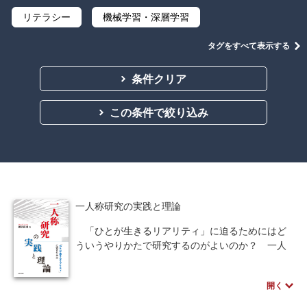
リテラシー
機械学習・深層学習
データサイエンス
Python
C言語
タグをすべて表示する
プログラミング
マテリアルズインフォマティクス
条件クリア
線形代数
微分積分
統計・確率
この条件で絞り込み
離散数学
代数学
集合と位相
幾何学
解析学
応用数学
群論・環論
情報科学
情報処理
情報通信
情報理論
一人称研究の実践と理論
アルゴリズム
自然言語処理
「ひとが生きるリアリティ」に迫るためにはど
ういうやりかたで研究するのがよいのか？ 一人
オペレーションズ・リサーチ
機械工学
称研究はこの問いと格闘してきた者たちが人工知
能や認知科学の分野から提唱した手法である。
計算科学
オブジェクト指向
開く
本書は三部構成となっており、第1部は理論、第
2部は実践研究事例、第3部はまとめとしている。
ソフトウェア工学
ネットワーク科学