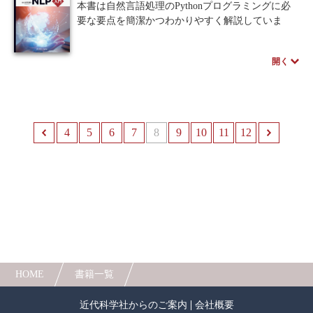
本書は自然言語処理のPythonプログラミングに必
抽象化した数学的集合の概念が分かり、3.抽象的
要な要点を簡潔かつわかりやすく解説していま
代数学の計算の仕方や証明の仕方が分かるよう構
す。環境構築の手間がかからないGoogle
成している。
Colaboratoryで手軽にプログラミングを試し、自然
本文の例題を読み解くことで抽象的概念が理解で
開く
言語処理の習得へステップアップしていける入門
き、章末の演習問題と略解によってその理解が更
書にふさわしい一冊です。
に深まる。
傍注には間違えやすい箇所や有益なヒントが記さ
※近代科学社Digitalのプリントオンデマンド
れ、講義を受けている感覚で楽しみながら読み進
（POD）書籍は、各書店の店舗でもご注文いただ
めることができる。
4
前へ
5
6
7
8
9
10
11
12
けます。受注生産となりますので、お届けまでに
10日～14日ほどかかります。
HOME
書籍一覧
近代科学社からのご案内
会社概要