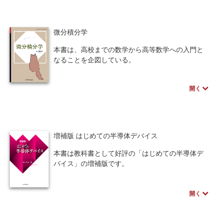
第1部と第2部を行ったり来たりしながら読み進め
ることで、一人称研究をどう遂行すればよいの
人間中心設計
ロボット
暗号・セキュリティ
か、分析をどう行えばよいのか、得られた知見を
微分積分学
どう評価すればよいのかが理解しやすくなってい
化学
電子工学
要求仕様
工学デザイン
る。始まったばかりの研究方法「一人称研究」の
本書は、高校までの数学から高等数学への入門と
理解と実践に最適な一冊。
物理学
流通・物流
食品
なることを企図している。
本書の特徴の一つは、ε-δ論法によらずに上限と下
シミュレーション
生物
限を用いて厳密さを担保し、対数関数と逆三角関
開く
数を用いて指数関数と三角関数の可微分性を導出
都市計画・建築・土木
歴史・科学史
していることである（ε-δ論法についても付録で簡
単な解説を行っている）。
医療・医薬
金融
法律
辞典・公式集
また、任意の導関数が可積分となるゲージ積分を
紹介し、導関数に課されたリーマン可積分となる
増補版 はじめての半導体デバイス
教養
知財
ウェブデザイン
ビジネス
ための本質的でない条件を排除し、多変数では測
度や可測関数を具体的に導入することでミニチュ
本書は教科書として好評の「はじめての半導体デ
言語
音楽
公立はこだて未来大学出版会
ア版のルベーグ積分を導入している。
バイス」の増補版です。
半導体デバイスは、大学、高専の電気・電子系学
教育機関向け
中学・高校・大学生向け
※近代科学社Digitalのプリントオンデマンド
科では必須の授業ですが、厳密な講義を行うには
（POD）書籍は、各書店の店舗でもご注文いただ
開く
量子力学から解き明かさなければならなくなり、
講義資料あり
中学・高校数学
要求工学
けます。受注生産となりますので、お届けまでに
大変ハードルが高くなります。
10日～14日ほどかかります。
本書ではあえてそこには触れず、半導体デバイス