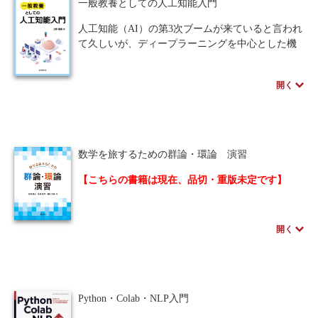
一般教養としての人工知能入門
本書を通じて多くの人たちがアルゴリズムの本質
を理解して，そのスキルを色々な場面で，よりス
人工知能（AI）の第3次ブームが来ていると言われ
マートで洗練されたシステムづくりのために発揮
て久しいが、ディープラーニングを中心とした機
してもらえれば，本書の目的は十分に達成された
械学習による本格的な社会実装が始まっているの
とものと考えます。
が大きな特徴でもある。
開く
2021年度より文・理の区別なく大学初学年からAI
に関する教育が実施されることが文科省で決ま
り、AI技術は本格的な過渡期に突入しようとして
いる。
そこで本書では、文系学生を含めた様々な分野の
数学を旅するための群論・環論 演習
読者に必須の教科書とするべく、AIの基礎から応
用までを体系的に、ほぼ数式なしで解説した。
【こちらの書籍は現在、品切・重版未定です】
AIと社会とのつながりやAIの限界などについて
も、これまでの研究の歴史を踏まえて紹介してい
現代社会を陰で支える数学：群・環・体が分か
る。
る！
開く
本書は、著者らが東京理科大学で行ってきた代数
学の講義と演習の授業を基にして、群、環および
体の基本的事項をまとめた演習書かつ教科書であ
Python・Colab・NLP入門
る。
本書を通して、1.群・環・体とは何かが分かり、2.