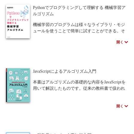
い合わせください。
最終的な製品、それを使うユーザ、使いやすさの
Pythonでプログラミングして理解する 機械学習ア
基準等を解説。後半では調査や評価など、製品開
ルゴリズム
発の場面で具体的にHCDを実践していくための方
法を詳述している。
機械学習のプログラムは様々なライブラリ・モジ
モノづくりに関わる実務者にも役立つ一冊。
ュールを使うことで簡単に試すことができる。そ
の反面、単にモジュールを使用するだけでは機械
開く
学習の中のアルゴリズムがブラックボックス化し
てしまい、計算結果の意味を正しく捉えることも
難しくなってくる。
本書ではまず「機械学習」のアルゴリズムを解
説し、機械学習の動きをPythonで実際にプログラ
JavaScriptによるアルゴリズム入門
ミングすることで、アルゴリズムの流れが理解で
きるよう構成している。まずは黎明期からの機械
本書はアルゴリズムの基礎的な内容をJavaScriptを
学習アルゴリズムを理解し、それを実装すること
用いて解説したものです。従来の教科書で扱われ
が目標となる。
ていた内容を大幅に削減し，初等的なアルゴリズ
さらにPython用の機械学習モジュールの使用法
ムに限定して実例を入れて詳しく解説しました。
開く
も解説し、これらを使用したプログラムの作成も
また，それらのアルゴリズムを用いて解ける問題
行う。機械学習を使いこなすためのイントロダク
のプログラム例をできる限り含めています。それ
ションとなる1冊。
は，著者がこのような基礎的なアルゴリズムの理
解とプログラミングは不可分であると考えている
からです。