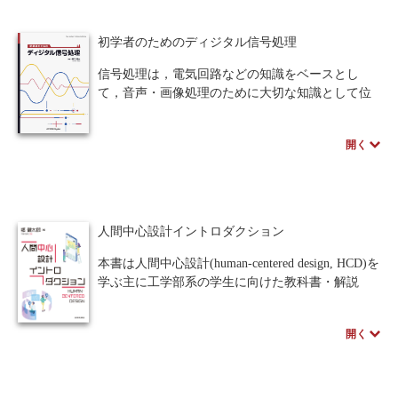
の基礎を直観的かつ本質的に理解することを目指
し、式よりも図を多く用いて理解出来るよう工夫
初学者のためのディジタル信号処理
されています。
信号処理は，電気回路などの知識をベースとし
増補版ではMOSトランジスタについて加筆し、電
て，音声・画像処理のために大切な知識として位
流電圧特性についても本質的に解説。
置づけられています。
付録ではMOSトランジスタの背景を説明するな
本書では，従来の信号処理のテキストにおける内
ど、教科書としてより充実した内容となっていま
開く
容をできるだけ平易化し，必要と思われる数学的
す。
なアプローチも随所に記載をして，理解しやすさ
に重きをおいています。数学III程度の内容がある
程度理解できるようであれば充分に読み進められ
るように配慮し，その補完として第2章において数
人間中心設計イントロダクション
学的な扱いをあえて示しています。
読者には，本書で学習し，既存の良書によりさら
本書は人間中心設計(human-centered design, HCD)を
に高度な知識や教養を身につけて，社会に羽ばた
学ぶ主に工学部系の学生に向けた教科書・解説
いてほしいと願っています。
書。
HCDは、製品の良し悪しを左右する「ユーザと
開く
※教科書に採用いただいた先生には、PowerPoint作
モノとのインタラクション」を効率的に最適化す
成時に活用できる著者作成の図版がございます。
るための手段であり、特にコンピュータ製品の開
詳しくは「教科書献本申込」リンク先のフォーム
発に不可欠な概念となりつつある。
より、「教科書に関するご質問・相談」にてお問
本書前半ではHCDの概要を押さえるとともに、