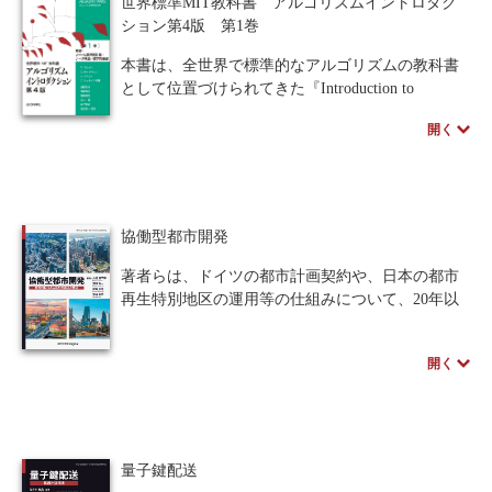
世界標準MIT教科書 アルゴリズムイントロダク
「オンライン留学」です。
ション第4版 第1巻
本書では、オンライン留学の知られざる実態を
余すところなくご紹介します。また、著者を含め
本書は、全世界で標準的なアルゴリズムの教科書
オンライン留学経験者の話も複数掲載していま
として位置づけられてきた『Introduction to
す。数々のエピソードが、皆様のヒントとなれば
Algorithms』の第4版の翻訳書である。
開く
幸いです。
第4版ではコンピュータサイエンスの第一線を捉
えるために、安定結婚問題（2 部グラフでのマッ
チング問題）、オンラインアルゴリズム、機械学
習などの新しい章や、再帰的漸化式の解法、ハッ
シュアルゴリズムなど、新しい話題を豊富に取り
協働型都市開発
入れている。これまでの版と同様、各節末には多
様なレベルの問題が配置され、学部や大学院の講
著者らは、ドイツの都市計画契約や、日本の都市
義用教科書として、また技術系専門家の手引書、
再生特別地区の運用等の仕組みについて、20年以
あるいは事典としても活用できる。
上前から調査研究を継続してきました。その後、
第1巻ではPart1～3までの「基礎」「ソートと順
米国、英国についても調査を追加し、最終的に4か
開く
序統計量」「データ構造」を収載。
国の国際比較研究として議論を重ねてきた成果を
とりまとめました。
本書は、現代の都市開発が多様な主体間の協働に
よって進められている点に注目して、都市開発の
現代的課題や特色を、日本、米国、ドイツ、英国
量子鍵配送
の国際比較の中で考えることを大きな目的として