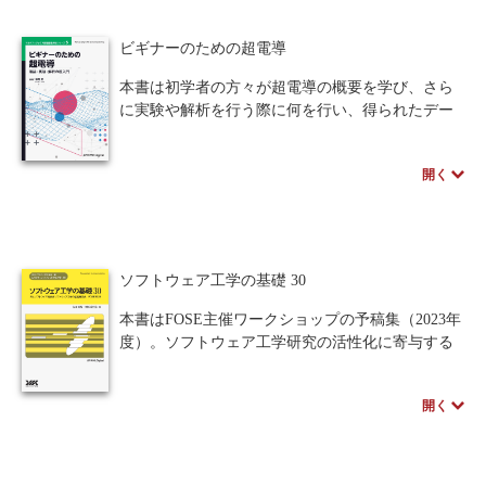
求められています。
本書では、日本の製造業に携わる皆さんの視野
ビギナーのための超電導
が広がり、日本の製造業のDXの取組みが進んでい
くように、製造業における日本のDXの現状を踏ま
本書は初学者の方々が超電導の概要を学び、さら
え、欧州連合(EU)/ドイツを中心とした世界の最新
に実験や解析を行う際に何を行い、得られたデー
事例を紹介します。
タのどこに着目すればよいのかを知るための「入
門書」です。
開く
・超電導とはどのようなもので、何が重要なのか
・超電導状態を記述する方程式はなぜそのような
形になり、どのような計算を行うのか
・実験や解析結果に対してどのような軸でグラフ
を書き、どこに注目するのか
ソフトウェア工学の基礎 30
などの初学者が躓きやすい部分を丁寧に詳述。
マクスウェル方程式の展開や計算過程、COMSOL
本書はFOSE主催ワークショップの予稿集（2023年
を用いた解析手順を1つ1つ図で示しながら解説す
度）。ソフトウェア工学研究の活性化に寄与する
るなど、超電導研究への第一歩に相応しい書籍で
情報がまとめられています。
す。
開く
※近代科学社Digitalのプリントオンデマンド
（POD）書籍は、各書店の店舗でもご注文いただ
けます。受注生産となりますので、お届けまでに
10日～14日ほどかかります。