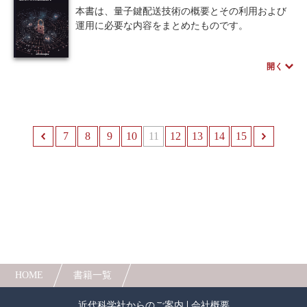
います。
本書は、量子鍵配送技術の概要とその利用および
運用に必要な内容をまとめたものです。
第１章では、量子鍵配送(Quantum Key
Distribution：QKD)の基礎と技術開発動向を概観し
開く
ます。第2章では暗号技術を取り巻く現状について
整理し、その上でQKDの活用法について述べま
す。第3章では、QKDの原理と仕組み、およびネッ
トワークの構成法について説明し、QKDプラット
フォームというサービス基盤の概念を導入しま
7
前へ
8
9
10
11
12
13
14
15
す。第4章ではすでに試験運用の段階まで来ている
QKDプラットフォームを活用したセキュリティア
プリケーションの事例を紹介します。最後に、第5
章では、将来の応用に向けた展望と課題、特に分
野連携で長期的に取り組むべき課題をまとめてい
ます。
HOME
書籍一覧
近代科学社からのご案内
会社概要