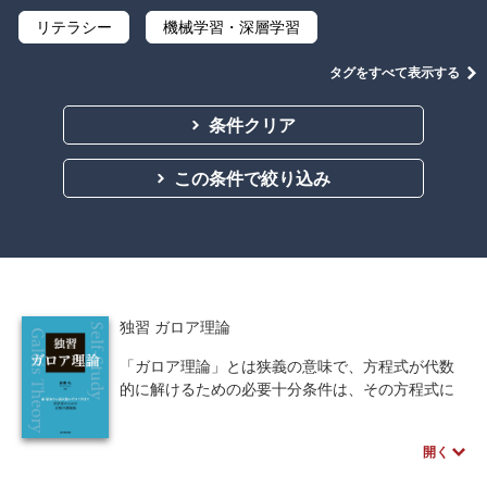
リテラシー
機械学習・深層学習
データサイエンス
Python
C言語
タグをすべて表示する
プログラミング
マテリアルズインフォマティクス
条件クリア
線形代数
微分積分
統計・確率
この条件で絞り込み
離散数学
代数学
集合と位相
幾何学
解析学
応用数学
群論・環論
情報科学
情報処理
情報通信
情報理論
独習 ガロア理論
アルゴリズム
自然言語処理
「ガロア理論」とは狭義の意味で、方程式が代数
的に解けるための必要十分条件は、その方程式に
オペレーションズ・リサーチ
機械工学
対応するガロア群が可解群である、ということの
証明になります。本書でもこの証明を行うことを
計算科学
オブジェクト指向
開く
目的とし、必要となる定理や命題を丁寧に解説。
論理を進めるときになぜそうなるか、なぜその結
ソフトウェア工学
ネットワーク科学