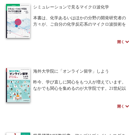
シミュレーションで見るマイクロ波化学
本書は、化学あるいはほかの分野の開発研究者の
方々が、ご自分の化学反応系のマイクロ波技術を
導入したいとお考えになったときに、まずはその
基本を理解するためにお読みいただきたいと考え
開く
て執筆されました。
マイクロ波化学とは、電磁波であるマイクロ波
をエネルギー源として化学反応系に注入し化学反
応を駆動・制御する化学分野であり、従来の伝統
的化学とは一線を画す新規な分野です。このマイ
海外大学院に「オンライン留学」しよう
クロ波化学という分野を理解し、マイクロ波エネ
ルギーを使って化学反応を操るには、化学反応理
昨今、学び直しに関心をもつ人が増えています。
論の知識と理解だけでなく、電磁波工学の基礎知
なかでも関心を集めるのが大学院です。21世紀以
識と利用技術の理解が欠かせません。
降、国内外の大学は急速にオンライン化を進めて
第1～3章で化学基礎の見直しと新しいマイクロ
きました。特に海外ではその動きが速く、2000年
波化学への考え方の方向付けをしていただき、第
開く
代頃からすでに教育のオンライン化が積極的に進
4，5章および付録で具体的なシミュレーション方
められてきました。一度もキャンパスに通学せず
法を解説しています。
学習を進めることが可能なのです。日本での暮ら
本書がマイクロ波化学を導入するための入門書
しを続けながら、海外の大学院で最先端の学びを
となれば幸いです。
身につけ、人生に生かす――それが本書で扱う