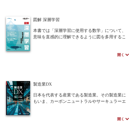
果が得られるかの根拠が明確になるように，何度
も原因となる定理や命題、事実を引用していま
人間中心設計
ロボット
暗号・セキュリティ
す。問と各章の練習問題の解答を通して証明やそ
図解 深層学習
の方法を学ぶことで、ガロア理論が深く理解でき
化学
電子工学
要求仕様
工学デザイン
るように構成された必携の書。
本書では「深層学習に使用する数学」について、
意味を直感的に理解できるように図を多用するこ
物理学
流通・物流
食品
とで式を補完する。第I部では深層学習についての
基礎事項と次の部で使用する数学について、第II部
シミュレーション
生物
開く
ではニューラルネットワーク（深層学習）の中身
について、第III部では深層学習の自動チューニン
都市計画・建築・土木
歴史・科学史
グについてそれぞれ詳述。深層学習の実践・応用
へステップアップするための基礎がじっくりと学
医療・医薬
金融
法律
辞典・公式集
べる、第一歩に相応しい一冊。
製造業DX
教養
知財
ウェブデザイン
ビジネス
著者のスペシャルインタビューはこちら
日本を代表する産業である製造業。その製造業に
言語
音楽
公立はこだて未来大学出版会
もいま、カーボンニュートラルやサーキュラーエ
コノミーといったサステナブルな取組みや、新型
教育機関向け
中学・高校・大学生向け
コロナウイルスの蔓延、米中の分断やロシアのウ
開く
クライナ侵略といった地政学リスクに対応するた
講義資料あり
中学・高校数学
要求工学
めのレジリエンスなサプライチェーンの実現、世
界的な潮流となってきているESGへの対応などが