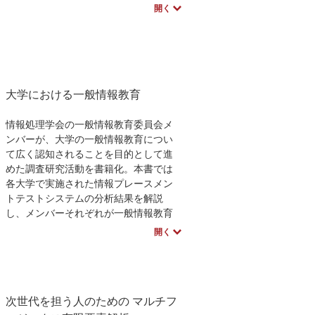
（第2巻には，2016年から2021年4月号
開く
校数学
要求工学
の記事を収録し
ています）
※近代科学社Digitalのプリントオンデマ
ンド（POD）書籍は、各書店の店舗で
もご注文いただけます。受注生産とな
りますので、お届けまでに10日～14日
大学における一般情報教育
ほどかかります。
情報処理学会の一般情報教育委員会メ
ンバーが、大学の一般情報教育につい
て広く認知されることを目的として進
めた調査研究活動を書籍化。本書では
各大学で実施された情報プレースメン
トテストシステムの分析結果を解説
し、メンバーそれぞれが一般情報教育
の在り方について提言しています。
開く
※近代科学社Digitalのプリントオンデマ
ンド（POD）書籍は、各書店の店舗で
もご注文いただけます。受注生産とな
次世代を担う人のための マルチフ
りますので、お届けまでに10日～14日