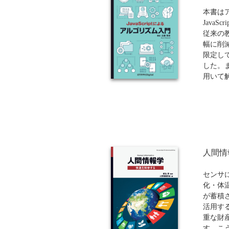
りますの
ほどか
本書は
Java
従来の
幅に削
限定し
した。
用いて
きる限
がこの
理解と
と考え
本書を
ズムの
色々な
人間情
れたシ
もらえ
センサ
された
化・体
が蓄積
活用す
重な財
す。こ