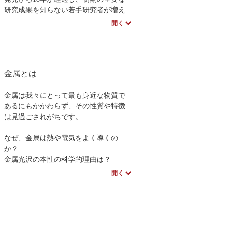
フィジックス解析を理解していただ
研究成果を知らない若手研究者が増え
き，さらに数値解析の普及における新
てきた時期でしたが、それからさらに
開く
しい動きであるアプリとその配布機能
15年以上が経過し、超伝導技術を取り
を知っていただくことです。我が国で
巻く状況も大きく変わりました。鉄系
はものづくり継承とDX（デジタルトラ
超伝導体など新たな超伝導物質が発見
ンスフォーメーション）の動きを並行
されたことに加え、応用という観点で
金属とは
して実現することが急務ですが，本書
は、すでに実用化フェーズに入ってい
で紹介するマルチフィジックス解析ア
る研究開発もあり、そこでは高温超伝
プリとその配布機能はこれらを一気に
導体だけではなく従来の金属超伝導体
金属は我々にとって最も身近な物質で
解決できる可能性を秘めています。本
が使われているケースも多々ありま
あるにもかかわらず、その性質や特徴
書の内容が少しでも皆様の業務，研
す。そのため、本書では、応用研究に
は見過ごされがちです。
究，勉強のお役に立つことを願ってお
フォーカスして内容を完全に刷新する
ります。
こととしました。
なぜ、金属は熱や電気をよく導くの
本書は、パワー応用からエレクトロニ
か？
クス応用まで、超伝導技術のほぼ全域
金属光沢の本性の科学的理由は？
を網羅しているため、内容をより深く
なぜ、展性や延性があるのか？
開く
理解するためには、その基礎となる薄
またどんな金属がどのように使用され
膜、線材、ジョセフソン接合等の製造
ているのであろうか？
方法についても、基礎知識が必要で
鉄鋼材料は建築・機械などの資材とし
す。そこで、「第1部 製法」と「第2部
て、高度の強さをなぜ、どのようにし
応用」の2部構成とし、超伝導に関する
て持てるのだろうか？