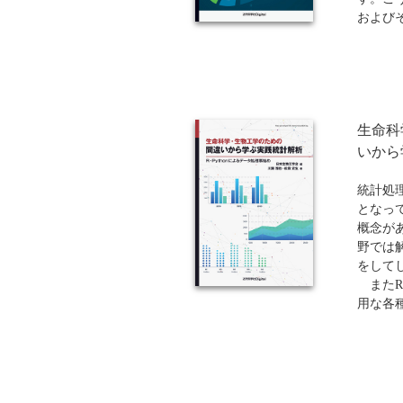
および
扱い、
など複
するこ
「人間
ていま
生命科
ウェア
にて設
いから
ならび
報学の
統計処
適環境
となっ
が収載
概念が
野では
※近代科
をして
ンド（
またRや
もご注
用な各
りますの
しい解
ほどか
招くこ
析をし
い、途
方々の