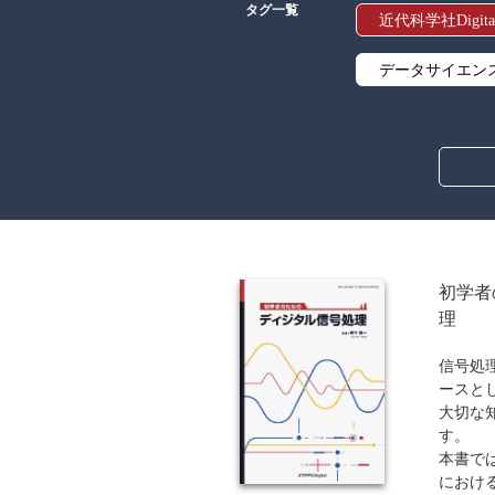
タグ一覧
近代科学社Digita
データサイエン
線形代数
解析学
アルゴリズム
オブジェクト指
初学者
理
暗号・セキュリ
信号処
流通・物流
ースと
大切な
歴史・科学史
す。
本書で
ウェブデザイン
におけ