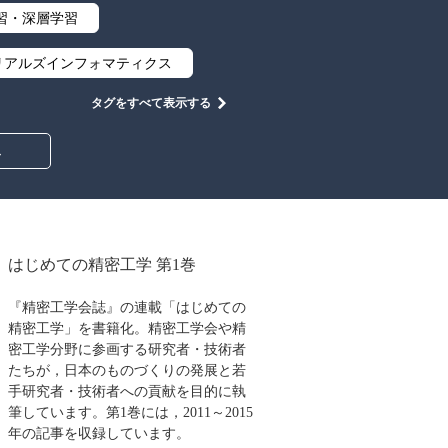
習・深層学習
リアルズインフォマティクス
タグをすべて表示する
集合と位相
幾何学
み
情報通信
情報理論
工学
計算科学
心設計
ロボット
はじめての精密工学 第1巻
イン
物理学
『精密工学会誌』の連載「はじめての
精密工学」を書籍化。精密工学会や精
築・土木
密工学分野に参画する研究者・技術者
たちが，日本のものづくりの発展と若
教養
知財
手研究者・技術者への貢献を目的に執
筆しています。第1巻には，2011～2015
大学出版会
年の記事を収録しています。