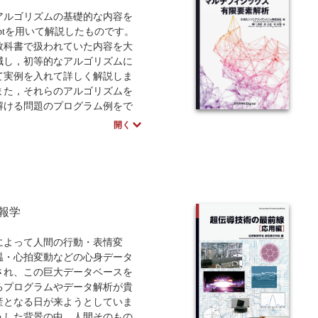
で、お届けまでに10日～14日
かります。
アルゴリズムの基礎的な内容を
Scriptを用いて解説したものです。
教科書で扱われていた内容を大
減し，初等的なアルゴリズムに
て実例を入れて詳しく解説しま
また，それらのアルゴリズムを
解ける問題のプログラム例をで
り含めています。それは，著者
開く
ような基礎的なアルゴリズムの
プログラミングは不可分である
ているからです。
通じて多くの人たちがアルゴリ
本質を理解して，そのスキルを
場面で，よりスマートで洗練さ
報学
ステムづくりのために発揮して
れば，本書の目的は十分に達成
によって人間の行動・表情変
とものと考えます。
温・心拍変動などの心身データ
され、この巨大データベースを
るプログラムやデータ解析が貴
産となる日が来ようとしていま
うした背景の中、人間そのもの