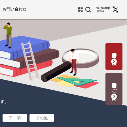
書籍
近代科学社
お問い合わせ
検索
公式X
書籍出版の応募・相談
教科書献本のご案内
す。
工 学
その他