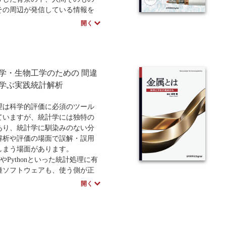
その周辺が発信している情報を
工学や医学、心理学、情報科学
開く
数の分野の多面的な解析を共有
とで個人個人の本質を理解する
情報学」の研究が重要性を増し
す。本書は特定非営利活動法人
学・生物工学のための 間違
ラブル環境情報ネット推進機構
立した「人間情報学会」の講演
学ぶ実践統計解析
に学術論文を編纂した、人間情
初の成書であり、人間社会の快
理は科学的評価に必須のツール
を追求していく上で貴重な情報
ていますが、統計学には独特の
されています。
あり、統計学に馴染みのない分
解析や評価の場面で誤解・誤用
学社Digitalのプリントオンデマ
しまう場面があります。
POD）書籍は、各書店の店舗で
Pythonといった統計処理に有
文いただけます。受注生産とな
種ソフトウェアも、使う側が正
で、お届けまでに10日～14日
釈をできなければ誤った結果を
開く
かります。
とがあります。そこで「統計解
たいけれどうまく実践できな
中で挫折してしまった」という
一助となるため、日本生物工学