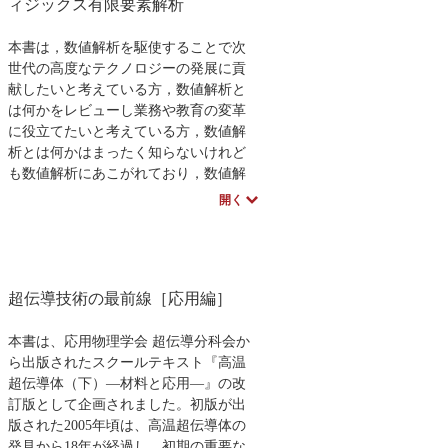
ほどかかります。
ィジックス有限要素解析
本書は，数値解析を駆使することで次
世代の高度なテクノロジーの発展に貢
献したいと考えている方，数値解析と
は何かをレビューし業務や教育の変革
に役立てたいと考えている方，数値解
析とは何かはまったく知らないけれど
も数値解析にあこがれており，数値解
析を使って自分のアイデアを実現でき
開く
るかもしれないと考えている方を読者
に想定しています。
次世代の技術は複数の物理を重ねて
はじめて十分な理解ができる内容とな
超伝導技術の最前線［応用編］
りますので，数値解析の対象はマルチ
フィジックス解析（多重物理連成解
析）ということになります。さらに数
本書は、応用物理学会 超伝導分科会か
値解析を次世代の設計開発や教育に役
ら出版されたスクールテキスト『高温
立てるには，「誰でも・いつでも・ど
超伝導体（下）―材料と応用―』の改
こでも」数値解析のできる理想的な環
訂版として企画されました。初版が出
境の具体化が必須です。
版された2005年頃は、高温超伝導体の
本書の目的は，幅広い読者にマルチ
発見から18年が経過し、初期の重要な