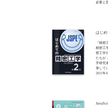
必要と
教育機関向け
随所に
きをおい
がある
分に読
の補完
はじめ
いをあ
読者に
により
『精密
つけて
精密工
ってい
密工学
たちが
※教科
手研究
Powe
筆してい
の図版
2021
書献本
（第1巻
り、「
録して
にてお
※近代科
ンド（
Java
もご注