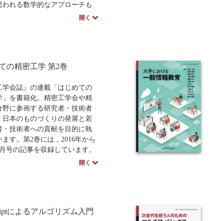
思われる数学的なアプローチも
中学・高校・大学生向け
講義資料あり
中学・高
記載をして，理解しやすさに重
開く
ています。数学III程度の内容
程度理解できるようであれば充
み進められるように配慮し，そ
として第2章において数学的な扱
ての精密工学 第2巻
えて示しています。
は，本書で学習し，既存の良書
さらに高度な知識や教養を身に
工学会誌』の連載「はじめての
，社会に羽ばたいてほしいと願
学」を書籍化。精密工学会や精
ます。
分野に参画する研究者・技術者
，日本のものづくりの発展と若
書に採用いただいた先生には、
者・技術者への貢献を目的に執
rPoint作成時に活用できる著者作成
ます。第2巻には，2016年から
がございます。詳しくは「教科
年4月号の記事を収録しています。
申込」リンク先のフォームよ
には，2011～2015年の記事を収
開く
教科書に関するご質問・相談」
います）
問い合わせください。
学社Digitalのプリントオンデマ
POD）書籍は、各書店の店舗で
Scriptによるアルゴリズム入門
文いただけます。受注生産とな