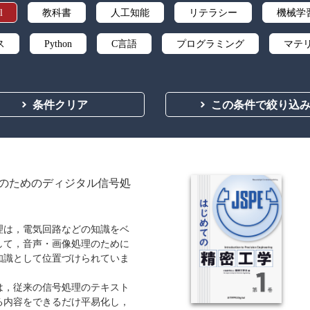
l
教科書
人工知能
リテラシー
機械学
ス
Python
C言語
プログラミング
マテ
微分積分
統計・確率
離散数学
代数学
条件クリア
この条件で絞り込
応用数学
群論・環論
情報科学
情報処理
自然言語処理
オペレーションズ・リサーチ
機械
向
ソフトウェア工学
ネットワーク科学
人間中
のためのディジタル信号処
ティ
化学
電子工学
要求仕様
工学デザ
理は，電気回路などの知識をベ
食品
シミュレーション
生物
都市計画・建
して，音声・画像処理のために
知識として位置づけられていま
医療・医薬
金融
法律
辞典・公式集
は，従来の信号処理のテキスト
ビジネス
言語
音楽
公立はこだて未来
る内容をできるだけ平易化し，