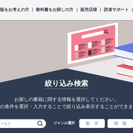
出版をお考えの方
教科書をお探しの方
販売店様
読者サポート
絞り込み検索
お探しの書籍に関する情報を選択してください。
の条件を選択・入力することで
絞り込み表示することができま
ジャンル選択
検索
数 学
情 報