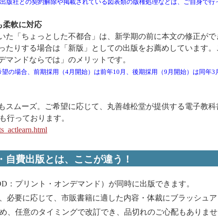
出版社との契約解除や掲載されている図表類の版権処理などは、ご自身で行
も柔軟に対応
いた「ちょっとした不都合」は、新学期の前に本文の修正がで
ったりする場合は「新版」としての出版をお薦めしています。
デマンドならでは」のメリットです。
望の場合、前期採用（4月開始）は前年10月、後期採用（9月開始）は
同年3
もスムーズ。ご希望に応じて、丸善雄松堂が提供する電子教科
へのご紹介も行っております。
ts_actlearn.html
・自費出版とは、ここが違う！
OD：プリント・オンデマンド）が同時に出版できます。
、必要に応じて、市販書籍に適した内容・体裁にブラッシュア
ため、任意のタイミングで改訂でき、品切れのご心配もありませ