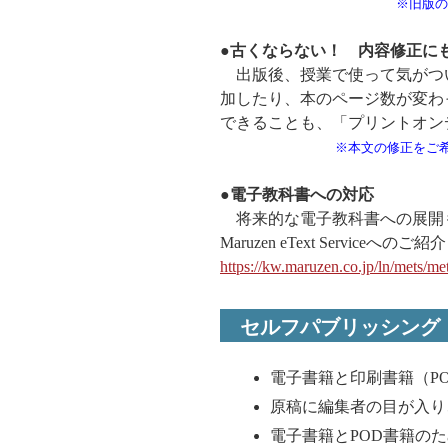
※旧版の
●古くならない！ 内容修正に
出版後、授業で使って気がつ
加したり、本のページ数が変わ
できることも、「プリントオン
※本文の修正をご希
●電子教科書への対応
将来的な電子教科書への展開
Maruzen eText Service
https://kw.maruzen.co.jp/ln/mets/me
セルフパブリッシング
電子書籍と印刷書籍（P
原稿に編集者の目が入り
電子書籍とPOD書籍の