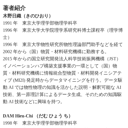
著者紹介
木野日織（きのひおり）
1991 年 東京大学理学部物理学科卒
1996 年 東京大学大学院理学系研究科博士課程卒（理学博
士）
1996 年 東京大学物性研究所物性理論部門助手などを経て
2002 年から（国）物質・材料研究機構に勤務する。
2015 年からの国立研究開発法人科学技術振興機構（JST）
イノベーションハブ構築支援事業の一環として（国）物
質・材料研究機構に情報統合型物質・材料開発イニシアテ
ィブ (MI2I) 発足時からデータマイニングを行う。データ駆
動 AI では物性物理の知識を活かした説明・解釈可能な AI
技術、第一原理計算によるデータ生成、そのための知識駆
動 AI 技術などに興味を持つ。
DAM Hieu-Chi （だむ ひょう ち）
1998 年 東京大学理学部物理学科卒