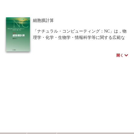
である
人間中心設計
ロボット
暗号・セキュリティ
細胞膜計算
化学
電子工学
要求仕様
工学デザイン
「ナチュラル・コンピューティング：NC」は，物
物理学
流通・物流
食品
理学・化学・生物学・情報科学等に関する広範な
知識やアイデアを用いて新しい計算理論や方式の
シミュレーション
生物
開拓を目指す分野である．
開く
都市計画・建築・土木
歴史・科学史
第４巻は、細胞膜をモデル化する!
第4巻となる本書『細胞膜計算』では，細胞膜（シ
医療・医薬
金融
法律
辞典・公式集
ステム）を使った計算機構の仕組みと可能性、応
用などを論じる。
教養
知財
ウェブデザイン
ビジネス
膜は細胞という「領域」を作り出し、その内外で
起きる「化学反応」を各領域に制限する役割を持
言語
音楽
公立はこだて未来大学出版会
つほか、膜内外の物質の「輸送」を制御する。こ
の「領域」「化学反応」「輸送」を、「プロセッ
教育機関向け
中学・高校・大学生向け
サ」や「演算」などの概念に読み替えたものが細
胞膜計算である。
講義資料あり
中学・高校数学
要求工学
本書では、この計算機構の数理的側面（どうやっ
て計算するか、どんな特徴・可能性があるか）を