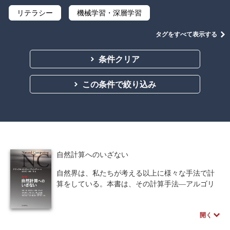
リテラシー
機械学習・深層学習
データサイエンス
Python
C言語
タグをすべて表示する
プログラミング
マテリアルズインフォマティクス
条件クリア
線形代数
微分積分
統計・確率
この条件で絞り込み
離散数学
代数学
集合と位相
幾何学
解析学
応用数学
群論・環論
情報科学
情報処理
情報通信
情報理論
自然計算へのいざない
アルゴリズム
自然言語処理
自然界は、私たちが考える以上に様々な手法で計
算をしている。本書は、その計算手法―アルゴリ
オペレーションズ・リサーチ
機械工学
ズム―を読み解き、新たな情報処理を確立しよう
という最先端の試みを、数式を極力避けて平易に
計算科学
オブジェクト指向
開く
解説した。わくわくする最先端の科学・技術に興
味のある学部生、大学院生、研究者には必携の書
ソフトウェア工学
ネットワーク科学