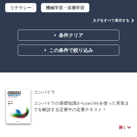
リテラシー
機械学習・深層学習
データサイエンス
Python
C言語
タグをすべて表示する
プログラミング
マテリアルズインフォマティクス
条件クリア
線形代数
微分積分
統計・確率
この条件で絞り込み
離散数学
代数学
集合と位相
幾何学
解析学
応用数学
群論・環論
情報科学
情報処理
情報通信
情報理論
コンパイラ
アルゴリズム
自然言語処理
コンパイラの基礎知識からyacc/lexを使った実装ま
でを解説する定番中の定番テキスト！
オペレーションズ・リサーチ
機械工学
コンパイラに関する基礎的知識とyacc/lexを使った
実装方法について、コンパイラのプログラムを示
計算科学
オブジェクト指向
開く
しながら解説する教科書。情報工学系の大学生や
専門学校生が、常識として求められるであろう水
ソフトウェア工学
ネットワーク科学