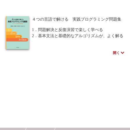
準の、言語処理システムについての知識を身につ
けるために最適の入門書。
人間中心設計
ロボット
暗号・セキュリティ
４つの言語で解ける 実践プログラミング問題集
※本書の講義資料は、ページ下のサポートから入
化学
電子工学
要求仕様
工学デザイン
手できます。
1．問題解決と反復演習で楽しく学べる
物理学
流通・物流
食品
2．基本文法と基礎的なアルゴリズムが、よく解る
3．4つの言語で、比較しながら理解できる
シミュレーション
生物
開く
本書は、C、 C++、 Java、 Pythonの４つのプログ
都市計画・建築・土木
歴史・科学史
ラミング言語それぞれで、「問題解決」をとおし
て、プログラミング言語の基本文法と基礎的なア
医療・医薬
金融
法律
辞典・公式集
ルゴリズムを学ぶ。従来の「文法を確認するため
の単純な問題」を解いていくスタイルとは異な
教養
知財
ウェブデザイン
ビジネス
り、プログラミングコンテストで出題された「考
えて解く」問題をとおして、思考を要する実践的
言語
音楽
公立はこだて未来大学出版会
なプログラミングスキルを養う。構文などを学ん
だが、実際のプログラムが書けずに悩んでいる読
教育機関向け
中学・高校・大学生向け
者には最適の書である。
講義資料あり
中学・高校数学
要求工学