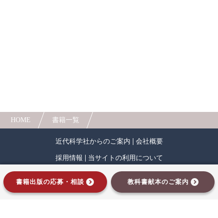
る。
山海堂から出版していた同シリーズを、今回新た
人間中心設計
ロボット
暗号・セキュリティ
に最新情報を加え、装丁も一新し復刊！ 工学系
教科書の副読本として、また経験工学を盛り込ん
化学
電子工学
要求仕様
工学デザイン
だ現場技術者のための実務・実学書として必携の
書である。
物理学
流通・物流
食品
シミュレーション
生物
都市計画・建築・土木
歴史・科学史
HOME
書籍一覧
医療・医薬
金融
法律
辞典・公式集
近代科学社からのご案内
会社概要
教養
知財
ウェブデザイン
ビジネス
採用情報
当サイトの利用について
言語
音楽
公立はこだて未来大学出版会
プライバシーポリシー
サイトマップ
書籍出版の応募・相談
教科書献本のご案内
教育機関向け
中学・高校・大学生向け
インプレスグループ
講義資料あり
中学・高校数学
要求工学