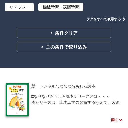
リテラシー
機械学習・深層学習
データサイエンス
Python
C言語
タグをすべて表示する
プログラミング
マテリアルズインフォマティクス
条件クリア
線形代数
微分積分
統計・確率
この条件で絞り込み
離散数学
代数学
集合と位相
幾何学
解析学
応用数学
群論・環論
情報科学
情報処理
情報通信
情報理論
新 トンネルなぜなぜおもしろ読本
アルゴリズム
自然言語処理
□なぜなぜおもしろ読本シリーズとは・・・
本シリーズは、土木工学の習得するうえで、必須
オペレーションズ・リサーチ
機械工学
となる基礎工学について素朴な事柄から先端技術
までの疑問を取り上げ、Ｑ＆Ａの形式で各質問は
計算科学
オブジェクト指向
開く
見開きで完結。難解な事柄でもイラストと平易な
文章によって内容を理解しやすい構成にしてい
ソフトウェア工学
ネットワーク科学