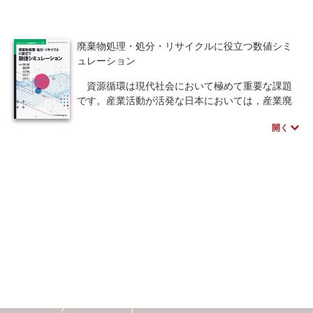
革し，競争上の優位を確立することを目指してい
ます。そのためにはその変革を成し遂げる人材の
人間中心設計
ロボット
暗号・セキュリティ
育成が最重要課題です。本書では様々な産業活動
廃棄物処理・処分・リサイクルに役立つ数値シミ
による排水の処理について取り上げ，DXがもたら
化学
電子工学
要求仕様
工学デザイン
ュレーション
す効果を記述しました。
データサイエンスをコンピュータシミュレーシ
物理学
流通・物流
食品
資源循環は現代社会において極めて重要な課題
ョン（モデル）と融合することで，新しい技術を
です。産業活動が活発な日本においては，産業廃
創出し大きな変革につなげることができる可能性
シミュレーション
生物
棄物の有効利用と最終処分が大きな課題となって
を，事例とともにお伝えできればと考えていま
開く
います。本書では，産業廃棄物をリサイクル材料
す。
都市計画・建築・土木
歴史・科学史
として有効利用し，土木工事などの大量の資材を
物理や数学が苦手な方や人事異動で新しい部署
必要とする分野に注目してその可能性を探りま
で関わることになった技術者，また今後の活躍を
医療・医薬
金融
法律
辞典・公式集
す。
秘めている若手にも，学習意欲を掻き立て，自分
本書は，高校生や大学生，これから社会人とし
たちのアイデアを具現化するための一助となるよ
教養
知財
ウェブデザイン
ビジネス
て実務に携わられる若い方々，異動等で新しい業
う執筆いたしました。
務に関わる方々にも理解しやすい内容となるよう
言語
音楽
公立はこだて未来大学出版会
努めています。この書籍が皆さまの学びや実務の
一助となり，近年の動向である持続可能な社会の
教育機関向け
中学・高校・大学生向け
実現に貢献すること，また時代の変化に応じて廃
棄物の適正処理がその時々の社会に適合していけ
講義資料あり
中学・高校数学
要求工学
るよう願っています。