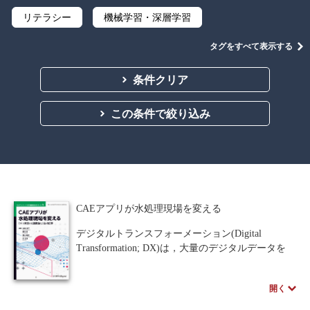
リテラシー
機械学習・深層学習
データサイエンス
Python
C言語
タグをすべて表示する
プログラミング
マテリアルズインフォマティクス
条件クリア
線形代数
微分積分
統計・確率
この条件で絞り込み
離散数学
代数学
集合と位相
幾何学
解析学
応用数学
群論・環論
情報科学
情報処理
情報通信
情報理論
CAEアプリが水処理現場を変える
アルゴリズム
自然言語処理
デジタルトランスフォーメーション(Digital
Transformation; DX)は，大量のデジタルデータを
オペレーションズ・リサーチ
機械工学
AI（Artificial Intelligence, 人工知能）やIoT (Internet
of Things)の技術に活かすことで，業務プロセスの
計算科学
オブジェクト指向
開く
改善，製品やサービス，ビジネスモデルそのもの
を変革するとともに，組織，企業文化，風土を改
ソフトウェア工学
ネットワーク科学