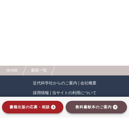
説明された入門的教科書である。数学的予備知識
を仮定せずに簡明に書かれているので、大学初年
人間中心設計
ロボット
暗号・セキュリティ
級学生でも十分読み進むことができる。
また、いままでの版に比べて、この第４版では
化学
電子工学
要求仕様
工学デザイン
全体を通して加筆訂正がなされており、用語も現
在通用しているものに変更されている。さらに、
物理学
流通・物流
食品
多くの演習問題を載せ、その一部には解答も付い
ている。
シミュレーション
生物
都市計画・建築・土木
歴史・科学史
HOME
書籍一覧
医療・医薬
金融
法律
辞典・公式集
近代科学社からのご案内
会社概要
教養
知財
ウェブデザイン
ビジネス
採用情報
当サイトの利用について
言語
音楽
公立はこだて未来大学出版会
プライバシーポリシー
サイトマップ
書籍出版の応募・相談
教科書献本のご案内
教育機関向け
中学・高校・大学生向け
インプレスグループ
講義資料あり
中学・高校数学
要求工学