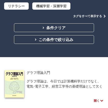
リテラシー
機械学習・深層学習
データサイエンス
Python
C言語
タグをすべて表示する
プログラミング
マテリアルズインフォマティクス
条件クリア
線形代数
微分積分
統計・確率
この条件で絞り込み
離散数学
代数学
集合と位相
幾何学
解析学
応用数学
群論・環論
情報科学
情報処理
情報通信
情報理論
グラフ理論入門
アルゴリズム
自然言語処理
グラフ理論は、今日では計算機科学だけでなく、
電気･電子工学、経営工学等の基礎理論として欠く
オペレーションズ・リサーチ
機械工学
ことのできない重要な概念であり、各分野への広
汎な応用がなされている。
計算科学
オブジェクト指向
開く
本書は、大変長い間好評を得ている「グラフ理
論」原書第４版の翻訳で、きわめてわかりやすく
ソフトウェア工学
ネットワーク科学