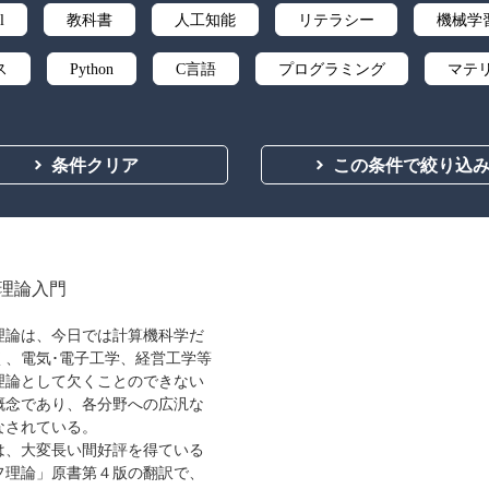
l
教科書
人工知能
リテラシー
機械学
ス
Python
C言語
プログラミング
マテ
微分積分
統計・確率
離散数学
代数学
条件クリア
この条件で絞り込
応用数学
群論・環論
情報科学
情報処理
自然言語処理
オペレーションズ・リサーチ
機械
向
ソフトウェア工学
ネットワーク科学
人間中
理論入門
ティ
化学
電子工学
要求仕様
工学デザ
理論は、今日では計算機科学だ
く、電気･電子工学、経営工学等
食品
シミュレーション
生物
都市計画・建
理論として欠くことのできない
概念であり、各分野への広汎な
医療・医薬
金融
法律
辞典・公式集
なされている。
、大変長い間好評を得ている
ビジネス
言語
音楽
公立はこだて未来
フ理論」原書第４版の翻訳で、