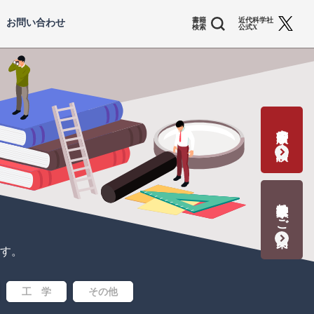
書籍
近代科学社
お問い合わせ
検索
公式X
書籍出版の応募・相談
教科書献本のご案内
す。
工 学
その他