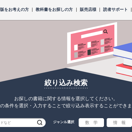
出版をお考えの方
教科書をお探しの方
販売店様
読者サポート
絞り込み検索
お探しの書籍に関する情報を選択してください。
の条件を選択・入力することで
絞り込み表示することができま
ジャンル選択
検索
数 学
情 報