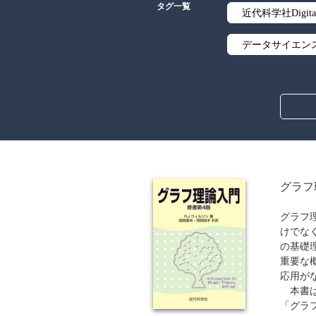
タグ一覧
近代科学社Digita
データサイエン
線形代数
解析学
アルゴリズム
オブジェクト指
グラフ
暗号・セキュリ
グラフ
けでな
流通・物流
の基礎
重要な
歴史・科学史
応用が
本書は
ウェブデザイン
「グラ