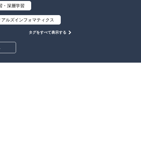
習・深層学習
リアルズインフォマティクス
タグをすべて表示する
集合と位相
幾何学
み
情報通信
情報理論
工学
計算科学
心設計
ロボット
イン
物理学
築・土木
教養
知財
大学出版会