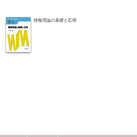
・ 15 週の講義で，最後まで進みうる分量にした。
・ 演習問題を補充し，解答を加えた（例題53，演
人間中心設計
ロボット
暗号・セキュリティ
習50；合計103 題）。
情報理論の基礎と応用
・ 学生が理解しずらいと思われる箇所に補足説明
化学
電子工学
要求仕様
工学デザイン
や図を加えた。
・ 確率統計の基礎内容を1 章の後半に加えた。
物理学
流通・物流
食品
・ 各章のはじめに「この章で学ぶこと」，おわり
に「本章のまとめ」を加
シミュレーション
生物
え，各章の学習目標の要点を明確にした。
・ 文字間，行間の間隔を調整して，読みやすくし
都市計画・建築・土木
歴史・科学史
た。
医療・医薬
金融
法律
辞典・公式集
教養
知財
ウェブデザイン
ビジネス
言語
音楽
公立はこだて未来大学出版会
教育機関向け
中学・高校・大学生向け
講義資料あり
中学・高校数学
要求工学