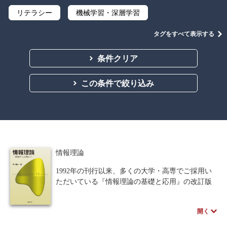
リテラシー
機械学習・深層学習
データサイエンス
Python
C言語
タグをすべて表示する
プログラミング
マテリアルズインフォマティクス
条件クリア
線形代数
微分積分
統計・確率
この条件で絞り込み
離散数学
代数学
集合と位相
幾何学
解析学
応用数学
群論・環論
情報科学
情報処理
情報通信
情報理論
情報理論
アルゴリズム
自然言語処理
1992年の刊行以来、多くの大学・高専でご採用い
ただいている『情報理論の基礎と応用』の改訂版
オペレーションズ・リサーチ
機械工学
の位置づけとなる。本書では、前版の良いところ
を生かしつつ、現在の学生が学びやすいよう工夫
計算科学
オブジェクト指向
開く
をしてある。
特徴
ソフトウェア工学
ネットワーク科学