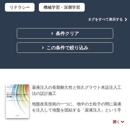
リテラシー
機械学習・深層学習
データサイエンス
Python
C言語
タグをすべて表示する
プログラミング
マテリアルズインフォマティクス
条件クリア
線形代数
微分積分
統計・確率
この条件で絞り込み
離散数学
代数学
集合と位相
幾何学
解析学
応用数学
群論・環論
情報科学
情報処理
情報通信
情報理論
薬液注入の長期耐久性と恒久グラウト本設注入工
アルゴリズム
自然言語処理
法の設計施工
地盤改良技術の一つに、地中の土粒子の間に薬液
オペレーションズ・リサーチ
機械工学
を注入して地盤を固結する「薬液注入」という手
法がある。技術の発展を経て、現在では液状化対
計算科学
オブジェクト指向
開く
策工をはじめとする本設工にも対応可能となっ
た。これが「恒久グラウト本設工法」である。
ソフトウェア工学
ネットワーク科学