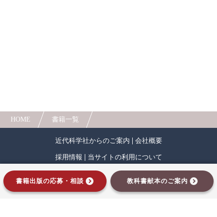
本書は、30年以上にわたり本工法を研究開発・
改良してきた著者らによる解説・実務書である。
人間中心設計
ロボット
暗号・セキュリティ
これまでの研究開発の持続的流れと、最近の施工
の実際、今後の新規市場への発展について、「材
化学
電子工学
要求仕様
工学デザイン
料・工法・環境」を柱としてまとめている。
物理学
流通・物流
食品
シミュレーション
生物
都市計画・建築・土木
歴史・科学史
HOME
書籍一覧
医療・医薬
金融
法律
辞典・公式集
近代科学社からのご案内
会社概要
教養
知財
ウェブデザイン
ビジネス
採用情報
当サイトの利用について
言語
音楽
公立はこだて未来大学出版会
プライバシーポリシー
サイトマップ
書籍出版の応募・相談
教科書献本のご案内
教育機関向け
中学・高校・大学生向け
インプレスグループ
講義資料あり
中学・高校数学
要求工学