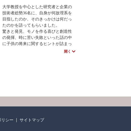
大学教授を中心とした研究者と企業の
技術者総勢36名に、自身が何故理系を
目指したのか、そのきっかけは何だっ
たのかを語ってもらいました。
驚きと発見、モノを作る喜びと創造性
の発揮、時に苦い失敗といった話の中
に子供の将来に関するヒントが詰まっ
ています。また、一般論ではない実際
開く
の経験談は、進路だけではなく、広く
人生を考える指針となります。
序文には、TV番組のユニークな科学解
説でお馴染みの大阪市立高校山田善春
先生の「ツッコミから科学は始まる」
を、まとめには中高理科教育の著書が
多数ある同志社女子大学左巻健男先生
と山田先生らによる座談会「研究室に
遊びにおいで!」を収録。理系志願者減
少と言われる中で技術立国の将来を支
える、若い世代に向けた先輩からのメ
ポリシー
サイトマップ
ッセージです。序文には、ＴＶ番組の
ユニークな科学解説でお馴染みの大阪