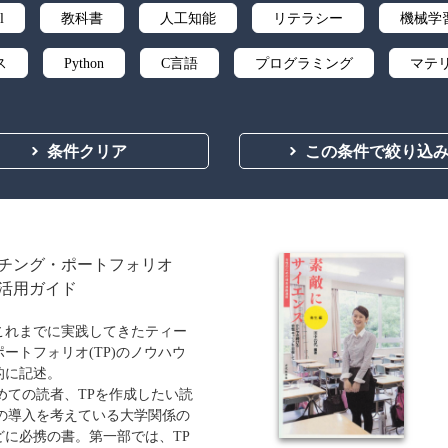
l
教科書
人工知能
リテラシー
機械学
ス
Python
C言語
プログラミング
マテ
微分積分
統計・確率
離散数学
代数学
条件クリア
この条件で絞り込
応用数学
群論・環論
情報科学
情報処理
自然言語処理
オペレーションズ・リサーチ
機械
向
ソフトウェア工学
ネットワーク科学
人間中
ーチング・ポートフォリオ
活用ガイド
ティ
化学
電子工学
要求仕様
工学デザ
これまでに実践してきたティー
食品
シミュレーション
生物
都市計画・建
ートフォリオ(TP)のノウハウ
的に記述。
医療・医薬
金融
法律
辞典・公式集
初めての読者、TPを作成したい読
Pの導入を考えている大学関係の
ビジネス
言語
音楽
公立はこだて未来
どに必携の書。第一部では、TP