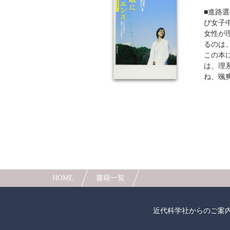
■進路
び女子
女性が
るのは
この本
は、理
ね、颯
先輩の
ことは
く、広
でしょ
■実際
キャリ
現在活
みを抱
ルや逆
HOME
書籍一覧
際に活
ア形成
に、性
近代科学社からのご案
選択と
ります