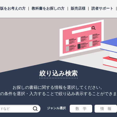
出版をお考えの方
教科書をお探しの方
販売店様
読者サポート
絞り込み検索
お探しの書籍に関する情報を選択してください。
の条件を選択・入力することで
絞り込み表示することができま
ジャンル選択
検索
数 学
情 報