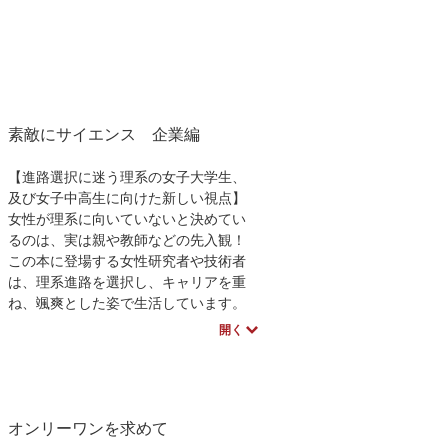
校数学
要求工学
素敵にサイエンス 企業編
【進路選択に迷う理系の女子大学生、
及び女子中高生に向けた新しい視点】
女性が理系に向いていないと決めてい
るのは、実は親や教師などの先入観！
この本に登場する女性研究者や技術者
は、理系進路を選択し、キャリアを重
ね、颯爽とした姿で生活しています。
先輩の進路選択のきっかけと今を知る
開く
ことは、理系ということだけではな
く、広く人生を考える上で指針となる
でしょう。
オンリーワンを求めて