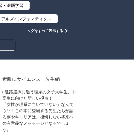
習・深層学習
リアルズインフォマティクス
タグをすべて表示する
集合と位相
幾何学
み
情報通信
情報理論
工学
計算科学
心設計
ロボット
素敵にサイエンス 先生編
イン
物理学
□進路選択に迷う理系の女子大学生、中
高生に向けた新しい視点！
築・土木
「女性が理系に向いていない」なんて
ウソ！この本に登場する先生たちが語
教養
知財
る夢やキャリアは、後悔しない将来へ
の有意義なメッセージとなるでしょ
大学出版会
う。