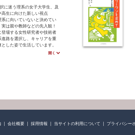
選択に迷う理系の女子大学生、及
中高生に向けた新しい視点
理系に向いていないと決めてい
、実は親や教師などの先入観！
に登場する女性研究者や技術者
系進路を選択し、キャリアを重
爽とした姿で生活しています。
進路選択のきっかけと今を知る
開く
、理系ということだけではな
く人生を考える上で指針となる
う。
に活躍する女性研究者や技術者の
アパス
躍中の皆さんも、実は不安や悩
えていたこと、直面したハード
に女性ゆえのメリットなど、実
躍されている方に、そのキャリ
の経緯と現在を語ってもらう中
別の先入観にとらわれない進路
内
会社概要
採用情報
当サイトの利用について
プライバシー
その可能性を広げるヒントがあ
。