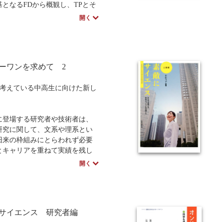
基となるFDから概観し、TPとそ
中学・高校・大学生向け
講義資料あり
中学・高
方法を解説する。第二部では、
開く
作成するためのワークショップ
S)をどのように開催するか、TPの
法、メンタリングの方法、TPWS
・運営など具体的な手法を解説
ーワンを求めて 2
理系教員を向けに、学術論文と
関係についても触れる。
を考えている中高生に向けた新し
高専教員必読の書！！
に登場する研究者や技術者は、
研究に関して、文系や理系とい
旧来の枠組みにとらわれず必要
とキャリアを重ねて実績を残し
す。
開く
うな個性が溢れる先輩の進路選
っかけと今を知ることは、進路
る上で、その選択肢と可能性を
ヒントと指針になるでしょう。
サイエンス 研究者編