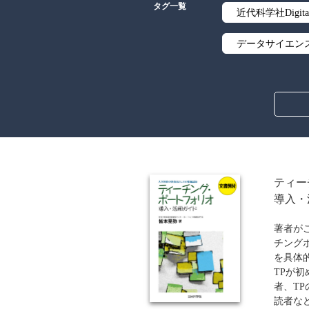
タグ一覧
近代科学社Digita
データサイエン
線形代数
解析学
アルゴリズム
オブジェクト指
ティ
導入・
暗号・セキュリ
著者が
流通・物流
チングポ
を具体
歴史・科学史
TPが
者、T
ウェブデザイン
読者な