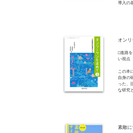
導入の
教育機関向け
の作成
TPを
(TPW
活用方
の企画
オンリ
する。
また、
TPの
□進路
大学・
い視点
この本
自身の
った、
な研究
ていま
このよ
択のき
を考え
広げる
素敵に