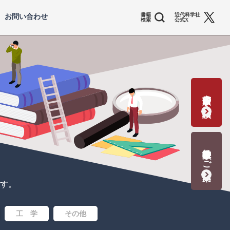
書籍
近代科学社
お問い合わせ
検索
公式X
書籍出版の応募・相談
教科書献本のご案内
す。
工 学
その他