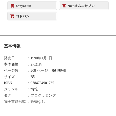
honyaclub
7net オムニセブン
ヨドバシ
基本情報
発売日
1990年1月1日
本体価格
2,621円
ページ数
208 ページ ※印刷物
サイズ
B5
ISBN
9784764901735
ジャンル
情報
タグ
プログラミング
電子書籍形式
販売なし