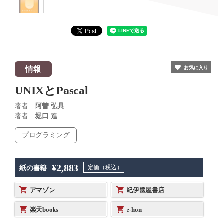
情報
お気に入り
UNIXとPascal
著者
阿曽 弘具
著者
堀口 進
プログラミング
¥2,883
定価（税込）
紙の書籍
アマゾン
紀伊國屋書店
楽天books
e-hon