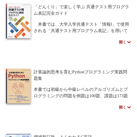
めたWebサイトによる簡単なゲームプログラミン
「どんくり」で楽しく学ぶ 共通テスト用プログラ
グについて取り上げます。
ム表記完全ガイド
※本書の講義資料は、ページ下部のサポートから
本書では、大学入学共通テスト「情報Ⅰ」で使用
入手できます。
される「共通テスト用プログラム表記」を用いて
プログラムやアルゴリズムを説明します。第1章で
開く
著者のスペシャルインタビューはこちら
は、共通テスト用プログラム表記について説明し
ています。共通テスト用プログラム表記の文法を
用いて、変数、演算子、配列、条件分岐、反復な
どが説明されており、プログラミングの考え方を
学習することもできます。第2章では、プログラミ
計算論的思考を育むPythonプログラミング実践問
ング学習環境「どんくり」について説明していま
題集
す。どんくりをブラウザで実行する方法と、画面
でプログラムを記述して実行するための操作方
本書では初級から中級レベルのアルゴリズムとプ
法、学習を支援するための拡張された機能が説明
ログラミングの問題を例題は100題、課題は173題
されています。第3章では、さまざまなプログラム
用意し、すべて解答を参照することができます。
開く
を解説しています。探索や整列などの代表的なア
「文法は学んだけれどプログラミング力がなかな
ルゴリズムや、配列やスタックなどの代表的なデ
か身につかない」と悩む方に最適な演習書です。
ータ構造を、プログラムを作りながら学ぶことが
できます。第4章では、少し複雑なプログラムやア
ルゴリズムについて、丁寧に説明しています。練