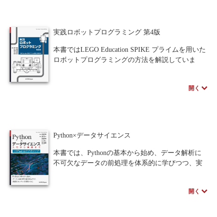
理的思考の重要性を説いています。
内容は全13章で構成され、前半の第1章から第6章
人間中心設計
ロボット
暗号・セキュリティ
では変数やループ、関数といった基礎を固めま
実践ロボットプログラミング 第4版
す。後半の第7章以降は、乱数を用いたゲーム制
化学
電子工学
要求仕様
工学デザイン
作、データ分析、Webアプリ開発、さらには機械
本書ではLEGO Education SPIKE プライムを用いた
学習や画像認識までを網羅したステップアップ方
物理学
ロボットプログラミングの方法を解説していま
流通・物流
食品
式となっており、段階的に高度なスキルを習得で
す。初心者でも「基礎編」「応用編」の順に学習
きます。
シミュレーション
を進めていくことで、ロボットプログラミングを
生物
開く
図解や「Key Point」などの補足も充実しており、
段階的にマスターできるよう構成。GUIプログラ
初心者でも安心して踏み出せる一冊です。
都市計画・建築・土木
ムとPython言語の開発環境が用意されているた
歴史・科学史
め、本書でも2種類のプログラムを併記しました。
医療・医薬
第4版は実践的なPythonプログラムの使い方である
金融
法律
辞典・公式集
リストやクラス定義などを新たに追加し、実際の
Python×データサイエンス
教養
知財
ロボットプログラムが理解できる内容になってい
ウェブデザイン
ビジネス
ます。
本書では、Pythonの基本から始め、データ解析に
言語
音楽
公立はこだて未来大学出版会
不可欠なデータの前処理を体系的に学びつつ、実
著者のスペシャルインタビューはこちら
践的なデータサイエンスのスキルを段階的に習得
教育機関向け
中学・高校・大学生向け
できるように構成しました。本書の目的は、読者
開く
がPythonの基礎、データの前処理、実践的なデー
講義資料あり
中学・高校数学
要求工学
タ解析を学ぶことで、データサイエンスの基礎を
身につけ、任意のテーマに沿ったデータ解析を独