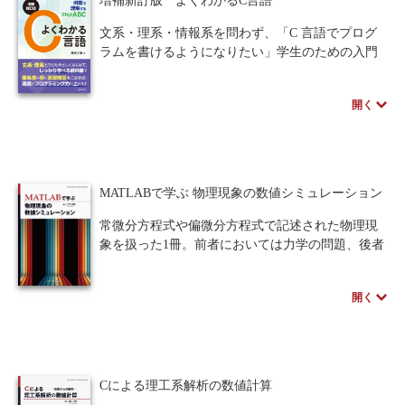
増補新訂版 よくわかるC言語
習問題も含まれているため、本書で学んだ内容を
確認しながら読み進めることができます。
文系・理系・情報系を問わず、「C 言語でプログ
ラムを書けるようになりたい」学生のための入門
用演習書。2001年の初版発行以来改訂しながら利
用してきた内容を令和版として刷新し、9章から15
開く
章構成にすることでより詳細に解説している。
演習問題はABCと順番に難易度が上がるよう調
整され、章をこなすごとにプログラミング力を上
げていくことができる。本文では「要点」「もっ
と知りたい人へ」「注意」「クイズ」など、著者
MATLABで学ぶ 物理現象の数値シミュレーション
ならではの学習に使えるトピックスが視覚的にわ
かりやすく配置されている。C言語をやさしくしっ
常微分方程式や偏微分方程式で記述された物理現
かり学ぶにはベストな1冊。
象を扱った1冊。前者においては力学の問題、後者
においては電磁気学の問題を主に取り上げ、それ
らに対する数値シミュレーション方法を述べてい
開く
ます。
シミュレーションプログラムを記述するのに、
プログラミング言語MATLABを採用しています。
本書では初心者が短時間で大まかにこのソフトウ
ェアについて捉えられるように、まずMATLABの
Cによる理工系解析の数値計算
使い方について解説しています。