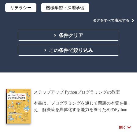
リテラシー
機械学習・深層学習
データサイエンス
Python
C言語
タグをすべて表示する
プログラミング
マテリアルズインフォマティクス
条件クリア
線形代数
微分積分
統計・確率
この条件で絞り込み
離散数学
代数学
集合と位相
幾何学
解析学
応用数学
群論・環論
情報科学
情報処理
情報通信
情報理論
ステップアップ Pythonプログラミングの教室
アルゴリズム
自然言語処理
本書は、プログラミングを通じて問題の本質を捉
え、解決策を具体化する能力を養うためのPython
オペレーションズ・リサーチ
機械工学
入門書です。
生成AIやローコードツールの普及によりシステム
計算科学
オブジェクト指向
開く
開発が身近になる中、「人間が主役であり、結果
への責任を持つ」という姿勢を重視しながら、論
ソフトウェア工学
ネットワーク科学