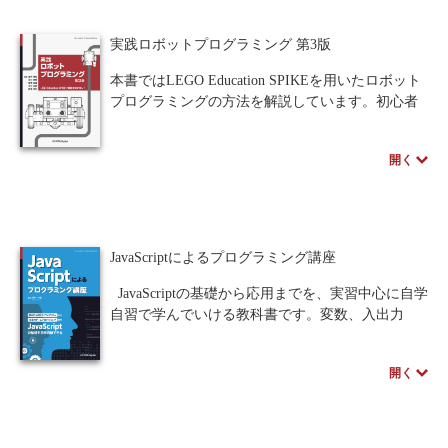
力で遂行できるようになることです。
実践ロボットプログラミング 第3版
本書ではLEGO Education SPIKEを用いたロボット
プログラミングの方法を解説しています。初心者
でも「基礎編」「応用編」の順に学習を進めてい
くことで、ロボットプログラミングを段階的にマ
開く
スターできるよう構成。GUIプログラムとPython言
語の開発環境が用意されているため、本書でも2種
類のプログラムを併記しました。ものづくりを行
う上で役に立つ理論・ノウハウをまとめた教科書
として最適な1冊です。
JavaScriptによるプログラミング講座
JavaScriptの基礎から応用までを、実習中心に自学
自習で学んでいける教科書です。変数、入出力
文、代入文、演算式、分岐、繰返し（反復）、配
列、関数など、JavaScriptでプログラミングする際
開く
の基本的な内容について説明し、また、JavaScript
でプログラミングする際に必要となるアルゴリズ
ムについて述べています。さらに、より実用的な
プログラミングとして、HTML/CSS/JavaScriptを含