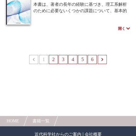
その後、力学では物体の運動を記述するのにニ
本書は、著者の長年の経験に基づき、理工系解析
ュートンの運動方程式、電気磁気学では電磁界を
のために必要ないくつかの課題について、基本的
記述するのにマクスウェルの方程式を用いて具体
な数値計算の方法とそれを行うためのプログラミ
的なシミュレーションを扱っていきます。また、
ングから学習し始め、それに基づいてより高機能
開く
章末にある演習問題を実際に解くことを通じて、
な数値計算の方法とプログラミングについても学
実験では観測困難な現象がシミュレーションで捉
習できるような内容を目指して執筆されました。
えられることについて理解することができます。
取り上げている数値計算の課題は限定的かもし
れませんが、それぞれの課題について演習課題と
著者のスペシャルインタビューはこちら
して扱われるような基本的な数値計算に留まら
1
前へ
2
3
4
5
6
次へ
ず、研究や技術開発においても適用できる高機能
な数値計算についても取り上げています。また、
その方法を解説し、適用例とプログラミング言語
の一つであるCによるプログラムを掲載していま
す。
本書を通じて、これらの一連のプログラミング
の流れを理解し、少しでも効率的にプログラミン
グが行えるようになり、各自の学習、研究、およ
び技術開発に幅広く本書を役立てていただくこと
ができれば幸いです。
HOME
書籍一覧
近代科学社からのご案内
会社概要