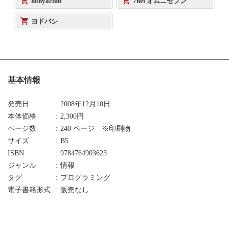
honyaclub
7net オムニセブン
ヨドバシ
基本情報
発売日
2008年12月10日
本体価格
2,300円
ページ数
240 ページ ※印刷物
サイズ
B5
ISBN
9784764903623
ジャンル
情報
タグ
プログラミング
電子書籍形式
販売なし