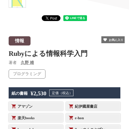
情報
お気に入り
Rubyによる情報科学入門
著者
久野 靖
プログラミング
¥2,530
定価（税込）
紙の書籍
アマゾン
紀伊國屋書店
楽天books
e-hon