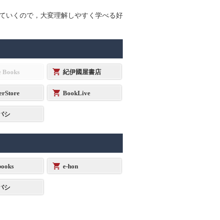
ていくので，大変理解しやすく学べる好
e Books
紀伊國屋書店
erStore
BookLive
バシ
ooks
e-hon
バシ