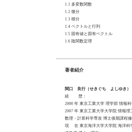
1.1 多変数関数
1.2 微分
1.3 積分
1.4 ベクトルと行列
1.5 固有値と固有ベクトル
1.6 陰関数定理
第2章 凸関数
2.1 凸関数の性質
著者紹介
2.2 凸関数の判定
第3章 最適化問題
関口 良行（せきぐち よしゆき）
3.1 最適化問題とは?
経 歴：
3.2 最適性条件
2000 年 東京工業大学 理学部 情報
3.3 局所最適解の求め方
2007 年 東京工業大学大学院 情報
3.4 凸性と最適解
数理・計算科学専攻 博士後期課程
3.5 定理 3.13の証明
現 在 東京海洋大学大学院 海洋科