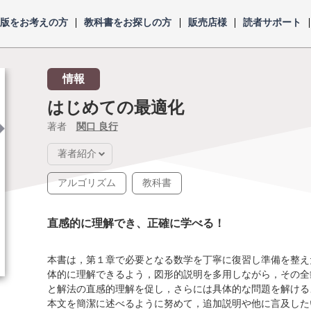
出版をお考えの方
教科書をお探しの方
販売店様
読者サポート
情報
はじめての最適化
著者
関口 良行
著者紹介
アルゴリズム
教科書
直感的に理解でき、正確に学べる！
本書は，第１章で必要となる数学を丁寧に復習し準備を整え
体的に理解できるよう，図形的説明を多用しながら，その全
と解法の直感的理解を促し，さらには具体的な問題を解ける
本文を簡潔に述べるように努めて，追加説明や他に言及した