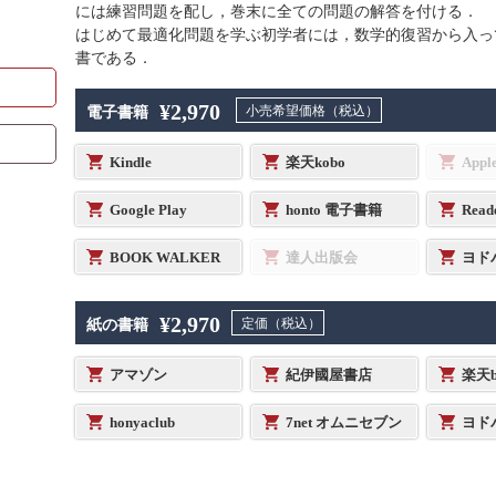
には練習問題を配し，巻末に全ての問題の解答を付ける．
はじめて最適化問題を学ぶ初学者には，数学的復習から入っ
書である．
¥2,970
小売希望価格（税込）
電子書籍
Kindle
楽天kobo
Appl
Google Play
honto 電子書籍
Read
BOOK WALKER
達人出版会
ヨド
¥2,970
定価（税込）
紙の書籍
アマゾン
紀伊國屋書店
楽天b
honyaclub
7net オムニセブン
ヨド