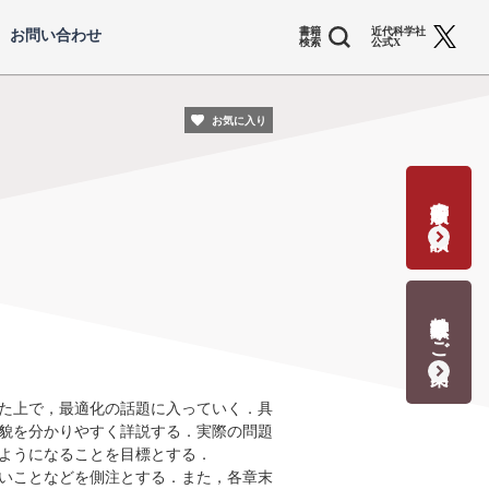
書籍
近代科学社
お問い合わせ
検索
公式X
お気に入り
書籍出版の応募・相談
教科書献本のご案内
た上で，最適化の話題に入っていく．具
貌を分かりやすく詳説する．実際の問題
ようになることを目標とする．
いことなどを側注とする．また，各章末