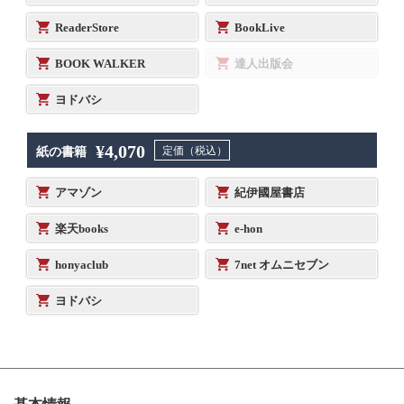
ReaderStore
BookLive
BOOK WALKER
達人出版会
ヨドバシ
¥4,070
定価（税込）
紙の書籍
アマゾン
紀伊國屋書店
楽天books
e-hon
honyaclub
7net オムニセブン
ヨドバシ