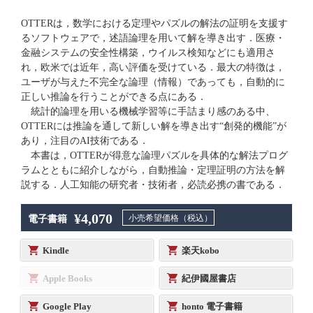
OTTERは，数学における定理やパズルの解法の証明を支援す
るソフトウェアで，述語論理を用いて解を導き出す．医療・
金融システムの安全性構築，ウイルス検知などにも適用さ
れ，欧米では近年，高い評価を受けている．最大の特徴は，
ユーザが与えた不完全な論理（情報）であっても，自動的に
正しい推論を行うことができる点にある．
統計的論理を用いる機械学習等に手詰まり感のある中、
OTTERには推論を通して新しい解を導き出す“創発的機能”が
あり，注目のAI技術である．
本書は，OTTERが得意な論理パズルを具体的な解法プログ
ラムとともに紹介しながら，自動推論・定理証明の方法を解
説する．人工知能の研究者・技術者，必読必携の書である．
¥4,070
小売希望価格（税込）
電子書籍
Kindle
楽天kobo
Apple Books
紀伊國屋書店
Google Play
honto 電子書籍