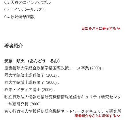
0.2 天秤のコインのパズル
0.3 2 インバータパズル
0.4 原始帰納関数
目次をさらに表示する
第 1 章 OTTER の基本
1.1 第三のプログラミングパラダイム———定理証明系
著者紹介
1.2 三段論法
1.3 モデル，世界，解釈
1.4 状態空間探索問題の表現方法
安藤 類央 （あんどう るお）
慶應義塾大学総合政策学部国際政策コース卒業 (2000)．
第 2 章 正直者と嘘つきの村のパズル ———一階述語論理
同大学院修士課程修了 (2002)．
2.1 自動推論と整合性
同大学院博士課程修了 (2006)．
2.2 パズルの概要
政策・メディア博士 (2006)．
2.3 命題論理と一階述語論理
独立行政法人情報通信研究機構情報通信セキュリティ研究センタ
2.4 学習と創発
ー常勤研究員 (2006).
2.5 正直者と嘘つきの村
独立行政法人情報通信研究機構ネットワークセキュリティ研究所
著者紹介をさらに表示する
2.6 問題の核心
主任研究員(2011)．
2.7 正直者と嘘つきのパズル 発展版：吸血鬼の村
国立情報学研究所サイバーセキュリティ研究開発センター特任准