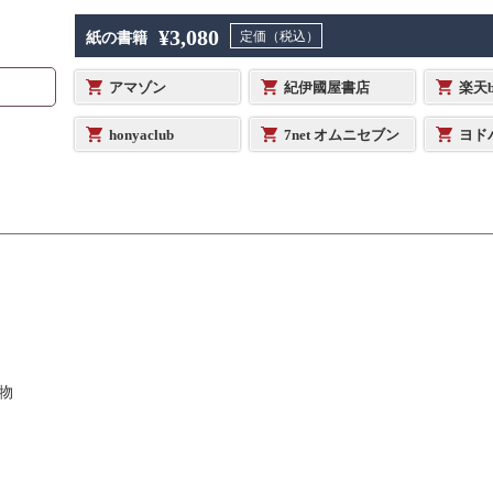
¥3,080
定価（税込）
紙の書籍
アマゾン
紀伊國屋書店
楽天b
honyaclub
7net オムニセブン
ヨド
刷物