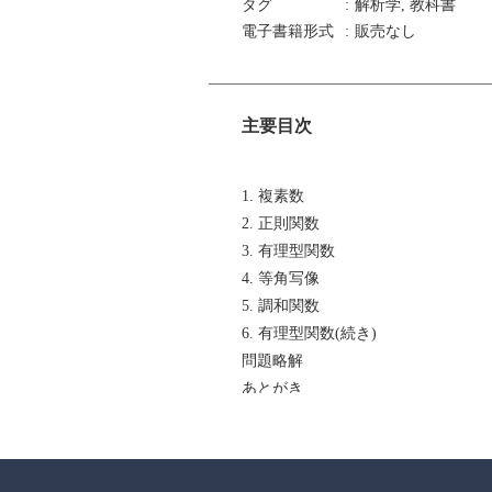
タグ
解析学, 教科書
電子書籍形式
販売なし
主要目次
1. 複素数
2. 正則関数
3. 有理型関数
4. 等角写像
5. 調和関数
6. 有理型関数(続き)
問題略解
あとがき