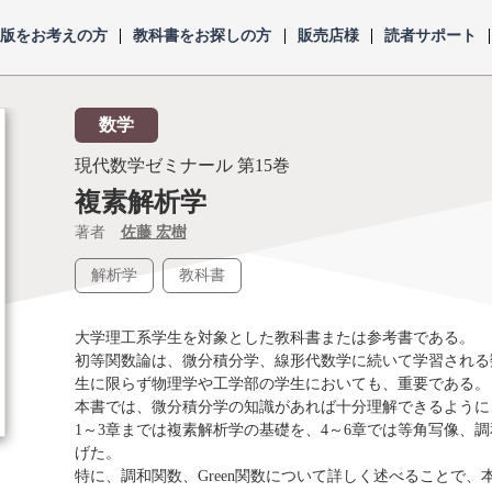
出版をお考えの方
教科書をお探しの方
販売店様
読者サポート
数学
現代数学ゼミナール
第15巻
複素解析学
著者
佐藤 宏樹
解析学
教科書
大学理工系学生を対象とした教科書または参考書である。
初等関数論は、微分積分学、線形代数学に続いて学習される
生に限らず物理学や工学部の学生においても、重要である。
本書では、微分積分学の知識があれば十分理解できるように
1～3章までは複素解析学の基礎を、4～6章では等角写像、
げた。
特に、調和関数、Green関数について詳しく述べることで