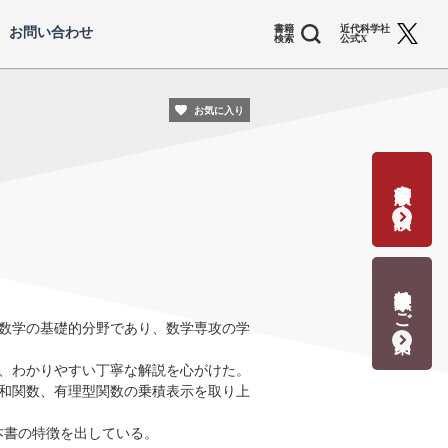
書籍
近代科学社
お問い合わせ
検索
公式X
お気に入り
書籍出版の応募・相談
教科書献本のご案内
数学の基礎的分野であり、数学専攻の学
、わかりやすい丁寧な解説を心がけた。
調和関数、有理型関数の乗積表示を取り上
、本書の特徴を出している。