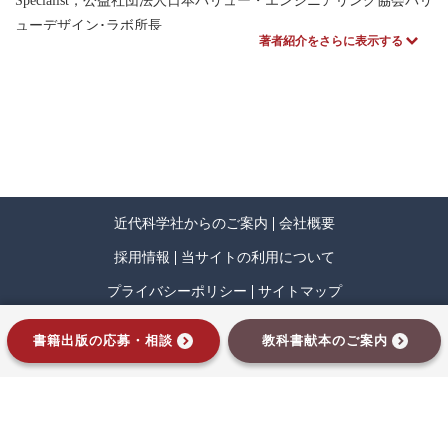
Specialist，公益社団法人日本バリュー・エンジニアリング協会バリ
4.1 従来のデザインアプローチ
ューデザイン･ラボ所長
著者紹介をさらに表示する
4.2 不便益を実現するデザインアプローチの提案
担当章：第1章，第3章
4.3 手法① 便利益を不便益にする方法
4.4 手法② 便利害を不便益にする方法
川上 浩司（かわかみ ひろし）
4.5 手法③ 不便害を不便益にする方法
代表著者
4.6 手法④ ゼロベースで不便益アイデアを発想する方法
京都大学情報学研究科特定教授，京都先端科学大学教授，博士
4.7まとめと今後の展望
（工学）
担当章：第2章
近代科学社からのご案内
会社概要
松澤 郁夫（まつざわ いくお）
採用情報
当サイトの利用について
株式会社IHI 技術開発本部 ものづくり推進部 部長（執筆時点），
プライバシーポリシー
サイトマップ
Certified Value Specialist
担当章：第4章
インプレスグループ
書籍出版の応募・相談
教科書献本のご案内
宮田 仁奈（みやた にな）
株式会社IHI 航空・宇宙・防衛事業領域 民間エンジン事業部技術
部 課長，Certified Value
Copyrights © Kindai kagaku sha Co.,Ltd.