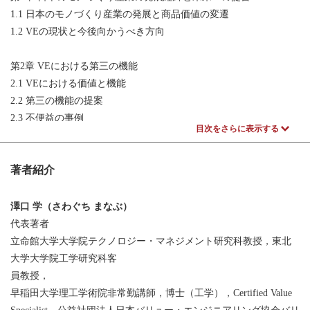
1.1 日本のモノづくり産業の発展と商品価値の変遷
1.2 VEの現状と今後向かうべき方向
第2章 VEにおける第三の機能
2.1 VEにおける価値と機能
2.2 第三の機能の提案
2.3 不便益の事例
目次をさらに表示する
2.4 不便益の整理
2.5 不便益の認定条件
著者紹介
2.6 不便益のまとめに代えて
第3章 世界のモノづくりアプローチと不便益
澤口 学（さわぐち まなぶ）
3.1 先進国型モノづくりアプローチ
代表著者
3.2 新興国型モノづくりアプローチ
立命館大学大学院テクノロジー・マネジメント研究科教授，東北
3.3 防災・減災へのアプローチ
大学大学院工学研究科客
3.4 各アプローチにおける不便益視点
員教授，
早稲田大学理工学術院非常勤講師，博士（工学），Certified Value
第4章 不便益を実現するデザインアプローチ