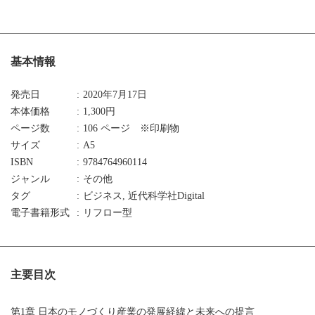
基本情報
発売日
2020年7月17日
本体価格
1,300円
ページ数
106 ページ ※印刷物
サイズ
A5
ISBN
9784764960114
ジャンル
その他
タグ
ビジネス, 近代科学社Digital
電子書籍形式
リフロー型
主要目次
第1章 日本のモノづくり産業の発展経緯と未来への提言