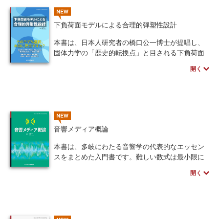
発売日、価格など予告なく変更する場合がござい
NEW
ます。
下負荷面モデルによる合理的弾塑性設計
本書は、日本人研究者の橋口公一博士が提唱し、
固体力学の「歴史的転換点」と目される下負荷面
モデルの全貌を、理論と応用の両面から詳解する
開く
決定版です。
最大の特徴は、従来の「古典塑性モデル」では不
可能だった、降伏面内部での塑性変形や繰り返し
負荷による変形集積を合理的に表現できる点にあ
ります。これにより、航空機や船舶の疲労破壊、
NEW
ボルトの弛み、プレート型地震の予測といった、
音響メディア概論
人命に関わる重要事象の高度な解析が可能となり
ます。
本書は、多岐にわたる音響学の代表的なエッセン
理論編に加え、市販ソフトウェアでの活用事例や
スをまとめた入門書です。難しい数式は最小限に
Pythonコードも収録。大学研究者と商用ソフト企
抑え、初心者でも無理なく読み進められるよう構
開く
業の技術者が結集し、「危険設計」を打破して安
成されています。さらにExcelでの波形処理や
全・安心な設計開発を実現するための最先端知見
Pythonによる解析プログラムも掲載。日常的な音
を提示します。
に関する話題から音響処理の基礎へと繋がってい
く、学習の導入に最適な一冊です。