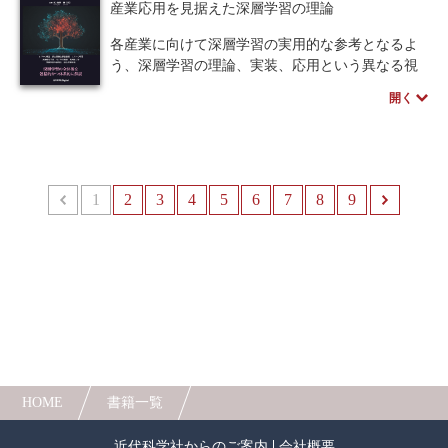
産業応用を見据えた深層学習の理論
各産業に向けて深層学習の実用的な参考となるよ
う、深層学習の理論、実装、応用という異なる視
点から3巻の書籍に分けて書いています。この3巻
開く
の書籍は、深層学習の全体像を包括的かつ体系的
に解説しており、実際の応用で直面する様々な問
題に対処するのに役立ちます。理論編である本書
では、モデルの構造、損失関数と評価指標から深
層学習の説明性、連合深層学習までを扱っていま
1
前へ
2
3
4
5
6
7
8
9
す。
HOME
書籍一覧
近代科学社からのご案内
会社概要