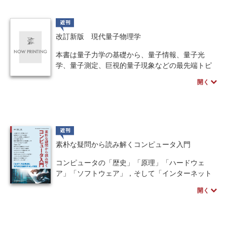
合意形成、ガバナンス、監査や運用のためのデー
COMSOLを用いた磁性体の数値解析を実例ととも
タ保持基準といった組織的な判断基準まで踏み込
に紹介し、スピン波・磁壁・スキルミオンの駆動
近刊
んでいる点も大きな特徴です。
からマルチフィジックス解析までを扱う、初学者
改訂新版 現代量子物理学
実務でのデータ分析をより精緻かつ正確なものに
の第一歩となる一冊です。
し、組織におけるデータ運用の質を一層向上させ
本書は量子力学の基礎から、量子情報、量子光
たいすべての実務家にとって、包括的なガイドと
発売日、価格など予告なく変更する場合がござい
学、量子測定、巨視的量子現象などの最先端トピ
なる一冊です。
ます。
ックまでを体系的に網羅した本格的な専門書で
開く
す。前半では、ヒルベルト空間や運動方程式、不
発売日、価格など予告なく変更する場合がござい
確定性関係といった量子力学の本質的な基礎概念
ます。
を丁寧に整理しており、後半の各章は独立して読
み進められる構成となっています。改訂新版で
は、過去20年間における学術的・技術的な急速な
近刊
進展を反映し、量子測定理論や量子操作、文脈依
素朴な疑問から読み解くコンピュータ入門
存性など、現代の量子物理学において重要性が極
めて高まっている最新のテーマが大幅に追加され
コンピュータの「歴史」「原理」「ハードウェ
ました。量子論の本質を深く理解し、先端研究ま
ア」「ソフトウェア」，そして「インターネット
で辿り着く方にとって必携の一冊です。
と未来」までを一冊で体系的に学べる入門書で
開く
す。
※本書は、2004年に培風館から発行された『現代
量子物理学』を加筆・再編集し、発行したもので
発売日、価格など予告なく変更する場合がござい
す。
ます。