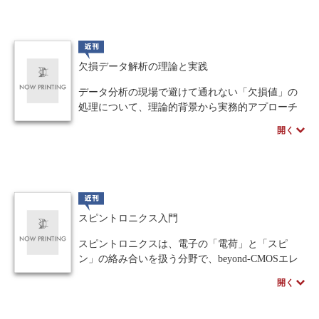
標準業務一覧」をベースに執筆されました。
人間中心設計
ロボット
暗号・セキュリティ
MESの仕組みや導入効果、具体的な機能、業界別
の特徴から実践的な導入の手順までを網羅してい
近刊
化学
電子工学
要求仕様
工学デザイン
ます。現場の推進者からIT担当者、経営判断者ま
欠損データ解析の理論と実践
でが共通言語を持ち、日本のものづくり変革を加
物理学
流通・物流
食品
速させるために役立つ一冊です。
データ分析の現場で避けて通れない「欠損値」の
処理について、理論的背景から実務的アプローチ
シミュレーション
生物
発売日、価格など予告なく変更する場合がござい
まで網羅的に解説しています。「なんとなく」で
開く
ます。
手法を選びがちな実務家に向けて、より正確で信
都市計画・建築・土木
歴史・科学史
頼性の高いデータ処理を行うための体系的な指針
を提示します。
医療・医薬
金融
法律
辞典・公式集
本書は2部構成となっており、第1部「理論編」で
は欠損の発生メカニズムや古典的手法に加え、完
近刊
教養
知財
ウェブデザイン
ビジネス
全情報最尤法や多重代入法といった最新手法、カ
スピントロニクス入門
テゴリデータの処理まで詳しく解説しています。
言語
音楽
公立はこだて未来大学出版会
第2部「実践編」では、擬似データを用いた手法間
スピントロニクスは、電子の「電荷」と「スピ
の比較検証や、100万件規模の大規模データへの適
ン」の絡み合いを扱う分野で、beyond-CMOSエレ
教育機関向け
中学・高校・大学生向け
用など、現場での具体的な実例を通して実践的な
クトロニクスの主役として注目されています。
開く
ノウハウを学びます。さらに、欠損値処理を単な
本書は初学者に向け、磁性学の基礎から巨大磁気
講義資料あり
中学・高校数学
要求工学
る前処理ではなく「推論全体の妥当性を左右する
抵抗効果、スピン流、半導体スピントロニクスの
設計事項」と位置付け、業務やシステム部門との
動向までをやさしく解説します。第6・7章では、