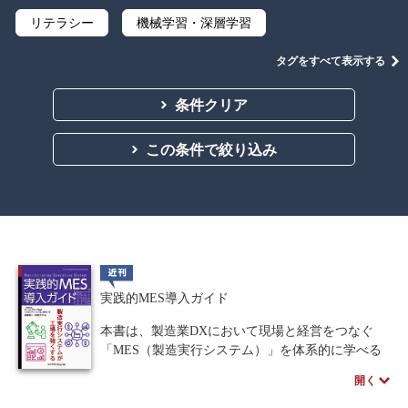
リテラシー
機械学習・深層学習
データサイエンス
Python
C言語
タグをすべて表示する
プログラミング
マテリアルズインフォマティクス
条件クリア
線形代数
微分積分
統計・確率
この条件で絞り込み
離散数学
代数学
集合と位相
幾何学
解析学
応用数学
群論・環論
情報科学
情報処理
情報通信
情報理論
近刊
アルゴリズム
自然言語処理
実践的MES導入ガイド
オペレーションズ・リサーチ
機械工学
本書は、製造業DXにおいて現場と経営をつなぐ
「MES（製造実行システム）」を体系的に学べる
計算科学
オブジェクト指向
実践的な解説書です。MESへの誤解を解消し、工
開く
場の知能化を推進するため、（一財）エンジニア
ソフトウェア工学
ネットワーク科学
リング協会が公開した「MES/MOM導入のための