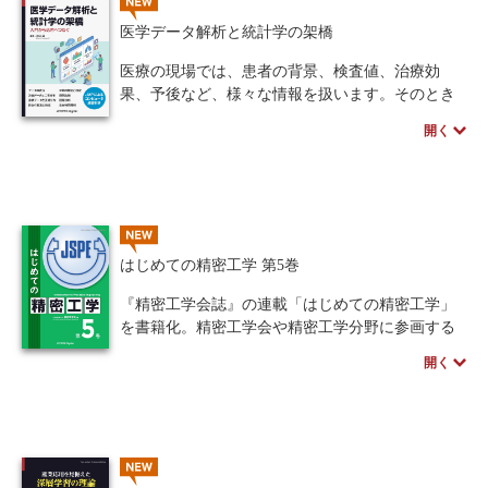
NEW
医学データ解析と統計学の架橋
医療の現場では、患者の背景、検査値、治療効
果、予後など、様々な情報を扱います。そのとき
私たちは、目の前の限られたデータから、より大
開く
きな集団について推測し、診療や研究に活かそう
とします。本書では、このような医療統計学の基
本的な考え方を、できるだけ具体例に即して学べ
るように構成しました。
NEW
はじめての精密工学 第5巻
『精密工学会誌』の連載「はじめての精密工学」
を書籍化。精密工学会や精密工学分野に参画する
研究者・技術者たちが，日本のものづくりの発展
開く
と若手研究者・技術者への貢献を目的に執筆して
います。第5巻には，2021年5月号から2025年12月
号の記事を収録しています。
NEW