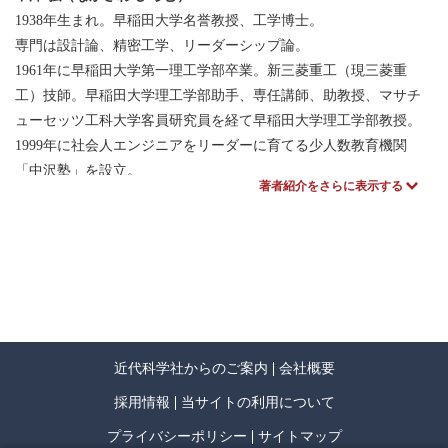
2.7 実現性予測法
1938年生まれ。早稲田大学名誉教授、工学博士。
2.8 パラメーターの種類とシステムレンジ
専門は設計論、精密工学、リーダーシップ論。
2.9 感性評価を組み合わせた実現性予測法
1961年に早稲田大学第一理工学部卒業。新三菱重工（現三菱重
2.10 システム実現確率
工）技師。早稲田大学理工学部助手、専任講師、助教授、マサチ
2.11 付録：正規分布表
ューセッツ工科大学客員研究員を経て早稲田大学理工学部教授。
1999年に社会人エンジニアをリーダーに育てる少人数教育機関
第2部 最強の製品開発ツール
「中沢塾」を設立。
著者紹介をさらに表示する
2001年に早稲田大学を早期退職して中沢塾に専念。
第3章 デザインナビ
2010年に中沢塾を閉校。総合的評価法「情報積算法」（本書では
3.1 デザインナビの意義
「実現性予測法」に進化）および開発手法「中沢メソッド」（本
3.2 デザインナビ実施のプロセス
書では「デザインナビ」と改称）の発明者。
3.3 性能の予測
3.4 デザインレンジが正の一定値の場合
精密工学会名誉会員。論文多数。
3.5 入出力の関数関係を実現したい場合
受賞歴：精密工学会「蓮沼記念賞」、日本機械学会「設計工学・
3.6 パラメーターの選び方
近代科学社からのご案内
会社概要
システム部門業績賞」。
3.7 デザインナビの特長
採用情報
当サイトの利用について
3.8 付録：直交表L18
プライバシーポリシー
サイトマップ