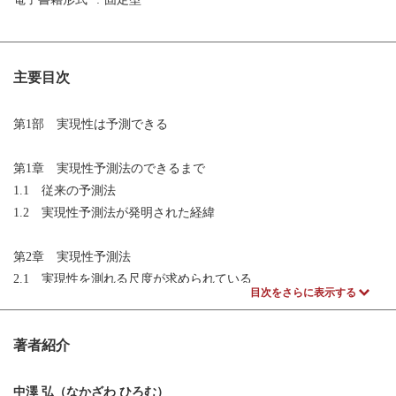
主要目次
第1部 実現性は予測できる
第1章 実現性予測法のできるまで
1.1 従来の予測法
1.2 実現性予測法が発明された経緯
第2章 実現性予測法
2.1 実現性を測れる尺度が求められている
目次をさらに表示する
2.2 実現確率
2.3 公理によるシステムの実現性の評価
著者紹介
2.4 機能的要求とデザインレンジ
2.5 システムレンジの求め方
2.6 コモンレンジ係数
中澤 弘（なかざわ ひろむ）