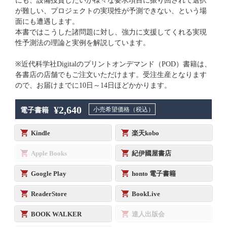
にも、設備投資したいが様々な要求項目に振り回されて選択
が難しい、プロジェクトの実現性が予測できない、という場
面にも遭遇します。
本書ではこうした諸問題に対し、強力に支援してくれる実現
性予測法の理論と実例を解説しています。
※近代科学社Digitalのプリントオンデマンド（POD）書籍は、
各書店の店舗でもご注文いただけます。受注生産となります
ので、お届けまでに10日～14日ほどかかります。
¥2,640
小売希望価格（税込）
電子書籍
Kindle
楽天kobo
Apple Books
紀伊國屋書店
Google Play
honto 電子書籍
ReaderStore
BookLive
BOOK WALKER
達人出版会