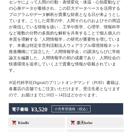
センサによって人間の行動・表情変化・体温・心拍変動など
の心身データが蓄積され、この巨大データベースを活用する
プログラムやデータ解析が貴重な財産となる日が来ようとし
ています。こうした背景の中、人間そのものおよびその周辺
が発信している情報を扱い、工学や医学、心理学、情報科学
など複数の分野の多面的な解析を共有することで個人個人の
本質を理解する「人間情報学」の研究が重要性を増していま
す。本書は特定非営利活動法人ウェアラブル環境情報ネット
推進機構にて設立した「人間情報学会」の講演ならびに学術
論文を編纂した、人間情報学の初の成書であり、人間社会の
快適環境を追求していく上で貴重な情報が収載されていま
す。
※近代科学社Digitalのプリントオンデマンド（POD）書籍は、
各書店の店舗でもご注文いただけます。受注生産となります
ので、お届けまでに10日～14日ほどかかります。
¥3,520
小売希望価格（税込）
電子書籍
Kindle
楽天kobo