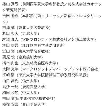
1985 年 東京工業大学大学院総合理工学研究科博士前期課程修
雄山 真弓（前関西学院大学名誉教授／前株式会社カオテッ
了。
ク研究所代表）
1999 年 博士（工学）（東京大学）。
吉田 隆嘉（本郷赤門前クリニック／新宿ストレスクリニッ
1985～2007年日本電信電話株式会社電気通信研究所（主幹研究
ク）
員）
吉澤 誠（東北大学名誉教授）
2007～2019年国立研究開発法人情報通信研究機構(研究マネージャ)
杉田 典大（東北大学）
2019～東京大学大学院工学系研究科（2020年５月より上席研究員
駒澤 真人（WINフロンティア株式会社／芝浦工業大学）
（教授））。
塚田 信吾（NTT物性科学基礎研究所）
神戸大学大学院保健学研究科・教授(2013～2019年)
近山 隆（東京大学名誉教授）
国立精神神経医療研究センター神経研究所・客員研究員(2008～)
栗原 聡（慶應義塾大学）
放送大学客員教授（2014～）
橋本 典生（東京慈恵会医科大学）
2011年Optical Society of America, Senior Member認定。
大附 克年（マイクロソフトディベロップメント株式会社）
人間情報学会理事。現在の専門：神経科学及び計測工学（健康長
江崎 浩（東京大学大学院情報理工学系研究科教授）
寿生命機能工学講座を担当）。
山口 昌樹（信州大学）
高汐 一紀（慶應義塾大学）
室伏 きみ子（むろふし きみこ）
梅田 和昇（中央大学）
お茶の水女子大学名誉教授
吉田 寛(日本電信電話株式会社）
前お茶の水女子大学学長
横窪 安奈（青山学院大学）