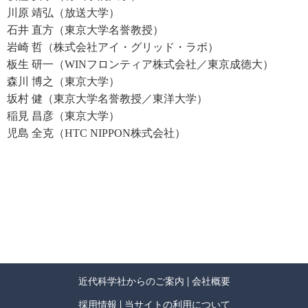
人間情報学会長
川原 靖弘（放送大学）
1970 年 お茶の水女子大学理学部卒業
石井 直方（東京大学名誉教授）
1972 年 同大学院修士課程修了
岩崎 哲（株式会社アイ・グリッド・ラボ）
1976 年 東京大学大学院博士課程修了（「真核細胞におけるDNA
板生 研一（WINフロンティア株式会社／東京成徳大）
ポリメラーゼ活性の調節」で医学博士）
森川 博之（東京大学）
The Public Health Research Institute of The City of New York 博士研究
坂村 健（東京大学名誉教授／東洋大学）
員などを経て、
稲見 昌彦（東京大学）
1983年お茶の水女子大学助手、講師。
児島 全克（HTC NIPPON株式会社）
1996年同大学理学部／大学院教授。
同大学理学部長、理事・副学長などを務め、2013年定年退任、名
誉教授。
2015年4月～2021年3月まで同大学学長、現在に至る。
この間、日本学術会議会員、人間情報学会会長、ルイ・パスツー
ル大学（フランス）客員教授、文部科学省・経済産業省・内閣府
審議会委員、
株式会社ブリヂストン社外取締役、日本放送協会経営委員会委
員、日本医療研究開発機構監事などを歴任。
近代科学社からのご案内
会社概要
フランス共和国からChevalier dans l'Ordre des Palmes
採用情報
当サイトの利用について