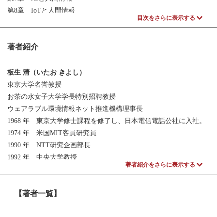
第8章 IoTと人間情報
目次をさらに表示する
第9章 スポーツと人間情報
第10章 快適と人間情報
著者紹介
第11章 人間情報学をベースとしたICTビジネス
板生 清（いたお きよし）
東京大学名誉教授
お茶の水女子大学学長特別招聘教授
ウェアラブル環境情報ネット推進機構理事長
1968 年 東京大学修士課程を修了し、日本電信電話公社に入社。
1974 年 米国MIT客員研究員
1990 年 NTT研究企画部長
1992 年 中央大学教授
著者紹介をさらに表示する
1996 年 東京大学大学院工学系研究科教授、
2004 年から2007年まで東京理科大学イノベーション研究科長
【著者一覧】
2013年まで教授。
2000年8月「NPO法人ウェアラブル環境情報ネット推進機構」を設