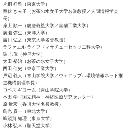
立以来、理事長を務める。
片桐 祥雅（東京大学）
2005年から2013年まで科学技術振興機構「先進的統合センシング
室伏 きみ子（お茶の水女子大学名誉教授／人間情報学会
技術」研究領域総括。
長）
日本時計学会長、精密工学会長、日本学術会議 人工物設計生産研
岸上 順一（慶應義塾大学／室蘭工業大学）
究連絡会委員兼メカトロニクス研究専門委員会幹事、
廣瀬 弥生（東洋大学）
東京都地方独立行政法人 評価委員会分科会長、文部科学省 安全・
吉川 弘之（東京大学名誉教授）
安心科学技術委員会 主査を歴任。
ラファエル ライフ（マサチューセッツ工科大学）
著書は
羅 志偉（神戸大学）
『ウェアラブル・コンピュータとは何か』(NHKブックス)
太田 裕治（お茶の水女子大学）
『コンピュータを「着る」時代』(文藝春秋)など多数。
西田 佳史（東京工業大学）
一般社団法人中野区産業振興推進機構理事長。工学博士。
戸辺 義人（青山学院大学／ウェアラブル環境情報ネット推
取得特許は、記憶装置、プリンター、心拍変動計測・解析技術、
進機構副理事長）
ウェアラブル冷暖房デバイスシステムなど多数。
ロペズ ギヨーム（青山学院大学）
国際特許もウェアラブル分野で出願中。
本田 学（国立精神・神経医療研究センター）
原 量宏（香川大学名誉教授）
片桐 祥雅（かたぎり よしただ）
鳥光 慶一（東北大学）
東京大学大学院工学系研究科上席研究員
蜂須賀 知理（東京大学）
1959 年 東京生。
小林 弘幸（順天堂大学）