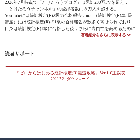
5.2 2標本の仮説検定
2026年7月時点で「とけたろうブログ」は累計200万PVを超え，
5.3 質的データの検定
「とけたろうチャンネル」の登録者数は３万人を超える。
YouTubeには統計検定(R)2級の合格報告，note（統計検定(R)準1級
第6章 分散分析と回帰分析
講座）には統計検定(R)準1級の合格報告が数多く寄せられており，
6.1 一元配置分散分析
自身は統計検定(R)1級に合格した後，さらに専門性を高めるために
6.2 単回帰分析
自己研鑽を続けている。
著者紹介をさらに表示する
6.3 重回帰分析
ブログ：https://toketarou.com
付録A 補足資料
読者サポート
YouTube：https://youtube.com/@toketarou
付録B 演習問題 解答
note：https://note.com/tak661
付録C 付表
『ゼロからはじめる統計検定(R)最速攻略』Ver.1.0正誤表
2026.7.21 ダウンロード