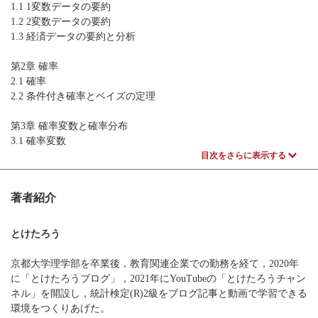
1.1 1変数データの要約
1.2 2変数データの要約
1.3 経済データの要約と分析
第2章 確率
2.1 確率
2.2 条件付き確率とベイズの定理
第3章 確率変数と確率分布
3.1 確率変数
3.2 期待値と分散
目次をさらに表示する
3.3 正規分布
3.4 標本分布
著者紹介
3.5 その他の重要な確率分布
第4章 区間推定
とけたろう
4.1 母平均の区間推定
4.2 その他の区間推定
京都大学理学部を卒業後，教育関連企業での勤務を経て，2020年
に「とけたろうブログ」，2021年にYouTubeの「とけたろうチャン
第5章 仮説検定
ネル」を開設し，統計検定(R)2級をブログ記事と動画で学習できる
5.1 1標本の仮説検定
環境をつくりあげた。