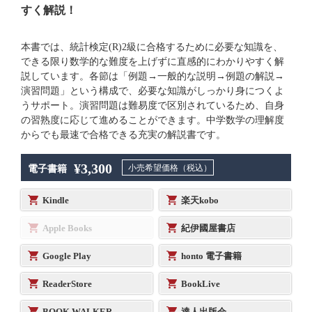
すく解説！
本書では、統計検定(R)2級に合格するために必要な知識を、
できる限り数学的な難度を上げずに直感的にわかりやすく解
説しています。各節は「例題→一般的な説明→例題の解説→
演習問題」という構成で、必要な知識がしっかり身につくよ
うサポート。演習問題は難易度で区別されているため、自身
の習熟度に応じて進めることができます。中学数学の理解度
からでも最速で合格できる充実の解説書です。
¥3,300
小売希望価格（税込）
電子書籍
Kindle
楽天kobo
Apple Books
紀伊國屋書店
Google Play
honto 電子書籍
ReaderStore
BookLive
BOOK WALKER
達人出版会