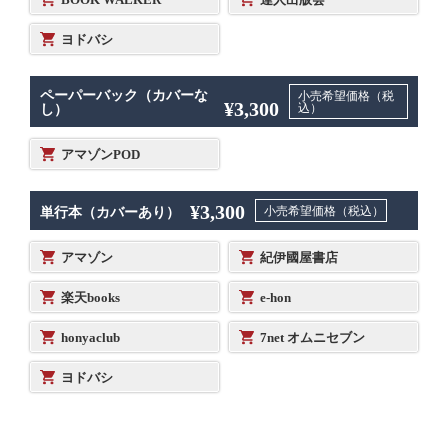
ヨドバシ
ペーパーバック（カバーな
小売希望価格（税
¥3,300
込）
し）
アマゾンPOD
¥3,300
小売希望価格（税込）
単行本（カバーあり）
アマゾン
紀伊國屋書店
楽天books
e-hon
honyaclub
7net オムニセブン
ヨドバシ