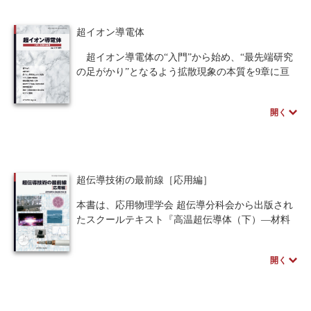
・実験や解析結果に対してどのような軸でグラフ
を書き、どこに注目するのか
超イオン導電体
などの初学者が躓きやすい部分を丁寧に詳述。
マクスウェル方程式の展開や計算過程、COMSOL
超イオン導電体の“入門”から始め、“最先端研究
を用いた解析手順を1つ1つ図で示しながら解説す
の足がかり”となるよう拡散現象の本質を9章に亘
るなど、超電導研究への第一歩に相応しい書籍で
って詳細に解説した書籍。イオン跳躍の素過程か
す。
ら電気伝導に代表される諸現象について、練習問
開く
題を解きながら理解できるよう構成されていま
す。
※近代科学社Digitalのプリントオンデマンド
（POD）書籍は、各書店の店舗でもご注文いただ
超伝導技術の最前線［応用編］
けます。受注生産となりますので、お届けまでに
10日～14日ほどかかります。
本書は、応用物理学会 超伝導分科会から出版され
たスクールテキスト『高温超伝導体（下）―材料
と応用―』の改訂版として企画されました。初版
が出版された2005年頃は、高温超伝導体の発見か
開く
ら18年が経過し、初期の重要な研究成果を知らな
い若手研究者が増えてきた時期でしたが、それか
らさらに15年以上が経過し、超伝導技術を取り巻
く状況も大きく変わりました。鉄系超伝導体など