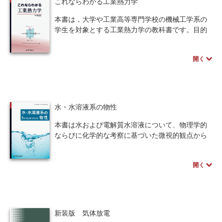
これならわかる工業熱力学
※近代科学社Digitalのプリントオンデマンド
（POD）書籍は、各書店の店舗でもご注文いただ
本書は，大学や工業高等専門学校の機械工学系の
けます。受注生産となりますので、お届けまでに
学生を対象とする工業熱力学の教科書です。目的
10日～14日ほどかかります。
をエネルギー解析手法の習得に徹底的に絞り，本
質のみで再構築された工業熱力学の世界が記述さ
開く
れています。
例えば，本書では熱力学の第一法則や第二法則の
代わりに，それらの基底にある考えに基づいて構
成された数式を，エネルギー解析の道具として使
い勝手のよい形で提示します。また，エントロピ
水・水溶液系の物性
ーを援用したエネルギー解析法を新たに展開し，
エネルギー解析の対象範囲の拡大とエントロピー
本書は水および電解質水溶液について、物理学的
へのより深い理解を目指しています。
ならびに化学的な考察に基づいた微視的観点から
各章では多彩な系に対する解析例を取り上げて詳
解明すると同時に、社会的ニーズの高い水の利用
細に解説し，また最適な章末問題を記載して，理
についての最新の成果を同様な観点に基づいて説
開く
解を容易にするとともに解析手法の活用法を習得
明を試みたものです。読者対象としては、大学理
できるようにしています。「これなら熱力学が分
工科系の専門課程の学生、大学院の修士・博士課
かる」と，読者の皆様に言ってもらえることを願
程の院生、若き研究者、ならびに企業の研究員を
っています。
念頭においています。
物性物理学ならびに物理化学の観点に立ったと
新装版 気体放電
※近代科学社Digitalのプリントオンデマンド
き、水・水溶液における最も重要な微視的要素の