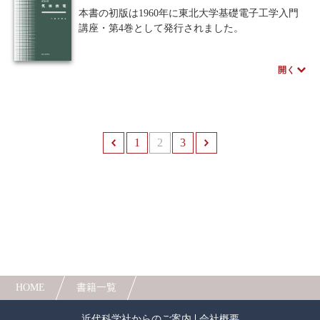
（POD）書籍は、各書店の店舗でもご注文いただ
一つは水素結合の状態であり、それは温度変化や
本書の初版は1960年に東北大学基礎電子工学入門
けます。受注生産となりますので、お届けまでに
添加物（主として電解質）等によって、さらには
講座・第4巻として発行されました。
10日～14日ほどかかります。
印加する外場（電場や磁場あるいは電磁波）によ
この度、1968年発刊の『気体放電 第2版』を新装
って著しく変化することが知られています。
版として刊行いたしました。
著者らはこれらの実験結果の化学的描像を鮮明
開く
にすると共に、物理学分野でよく知られている分
子論的熱力学や統計力学さらには輸送現象を理論
的に適用し、また計算機シミュレーションによっ
て解明し、多くの成果を得つつあります。これら
1
前へ
2
3
次へ
の成果を、学問分野の世界だけでなく実社会に還
元して貢献したいと願望しています。
※近代科学社Digitalのプリントオンデマンド
（POD）書籍は、各書店の店舗でもご注文いただ
けます。受注生産となりますので、お届けまでに
10日～14日ほどかかります。
HOME
書籍一覧
近代科学社からのご案内
会社概要