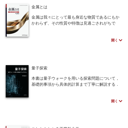
新たな超伝導物質が発見されたことに加え、応用
金属とは
という観点では、すでに実用化フェーズに入って
いる研究開発もあり、そこでは高温超伝導体だけ
金属は我々にとって最も身近な物質であるにもか
ではなく従来の金属超伝導体が使われているケー
かわらず、その性質や特徴は見過ごされがちで
スも多々あります。そのため、本書では、応用研
す。
究にフォーカスして内容を完全に刷新することと
開く
しました。
なぜ、金属は熱や電気をよく導くのか？
本書は、パワー応用からエレクトロニクス応用ま
金属光沢の本性の科学的理由は？
で、超伝導技術のほぼ全域を網羅しているため、
なぜ、展性や延性があるのか？
内容をより深く理解するためには、その基礎とな
またどんな金属がどのように使用されているので
る薄膜、線材、ジョセフソン接合等の製造方法に
あろうか？
量子探索
ついても、基礎知識が必要です。そこで、「第1部
鉄鋼材料は建築・機械などの資材として、高度の
製法」と「第2部 応用」の2部構成とし、超伝導に
強さをなぜ、どのようにして持てるのだろう
本書は量子ウォークを用いる探索問題について，
関する基礎知識のない読者でも内容が理解できる
か？
基礎的事項から具体的計算まで丁寧に解説する．
よう配慮しました。高温超伝導体の発見による超
量子ウォークとは確率論におけるランダムウォー
伝導フィーバーから30年が経過し、着実に応用が
本書は、これらについての平易な説明を意図して
クの量子版である．従来のランダムウォークでは
進む超伝導技術の最前線の臨場感が読者に伝われ
書かれたものです。
開く
見られない特異な挙動を示すことから最先端の研
ば、企画者の望外の喜びです。
第5章は第4章までと比べ専門的な内容ですが、著
究対象として注目を集めている．また，その探索
者が長年取り組んできた液体金属の物性に関する
アルゴリズムは，量子コンピュータにも応用可能
知見を解説しています。
とされ大変注目されている．量子系の計算科学に
関心のある多分野の読者必携の書である．