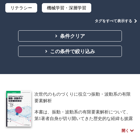
リテラシー
機械学習・深層学習
データサイエンス
Python
C言語
タグをすべて表示する
プログラミング
マテリアルズインフォマティクス
条件クリア
線形代数
微分積分
統計・確率
この条件で絞り込み
離散数学
代数学
集合と位相
幾何学
解析学
応用数学
群論・環論
情報科学
情報処理
情報通信
情報理論
次世代のものづくりに役立つ振動・波動系の有限
アルゴリズム
自然言語処理
要素解析
本書は、振動・波動系の有限要素解析について、
オペレーションズ・リサーチ
機械工学
第1著者自身が切り開いてきた歴史的な経緯も披露
しながら、その必然的な成果である最先端の豊富
計算科学
オブジェクト指向
開く
な応用事例を交えながら説明をしています。さら
にものづくりに必須の具体的な道具とその作成法
ソフトウェア工学
ネットワーク科学