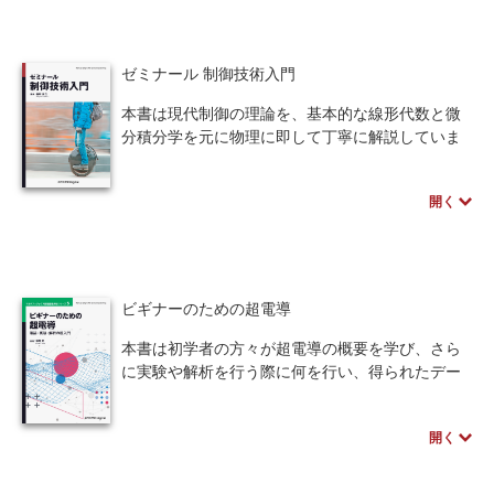
と利用法について流体解析を例に挙げて紹介して
います。
人間中心設計
ロボット
暗号・セキュリティ
本書はまさに次世代のものづくりの主役である
ゼミナール 制御技術入門
振動・波動計に読者を誘う最良で最短の道筋を示
化学
電子工学
要求仕様
工学デザイン
す内容になっています。
本書は現代制御の理論を、基本的な線形代数と微
この機会に本書をぜひ手に取っていただき、読
物理学
流通・物流
食品
分積分学を元に物理に即して丁寧に解説していま
者自らが次世代のものづくりをリードしていく端
す。導入では高校の物理（力学）の延長として説
緒になれば幸いです。
シミュレーション
生物
明をはじめ、平衡状態、状態フィードバック、状
開く
態オブザーバ、線形システムの応答、回転数制御
都市計画・建築・土木
歴史・科学史
（PID制御）、最適設計法（LQI制御）と順に理解
できるように構成。
医療・医薬
金融
法律
辞典・公式集
どの章でも具体的な事前学習の項目と
MATLAB/SCILABによる計算方法を記載し、具体
ビギナーのための超電導
教養
知財
ウェブデザイン
ビジネス
的に手を動かしながら学ぶことができます。制御
を意識したモノづくりのために、基礎をしっかり
本書は初学者の方々が超電導の概要を学び、さら
言語
音楽
公立はこだて未来大学出版会
と学びたい方に向けた入門書。
に実験や解析を行う際に何を行い、得られたデー
タのどこに着目すればよいのかを知るための「入
教育機関向け
中学・高校・大学生向け
門書」です。
開く
・超電導とはどのようなもので、何が重要なのか
講義資料あり
中学・高校数学
要求工学
・超電導状態を記述する方程式はなぜそのような
形になり、どのような計算を行うのか