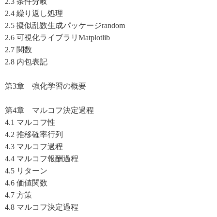
2.3 条件分岐
2.4 繰り返し処理
2.5 擬似乱数生成パッケージrandom
2.6 可視化ライブラリMatplotlib
2.7 関数
2.8 内包表記
第3章 強化学習の概要
第4章 マルコフ決定過程
4.1 マルコフ性
4.2 推移確率行列
4.3 マルコフ過程
4.4 マルコフ報酬過程
4.5 リターン
4.6 価値関数
4.7 方策
4.8 マルコフ決定過程