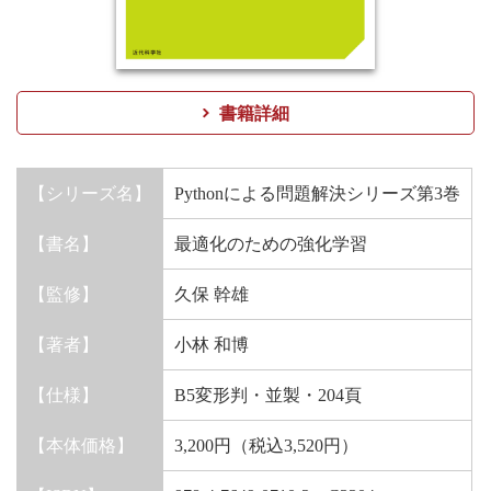
書籍詳細
【シリーズ名】
Pythonによる問題解決シリーズ第3巻
【書名】
最適化のための強化学習
【監修】
久保 幹雄
【著者】
小林 和博
【仕様】
B5変形判・並製・204頁
【本体価格】
3,200円（税込3,520円）