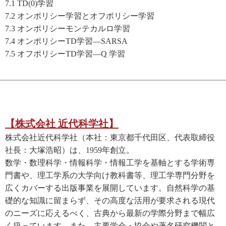
7.1 TD(0)学習
7.2 オンポリシー学習とオフポリシー学習
7.3 オンポリシーモンテカルロ学習
7.4 オンポリシーTD学習―SARSA
7.5 オフポリシーTD学習―Q 学習
【株式会社 近代科学社】
株式会社近代科学社（本社：東京都千代田区、代表取締役
社長：大塚浩昭）は、1959年創立。
数学・数理科学・情報科学・情報工学を基軸とする学術専
門書や、理工学系の大学向け教科書等、理工学専門分野を
広くカバーする出版事業を展開しています。自然科学の基
礎的な知識に留まらず、その高度な活用が要求される現代
のニーズに応えるべく、古典から最新の学際分野まで幅広
く扱っています。また、主要学会・協会や著名研究機関と