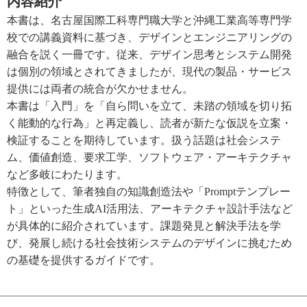
内容紹介
本書は、名古屋国際工科専門職大学と沖縄工業高等専門学
校での講義資料に基づき、デザインとエンジニアリングの
融合を説く一冊です。従来、デザイン思考とシステム開発
は個別の領域とされてきましたが、現代の製品・サービス
提供には両者の統合が欠かせません。
本書は「入門」を「自ら問いを立て、未踏の領域を切り拓
く能動的な行為」と再定義し、読者が新たな仮説を立案・
検証することを期待しています。扱う話題は社会システ
ム、価値創造、要求工学、ソフトウェア・アーキテクチャ
など多岐にわたります。
特徴として、筆者独自の知識創造法や「Promptテンプレー
ト」といった生成AI活用法、アーキテクチャ設計手法など
が具体的に紹介されています。課題発見と解決手法を学
び、発展し続ける社会技術システムのデザインに挑むため
の基礎を提供するガイドです。