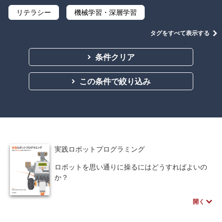
リテラシー
機械学習・深層学習
データサイエンス
Python
C言語
タグをすべて表示する
プログラミング
マテリアルズインフォマティクス
条件クリア
線形代数
微分積分
統計・確率
この条件で絞り込み
離散数学
代数学
集合と位相
幾何学
解析学
応用数学
群論・環論
情報科学
情報処理
情報通信
情報理論
実践ロボットプログラミング
アルゴリズム
自然言語処理
ロボットを思い通りに操るにはどうすればよいの
か？
オペレーションズ・リサーチ
機械工学
アルゴリズム(PAD)、C言語（NXC）、NXT-SWを
併記しており、相互に参照しながら、効率よくロ
計算科学
オブジェクト指向
開く
ボットプログラミングが、マスターできます。さ
らにもの作りの基本サイクルであるPDSサイクル
ソフトウェア工学
ネットワーク科学