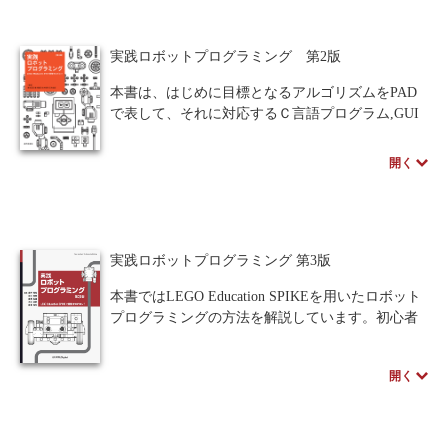
を紹介、計画立案、評価方法など実例を挙げ解
説。アイディアやグループ作業のコツなど、ロボ
人間中心設計
ロボット
暗号・セキュリティ
実践ロボットプログラミング 第2版
コンで役立つ知識も習得できます。本書の概要と
活用情報をまとめた著者のWebページが公開され
化学
電子工学
要求仕様
工学デザイン
本書は、はじめに目標となるアルゴリズムをPAD
ました。講義用資料などもあります。
で表して、それに対応するＣ言語プログラム,GUI
物理学
流通・物流
食品
プログラムを併記して立体的に学べるよう工夫。
初心者から上級者まで、3つのソースを相互参照し
開く
シミュレーション
生物
ながら、ロボットプログラミングを効率よくマス
ターできる。
都市計画・建築・土木
歴史・科学史
また、製作をする上で役立つ理論・ノウハウを
まとめてある。PDSサイクルやロボット作りの計
医療・医薬
金融
法律
辞典・公式集
実践ロボットプログラミング 第3版
画立案・作成したロボットの評価方法を、実例を
挙げて解説。アイディアの出し方やグループ作業
教養
知財
ウェブデザイン
ビジネス
本書ではLEGO Education SPIKEを用いたロボット
のコツなど、ロボット競技大会に参加する上で役
プログラミングの方法を解説しています。初心者
立つ知識も紹介する。もちろん、カラーセンサな
言語
音楽
公立はこだて未来大学出版会
でも「基礎編」「応用編」の順に学習を進めてい
どEV3から新たに加わった機能についても解説す
くことで、ロボットプログラミングを段階的にマ
る。まさに、EV3でロボットプログラミング学ぶ
教育機関向け
中学・高校・大学生向け
開く
スターできるよう構成。GUIプログラムとPython言
読者には必携の書である。
語の開発環境が用意されているため、本書でも2種
講義資料あり
中学・高校数学
要求工学
類のプログラムを併記しました。ものづくりを行
※本書の講義資料は、ページ下の外部リンクより
う上で役に立つ理論・ノウハウをまとめた教科書