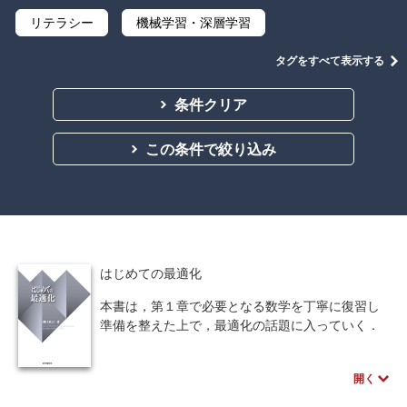
リテラシー
機械学習・深層学習
データサイエンス
Python
C言語
タグをすべて表示する
プログラミング
マテリアルズインフォマティクス
条件クリア
線形代数
微分積分
統計・確率
この条件で絞り込み
離散数学
代数学
集合と位相
幾何学
解析学
応用数学
群論・環論
情報科学
情報処理
情報通信
情報理論
はじめての最適化
アルゴリズム
自然言語処理
本書は，第１章で必要となる数学を丁寧に復習し
準備を整えた上で，最適化の話題に入っていく．
オペレーションズ・リサーチ
機械工学
具体的に理解できるよう，図形的説明を多用しな
がら，その全貌を分かりやすく詳説する．実際の
計算科学
オブジェクト指向
開く
問題と解法の直感的理解を促し，さらには具体的
な問題を解けるようになることを目標とする．
ソフトウェア工学
ネットワーク科学