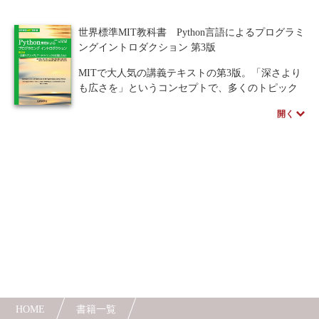
識して，統計学の話題が豊富になっている．
Python言語を活用して，計算科学を学ぶ読者必
世界標準MIT教科書 Python言語によるプログラミ
携の書！
ングイントロダクション 第3版
Python Ver3.5に対応！
MITで大人気の講義テキストの第3版。「深さより
も広さを」というコンセプトで、多くのトピック
に対して簡潔なイントロダクションが与えられて
開く
おり、問題を捉えるためのプログラミング的なも
のの考え方や、プログラミングモデル作成の方
法、データから情報を抽出するためのプログラム
手法を習得することができます。
プログラミング初心者だが問題解決のために計
算機を用いたアプローチを理解したいと考えてい
る読者にも、経験豊富なプログラマでモデリング
やデータ探索のためのプログラミングを学びたい
読者にも有意義な一冊です。
HOME
書籍一覧