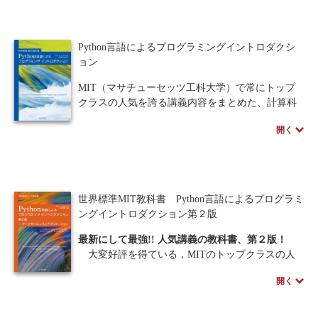
本文を簡潔に述べるように努めて，追加説明や他
に言及したいことなどを側注とする．また，各章
人間中心設計
ロボット
暗号・セキュリティ
末には練習問題を配し，巻末に全ての問題の解答
Python言語によるプログラミングイントロダクシ
を付ける．
化学
電子工学
要求仕様
工学デザイン
ョン
はじめて最適化問題を学ぶ初学者には，数学的復
習から入っていくので，大変理解しやすく学べる
物理学
流通・物流
食品
MIT（マサチューセッツ工科大学）で常にトップ
好書である．
クラスの人気を誇る講義内容をまとめた、計算科
シミュレーション
生物
学の教科書をついに翻訳。今、注目のPython言語
開く
を通してプログラミングの手法一般を学ぶとい
都市計画・建築・土木
歴史・科学史
う、これまでの教科書にはない内容となってい
る。また、読者が身近な興味深い問題をどのよう
医療・医薬
金融
法律
辞典・公式集
にプログラミングして解決してゆくのか、自分で
考えさせるという構成となっている。
世界標準MIT教科書 Python言語によるプログラミ
教養
知財
ウェブデザイン
ビジネス
・プログラミングの基礎
ングイントロダクション第２版
・Python言語
言語
音楽
公立はこだて未来大学出版会
・計算法を理解するために中心となる概念
最新にして最強!! 人気講義の教科書、第２版！
・計算機を用いて問題解決を行うためのテクニッ
大変好評を得ている，MITのトップクラスの人
教育機関向け
中学・高校・大学生向け
ク
気を誇る講義内容をまとめた計算科学の教科書の
開く
第２版．
講義資料あり
中学・高校数学
要求工学
今回の改訂では，後半の内容が大幅に増え，新
たに５章追加されている．特に「機械学習」を意