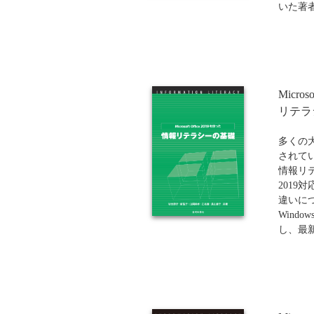
いた著
教育機関向け
話しか
ュニケ
説する
らず、
クシー
Micro
に学習
り、企
リテラ
容とな
能力を
多くの
修にた
されている
情報リ
2019
違いに
Window
し、最
本書は
プトを
表の仕
具体的
題材と