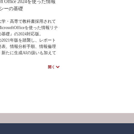
soft Office 2024を使った情報
想定し、今注目されているプロ
ト学習のイメージを初学年次か
シーの基礎
できるように工夫している。ま
章と各章をキーワードでリンク
大学・高専で教科書採用されて
報倫理等を立体的に学べるよう
crosoftOfficeを使った情報リテ
ている。
基礎』の2024対応版。
fficeソフトの使い方を学ぶだ
2021年版を踏襲し、レポート
く、いかにしたら学習に役立て
発表、情報分析手順、情報倫理
かを考え抜いた教科書であり、
。新たに生成AIの扱いも加えて
高専の学生に最適の書である。
。
ceソフトの使い方だけでなく、学
開く
書に採用いただいた先生には、
活用法を網羅しており、大学・
進めて行く上で活用できる著者
に最適な情報リテラシーの教科
図版、インストラクションガイ
。
資料がございます。詳しくは
書献本申込」リンク先のフォー
、「教科書に関するご質問・相
てお問い合わせください。