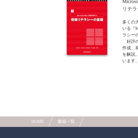
Micro
クトを
ジェク
リテラ
ら体験
た、1
多くの
し、情
いる『Mi
配慮し
ラシーの
単に、O
好評の
けでな
作成、
られる
を解説
大学、
います
Offi
※教科
習への
授業を
高専生
作成の
書です
ド等の
「教科
ムより
談」に
HOME
書籍一覧