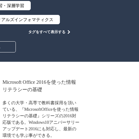
習・深層学習
リアルズインフォマティクス
タグをすべて表示する
集合と位相
幾何学
み
情報通信
情報理論
工学
計算科学
心設計
ロボット
Microsoft Office 2016を使った情報
リテラシーの基礎
イン
物理学
多くの大学・高専で教科書採用を頂い
築・土木
ている、『MicrosoftOfficeを使った情報
リテラシーの基礎』シリーズの2016対
教養
知財
応版である。Windows10アニバーサリー
アップデート2016にも対応し、最新の
大学出版会
環境でも学ぶ事ができる。