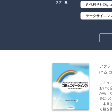
タグ一覧
近代科学社Digita
データサイエン
線形代数
解析学
アルゴリズム
オブジェクト指
アクテ
ける 
暗号・セキュリ
コミュ
流通・物流
おいて
がら、
歴史・科学史
身につ
本書は
ウェブデザイン
く籍を