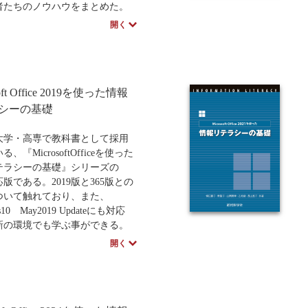
者たちのノウハウをまとめた。
中学・高校・大学生向け
講義資料あり
中学・高
けるように分かりやすくコミ
開く
ーションの考え方や、手法を解
。また、本文上の理解にとどま
巻末に切取り可能な多数のワー
トを用意し、まさにアクティブ
soft Office 2019を使った情報
できるよう工夫。学生はもとよ
業の新人研修にも活用できる内
シーの基礎
っている。コミュニケーション
高めたい学生、社会人やその研
大学・高専で教科書として採用
ずさわる読者必携の書。
、『MicrosoftOfficeを使った
テラシーの基礎』シリーズの
対応版である。2019版と365版との
ついて触れており、また、
s10 May2019 Updateにも対応
新の環境でも学ぶ事ができる。
、大変好評な2016版のコンセ
開く
踏襲し、レポートの書き方、発
方、情報分析手順、情報倫理を
に解説する。また、新たに学習
して、地域と共に行うプロジェ