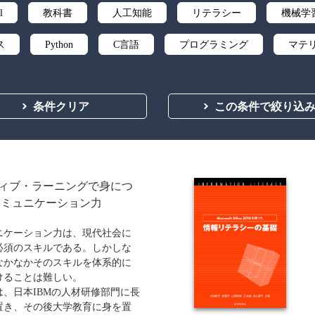
l
教科書
人工知能
リテラシー
機械学
ス
Python
C言語
プログラミング
マテ
微分積分
統計・確率
離散数学
代数学
条件クリア
この条件で絞り込
応用数学
群論・環論
情報科学
情報処理
自然言語処理
オペレーションズ・リサーチ
機械
向
ソフトウェア工学
ネットワーク科学
人間中
ィブ・ラーニングで身につ
コミュニケーション力
ティ
化学
電子工学
要求仕様
工学デザ
ニケーション力は、現代社会に
食品
シミュレーション
生物
都市計画・建
必須のスキルである。しかしな
なかなかそのスキルを体系的に
医療・医薬
金融
法律
辞典・公式集
けることは難しい。
、日本IBMの人材研修部門に長
ビジネス
言語
音楽
公立はこだて未来
置き、その後大学教育に身を置