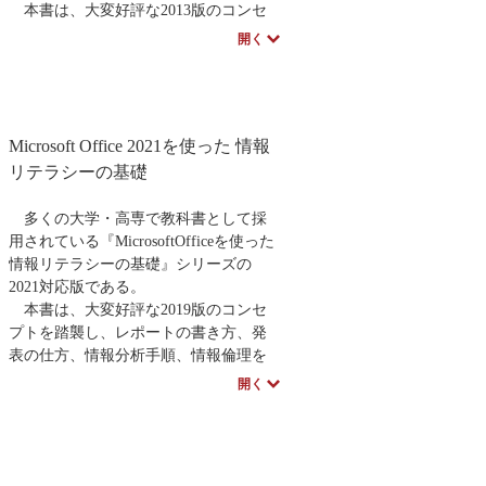
本書は、大変好評な2013版のコンセ
校数学
要求工学
プトを踏襲し、レポートの書き方、発
開く
表の仕方、情報分析手順、情報倫理を
具体的に解説する。また、新たに学習
題材として、地域と共に行うプロジェ
クトを想定し、今注目されているプロ
Microsoft Office 2021を使った 情報
ジェクト学習のイメージを初学年次か
ら体験できるように工夫する。
リテラシーの基礎
単に、オフィスソフトの使い方を学
ぶだけでなく、いかにしたら学習に役
多くの大学・高専で教科書として採
立てられるかを考え抜いた教科書であ
用されている『MicrosoftOfficeを使った
る。大学、高専の学生に最適の書。
情報リテラシーの基礎』シリーズの
2021対応版である。
本書は、大変好評な2019版のコンセ
プトを踏襲し、レポートの書き方、発
表の仕方、情報分析手順、情報倫理を
具体的に解説する。また、地域と共に
開く
行うプロジェクトを想定し、プロジェ
クト学習のイメージを初学年次から体
験できるように工夫している。加え
て、コロナ禍で普及したオンライン授