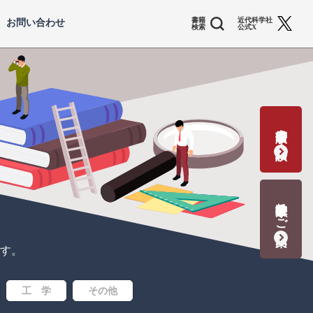
書籍
近代科学社
お問い合わせ
検索
公式X
書籍出版の応募・相談
教科書献本のご案内
す。
工 学
その他