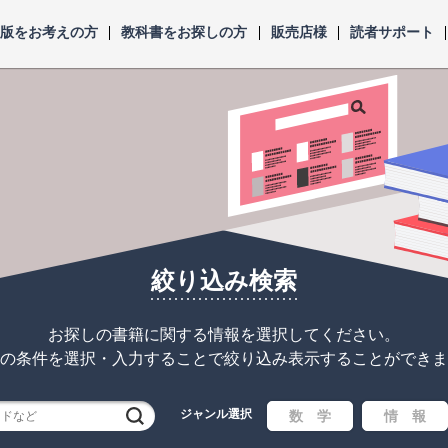
出版をお考えの方
教科書をお探しの方
販売店様
読者サポート
絞り込み検索
お探しの書籍に関する情報を選択してください。
の条件を選択・入力することで
絞り込み表示することができま
ジャンル選択
検索
数 学
情 報