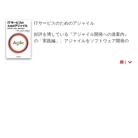
発プロセス，リスクマネジメント，開発事例まで
網羅した指南書とである．ソフトウェア開発者必
人間中心設計
ロボット
暗号・セキュリティ
携の書である．
ITサービスのためのアジャイル
化学
電子工学
要求仕様
工学デザイン
好評を博している『アジャイル開発への道案内』
物理学
流通・物流
食品
の「実践編」。アジャイルをソフトウェア開発の
みならず、ITサービスの開発・運用にも適用して
シミュレーション
生物
いくための考え方や、そのための様々なツール、
実際の適用例などについて解説。1～8章で、ITサ
開く
都市計画・建築・土木
歴史・科学史
ービスの開発における各フェーズで、どのような
ツールを使用すれば効率化が図れるのかというこ
医療・医薬
金融
法律
辞典・公式集
とを丁寧に解説し、第9章で、実際の適用例とその
効果を紹介する。まさにITサービスを開発・運用
教養
知財
ウェブデザイン
ビジネス
に携わっている技術者必携の書。
言語
音楽
公立はこだて未来大学出版会
教育機関向け
中学・高校・大学生向け
講義資料あり
中学・高校数学
要求工学