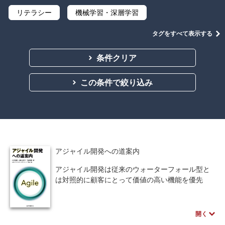
リテラシー
機械学習・深層学習
データサイエンス
Python
C言語
タグをすべて表示する
プログラミング
マテリアルズインフォマティクス
条件クリア
線形代数
微分積分
統計・確率
この条件で絞り込み
離散数学
代数学
集合と位相
幾何学
解析学
応用数学
群論・環論
情報科学
情報処理
情報通信
情報理論
アジャイル開発への道案内
アルゴリズム
自然言語処理
アジャイル開発は従来のウォーターフォール型と
は対照的に顧客にとって価値の高い機能を優先
オペレーションズ・リサーチ
機械工学
し，迅速・適応的な開発が行えるが，我国ではま
だ開発手法の主流であるとはいいがたい．本書は
計算科学
オブジェクト指向
今後導入が期待されているこのアジャイル開発の
開く
概要から，エクストリーム，スクラムを使った開
ソフトウェア工学
ネットワーク科学