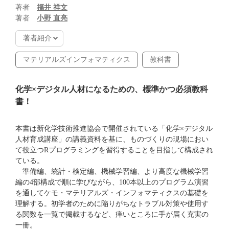
著者
福井 祥文
著者
小野 直亮
著者紹介
マテリアルズインフォマティクス
教科書
化学×デジタル人材になるための、標準かつ必須教科
書！
本書は新化学技術推進協会で開催されている「化学×デジタル
人材育成講座」の講義資料を基に、ものづくりの現場におい
て役立つRプログラミングを習得することを目指して構成され
ている。
準備編、統計・検定編、機械学習編、より高度な機械学習
編の4部構成で順に学びながら、100本以上のプログラム演習
を通してケモ・マテリアルズ・インフォマティクスの基礎を
理解する。初学者のために陥りがちなトラブル対策や使用す
る関数を一覧で掲載するなど、痒いところに手が届く充実の
一冊。