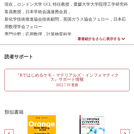
3.1 事前学習
現在，ロンドン大学 UCL 特任教授，愛媛大学大学院理工学研究科
3.2 二項分布とそれを利用した検定
客員教授，日本学術会議連携会員，
3.3 超幾何分布とそれを利用した検定
新化学技術推進協会技術顧問，英国ガラス協会フェロー，日本応
3.4 ポアソン分布
用数理学会フェロー
3.5 まとめ
専門分野：応用数理，計算物質科学
第4章 連続型データ（計量データ）の分析
著者紹介をさらに表示する
著書：
4.1 事前学習
「高校生のための東大授業ライブー学問からの挑戦」東京大学出
4.2 正規分布の特性と応用
読者サポート
版会 (2015)（分担執筆）
4.3 カイ二乗分布の特性と応用
「ナノマテリアル工学体系ニューセラミックス・ガラス」フジ・
4.4 t 分布の特性と応用
テクノシステム (2005)（分担執筆）
『Rではじめるケモ・マテリアルズ・インフォマティク
4.5 t 分布を利用した2 組のデータの比較
“Encyclopedia of Glass Science, Technology, History and Culture”,
ス』サポート情報
4.6 ノンパラメトリック統計検定
2022.7.19 更新
Wiley (2021)（編集・分担執筆）
4.7 分割表を利用した独立性の検定・適合性の検定
“Teaching Glass Better” Cyan (2018)（編集・分担執筆）他
4.8 サンプル数に応じた検定手法の選択
4.9 まとめ
金谷 重彦（かなや しげひこ）
類似書籍
東京理科大学応用生物科学科卒，豊橋技術科学大学・材料システ
第III部 機械学習で始めるデータマイニング
ム工学博士号取得
―データに潜む相互関係を見つけ予
現在，奈良先端科学技術大学院大学・情報科学研究科・計算シス