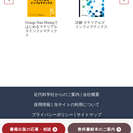
テムズ生物学研究室・教授，
測・発見につなげよう―
東京農業大学総合研究所研究会・食・農データサイエンス部会
第5章 データに潜む類似度・距離の分析―相関・距離・クラスタ
長，新化学技術推進協会技術顧問
ルズ
Orange Data Miningで
詳解 マテリアルズ
実践
ーの視点から―
クス
はじめるマテリアル
インフォマティクス
イン
専門分野：ケモインフォマティックス，バイオインフォマティッ
ズインフォマティク
5.1 事前学習
クス
ス
5.2 相関分析
著書：
5.3 主成分分析・多次元尺度構成法・自己組織化マップ
「実践 R ケモ・マテリアル・データサイエンス」シーエムシー・
5.4 クラスター分析
リサーチ (2010)（共著）
5.5 まとめ
第6章 データに潜む変数間の関係をモデル化する手法
―回帰分析
牛島 知彦（うしじま ともひこ）
の視点から―
中央大学応用化学科卒，東京大学大学院理学系研究科博士課程前
6.1 事前学習
期修了（化学専攻）
6.2 線形重回帰分析
現在，日本ゼオン株式会社基盤技術研究所研究員
近代科学社からのご案内
会社概要
6.3 部分最小二乗法(PLS)
専門分野：計算化学，ケモインフォマティックス
採用情報
当サイトの利用について
6.4 正則化を利用した回帰（正則化最小二乗法）
6.5 まとめ
プライバシーポリシー
サイトマップ
福井 祥文（ふくい よしふみ）
第7章 識別・分類・認識に役立つモデル化手法―教師あり機械学
大阪大学工学部応用精密化学科卒，同工学研究科応用精密化学専
インプレスグループ
習の視点から―
書籍出版の応募・相談
教科書献本のご案内
攻博士課程前期修了，同博士（工学）取得