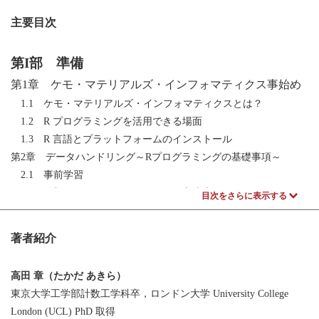
主要目次
第I部 準備
第1章 ケモ・マテリアルズ・インフォマティクス事始め
1.1 ケモ・マテリアルズ・インフォマティクスとは？
1.2 R プログラミングを活用できる場面
1.3 R 言語とプラットフォームのインストール
第2章 データハンドリング～Rプログラミングの基礎事項～
2.1 事前学習
2.2 外部ファイルとの間のデータの入出力
目次をさらに表示する
2.3 ベクトル・行列・リストの操作と応用
2.4 グラフィックスを用いたデータの可視化
著者紹介
2.5 まとめ
高田 章（たかだ あきら）
第II部 統計・検定
東京大学工学部計数工学科卒，ロンドン大学 University College
第3章 離散型データ（計数データ）の分析
London (UCL) PhD 取得