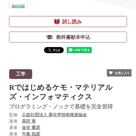
試し読み
教科書献本申込
工学
お気に入り
Rではじめるケモ・マテリアル
ズ・インフォマティクス
プログラミング・ノックで基礎を完全習得
監修
公益社団法人 新化学技術推進協会
著者
高田 章
著者
金谷 重彦
著者
牛島 知彦